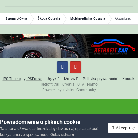
Strona główna
Škoda Octavia
Multimedialna Octavia
Aktualizacja 
IPS Theme
by
IPSFocus
Język
Motyw
Polityka prywatności
Kontakt
Retrofit Car
|
Croatia
|
GTA
|
Namo
Powered by Invision Community
Powiadomienie o plikach cookie
Akceptuję
Ta strona używa ciasteczek aby dawać najlepszą jakość
korzystania ze społeczności
Octavia.team
Forum
Nieprzeczytane
Zaloguj się
Zarejestruj się
Więcej