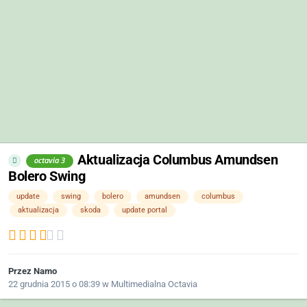
Aktualizacja Columbus Amundsen
octavia 3
Bolero Swing
update
swing
bolero
amundsen
columbus
aktualizacja
skoda
update portal
Przez
Namo
22 grudnia 2015 o 08:39
w
Multimedialna Octavia