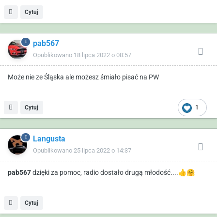
Cytuj
pab567
Opublikowano
18 lipca 2022 o 08:57
Może nie ze Śląska ale możesz śmiało pisać na PW
Cytuj
1
Langusta
Opublikowano
25 lipca 2022 o 14:37
pab567
dzięki za pomoc, radio dostało drugą młodość....
👍
🤗
Cytuj