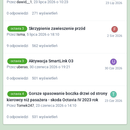
Przez
dawid__1
,
23 lipca 2026 o 10:23
0
odpowiedzi
271
wyświetleń
Skrzypienie zawieszenie przód
octavia 3
Przez
Isma
,
5 lipca 2026 o 18:10
9
odpowiedzi
562
wyświetleń
Aktywacja SmartLink O3
octavia 3
Przez
uberas
,
30 czerwca 2026 o 19:21
0
odpowiedzi
501
wyświetleń
Gorsze spasowanie boczka drzwi od strony
octavia 4
kierowcy niż pasażera - skoda Octavia IV 2023 rok
Przez
Tomek247
,
23 czerwca 2026 o 14:10
0
odpowiedzi
531
wyświetleń