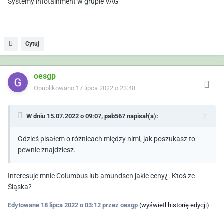
Systemy infotainment w grupie VAG
Cytuj
oesgp
Opublikowano
17 lipca 2022 o 23:48
W dniu 15.07.2022 o 09:07,
pab567
napisał(a):
Gdzieś pisałem o różnicach między nimi, jak poszukasz to
pewnie znajdziesz.
Interesuje mnie Columbus lub amundsen jakie ceny¿. Ktoś ze
Śląska?
Edytowane
18 lipca 2022 o 03:12
przez oesgp
(wyświetl historię edycji)