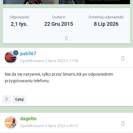
Odpowiedzi
Dodano
Ostatniej odpowiedzi
2,1 tys.
22 Gru 2015
8 Lip 2026
pab567
Opublikowano
2 lipca 2022 o 17:56
Nie da się natywnei, tylko przez SmartLink po odpowiednim
przygotowaniu telefonu.
Cytuj
dagetto
Opublikowano
3 lipca 2022 o 00:37