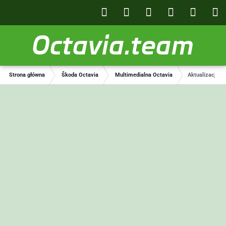
Octavia.team
Strona główna
Škoda Octavia
Multimedialna Octavia
Aktualizacja 