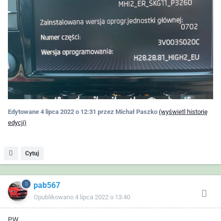
Edytowane
4 lipca 2022 o 12:31
przez Michał Paszko
(wyświetl historię
edycji)
Cytuj
pab567
Opublikowano
4 lipca 2022 o 13:40
PW