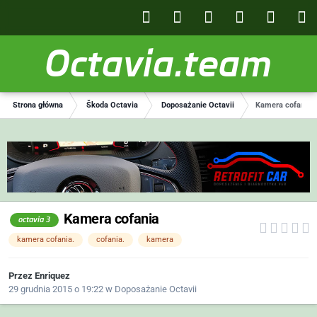
Octavia.team
Strona główna
Škoda Octavia
Doposażanie Octavii
Kamera cofania
Kamera cofania
octavia 3
kamera cofania.
cofania.
kamera
Przez
Enriquez
29 grudnia 2015 o 19:22
w
Doposażanie Octavii