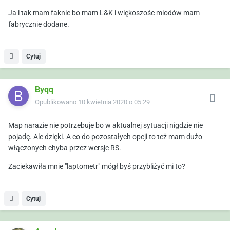
Ja i tak mam faknie bo mam L&K i więkoszośc miodów mam
fabrycznie dodane.
Cytuj
Byqq
Opublikowano
10 kwietnia 2020 o 05:29
Map narazie nie potrzebuje bo w aktualnej sytuacji nigdzie nie
pojadę. Ale dzięki. A co do pozostałych opcji to też mam dużo
włączonych chyba przez wersje RS.
Zaciekawiła mnie "laptometr" mógł byś przybliżyć mi to?
Cytuj