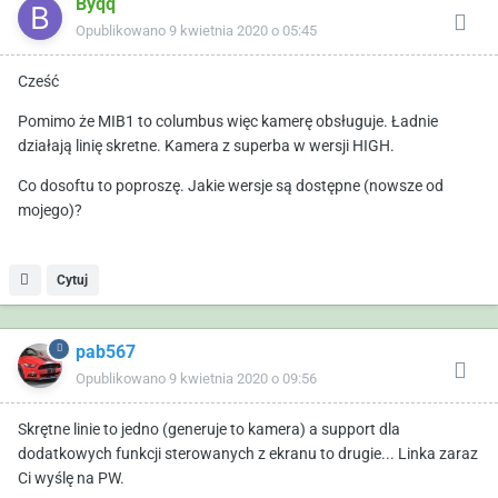
Byqq
Opublikowano
9 kwietnia 2020 o 05:45
Cześć
Pomimo że MIB1 to columbus więc kamerę obsługuje. Ładnie
działają linię skretne. Kamera z superba w wersji HIGH.
Co dosoftu to poproszę. Jakie wersje są dostępne (nowsze od
mojego)?
Cytuj
pab567
Opublikowano
9 kwietnia 2020 o 09:56
Skrętne linie to jedno (generuje to kamera) a support dla
dodatkowych funkcji sterowanych z ekranu to drugie... Linka zaraz
Ci wyślę na PW.