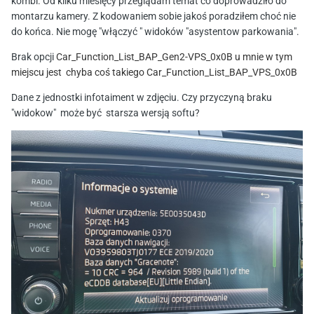
kombi. Od kilku miesięcy przeglądam temat co doprowadziło do
montarzu kamery. Z kodowaniem sobie jakoś poradziłem choć nie
do końca. Nie mogę "włączyć " widoków "asystentow parkowania".
Brak opcji
Car_Function_List_BAP_Gen2-VPS_0x0
B u mnie w tym
miejscu jest
chyba coś takiego
Car_Function_List_BAP_VPS_0x0
B
Dane z jednostki infotaiment w zdjęciu. Czy przyczyną braku
"widokow" może być starsza wersją softu?