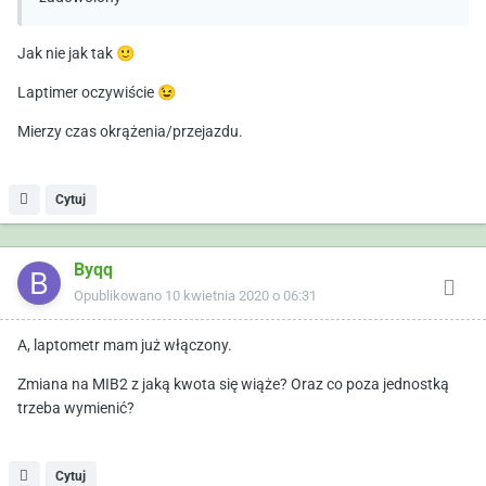
Jak nie jak tak
🙂
Laptimer oczywiście
😉
Mierzy czas okrążenia/przejazdu.
Cytuj
Byqq
Opublikowano
10 kwietnia 2020 o 06:31
A, laptometr mam już włączony.
Zmiana na MIB2 z jaką kwota się wiąże? Oraz co poza jednostką
trzeba wymienić?
Cytuj