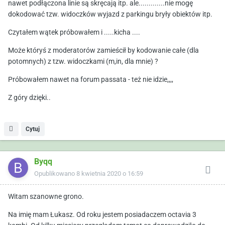
nawet podłączona linie są skręcają itp. ale.............nie mogę
dokodować
tzw. widoczków wyjazd z parkingu bryły obiektów itp.
Czytałem wątek próbowałem i .....kicha ....
Może któryś z moderatorów zamieścił by kodowanie całe (dla
potomnych) z tzw. widoczkami (m,in, dla mnie) ?
Próbowałem nawet na forum passata - też nie idzie,,,,
Z góry dzięki..
Cytuj
Byqq
Opublikowano
8 kwietnia 2020 o 16:59
Witam szanowne grono.
Na imię mam Łukasz. Od roku jestem posiadaczem octavia 3