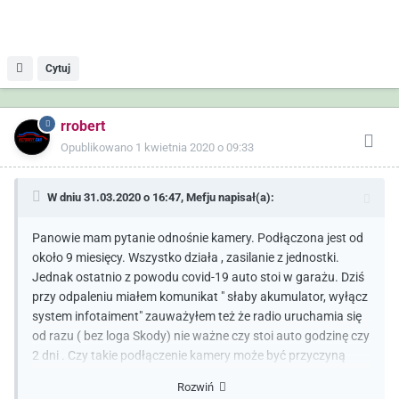
Cytuj
rrobert
Opublikowano
1 kwietnia 2020 o 09:33
W dniu 31.03.2020 o 16:47,
Mefju
napisał(a):
Panowie mam pytanie odnośnie kamery. Podłączona jest od
około 9 miesięcy. Wszystko działa , zasilanie z jednostki.
Jednak ostatnio z powodu covid-19 auto stoi w garażu. Dziś
przy odpaleniu miałem komunikat " słaby akumulator, wyłącz
system infotaiment" zauważyłem też że radio uruchamia się
od razu ( bez loga Skody) nie ważne czy stoi auto godzinę czy
2 dni . Czy takie podłączenie kamery może być przyczyną
mojego problemu?
Rozwiń