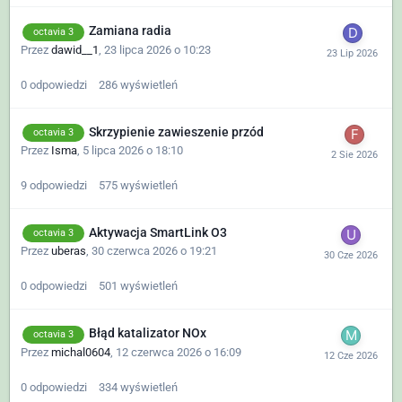
Zamiana radia
octavia 3
Przez
dawid__1
,
23 lipca 2026 o 10:23
0
odpowiedzi
286
wyświetleń
Skrzypienie zawieszenie przód
octavia 3
Przez
Isma
,
5 lipca 2026 o 18:10
9
odpowiedzi
575
wyświetleń
Aktywacja SmartLink O3
octavia 3
Przez
uberas
,
30 czerwca 2026 o 19:21
0
odpowiedzi
501
wyświetleń
Błąd katalizator NOx
octavia 3
Przez
michal0604
,
12 czerwca 2026 o 16:09
0
odpowiedzi
334
wyświetleń