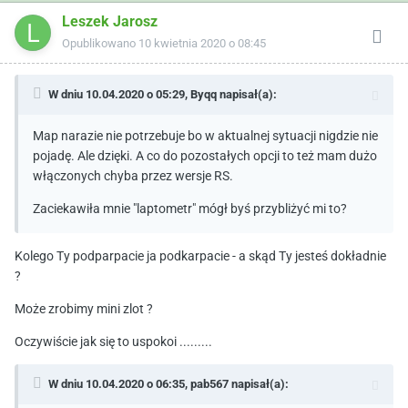
Leszek Jarosz
Opublikowano
10 kwietnia 2020 o 08:45
W dniu 10.04.2020 o 05:29,
Byqq
napisał(a):
Map narazie nie potrzebuje bo w aktualnej sytuacji nigdzie nie
pojadę. Ale dzięki. A co do pozostałych opcji to też mam dużo
włączonych chyba przez wersje RS.
Zaciekawiła mnie "laptometr" mógł byś przybliżyć mi to?
Kolego Ty podparpacie ja podkarpacie - a skąd Ty jesteś dokładnie
?
Może zrobimy mini zlot ?
Oczywiście jak się to uspokoi .........
W dniu 10.04.2020 o 06:35,
pab567
napisał(a):