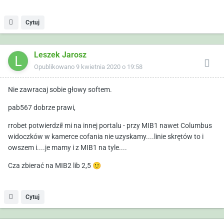
Cytuj
Leszek Jarosz
Opublikowano
9 kwietnia 2020 o 19:58
Nie zawracaj sobie głowy softem.
pab567 dobrze prawi,
rrobet potwierdził mi na innej portalu - przy MIB1 nawet Columbus
widoczków w kamerce cofania nie uzyskamy....linie skrętów to i
owszem i....je mamy i z MIB1 na tyle....
Cza zbierać na MIB2 lib 2,5
🙂
Cytuj