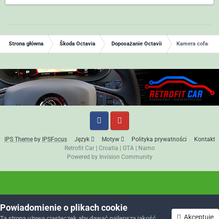
Strona główna
Škoda Octavia
Doposażanie Octavii
Kamera cofania
IPS Theme
by
IPSFocus
Język
Motyw
Polityka prywatności
Kontakt
Retrofit Car
|
Croatia
|
GTA
|
Namo
Powered by Invision Community
Powiadomienie o plikach cookie
Akceptuję
Ta strona używa ciasteczek aby dawać najlepszą jakość