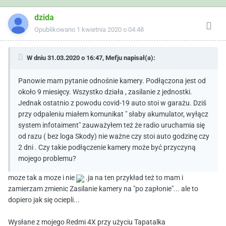
dzida
Opublikowano
1 kwietnia 2020 o 04:48
W dniu 31.03.2020 o 16:47,
Mefju
napisał(a):
Panowie mam pytanie odnośnie kamery. Podłączona jest od
około 9 miesięcy. Wszystko działa , zasilanie z jednostki.
Jednak ostatnio z powodu covid-19 auto stoi w garażu. Dziś
przy odpaleniu miałem komunikat " słaby akumulator, wyłącz
system infotaiment" zauważyłem też że radio uruchamia się
od razu ( bez loga Skody) nie ważne czy stoi auto godzinę czy
2 dni . Czy takie podłączenie kamery może być przyczyną
mojego problemu?
moze tak a moze i nie
.ja na ten przykład też to mam i
zamierzam zmienic Zasilanie kamery na "po zapłonie"... ale to
dopiero jak się ociepli...
Wysłane z mojego Redmi 4X przy użyciu Tapatalka