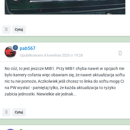
Cytuj
pab567
Opublikowano
8 kwietnia 2020 o 19:28
No cóż, to jest jeszcze MIB1. Przy MIB1 chyba nawet w opcjach nie
było kamery cofania więc obawiam się, że nawet aktualizacja softu
nic tu nie pomoże, Aczkolwiek jeśli chcesz to linka do softu mogę Ci
na PW wysłać - pamiętaj tylko, że każda aktualizacja to ryzyko
zabicia jednostki. Niewielkie ale jednak...
Cytuj