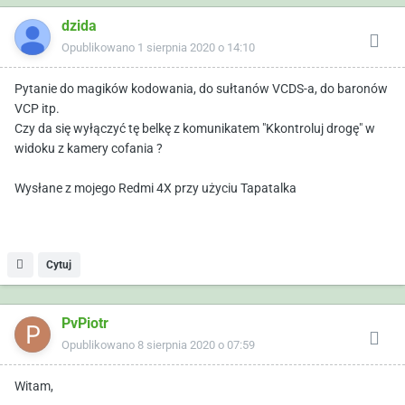
dzida
Opublikowano
1 sierpnia 2020 o 14:10
Pytanie do magików kodowania, do sułtanów VCDS-a, do baronów
VCP itp.
Czy da się wyłączyć tę belkę z komunikatem "Kkontroluj drogę" w
widoku z kamery cofania ?
Wysłane z mojego Redmi 4X przy użyciu Tapatalka
Cytuj
PvPiotr
Opublikowano
8 sierpnia 2020 o 07:59
Witam,