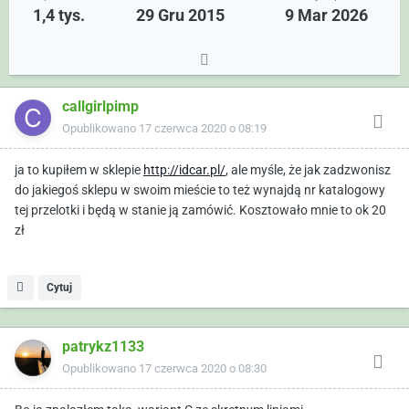
1,4 tys.
29 Gru 2015
9 Mar 2026
callgirlpimp
Opublikowano
17 czerwca 2020 o 08:19
ja to kupiłem w sklepie
http://idcar.pl/
, ale myśle, że jak zadzwonisz
do jakiegoś sklepu w swoim mieście to też wynajdą nr katalogowy
tej przelotki i będą w stanie ją zamówić. Kosztowało mnie to ok 20
zł
Cytuj
patrykz1133
Opublikowano
17 czerwca 2020 o 08:30