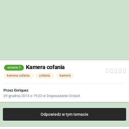
Kamera cofania
octavia 3
kamera cofania.
cofania.
kamera
Przez
Enriquez
29 grudnia 2015 o 19:22
w
Doposażanie Octavii
Odpowiedz w tym temacie