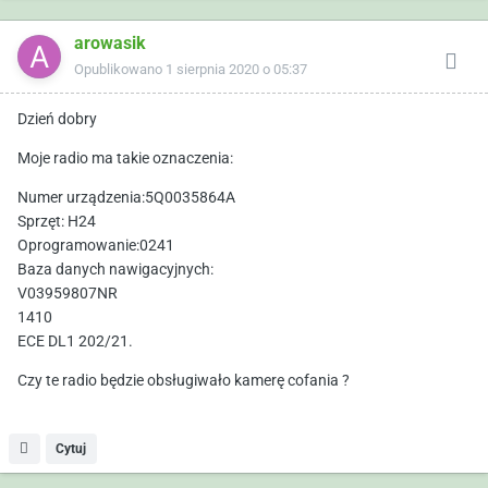
arowasik
Opublikowano
1 sierpnia 2020 o 05:37
Dzień dobry
Moje radio ma takie oznaczenia:
Numer urządzenia:5Q0035864A
Sprzęt: H24
Oprogramowanie:0241
Baza danych nawigacyjnych:
V03959807NR
1410
ECE DL1 202/21.
Czy te radio będzie obsługiwało kamerę cofania ?
Cytuj