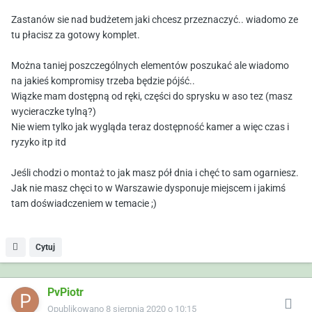
Zastanów sie nad budżetem jaki chcesz przeznaczyć.. wiadomo ze
tu płacisz za gotowy komplet.
Można taniej poszczególnych elementów poszukać ale wiadomo
na jakieś kompromisy trzeba będzie pójść..
Wiązke mam dostępną od ręki, części do sprysku w aso tez (masz
wycieraczke tylną?)
Nie wiem tylko jak wygląda teraz dostępność kamer a więc czas i
ryzyko itp itd
Jeśli chodzi o montaż to jak masz pół dnia i chęć to sam ogarniesz.
Jak nie masz chęci to w Warszawie dysponuje miejscem i jakimś
tam doświadczeniem w temacie ;)
Cytuj
PvPiotr
Opublikowano
8 sierpnia 2020 o 10:15