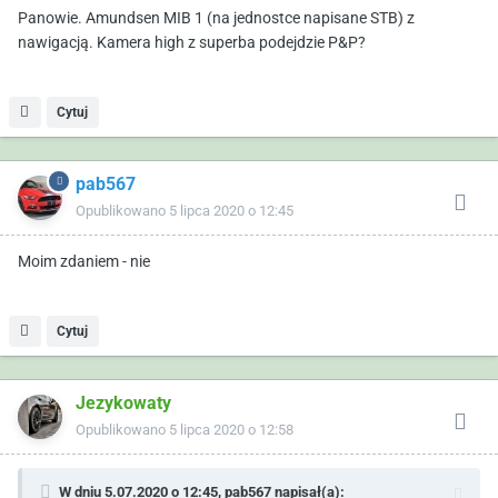
Panowie. Amundsen MIB 1 (na jednostce napisane STB) z
nawigacją. Kamera high z superba podejdzie P&P?
Cytuj
pab567
Opublikowano
5 lipca 2020 o 12:45
Moim zdaniem - nie
Cytuj
Jezykowaty
Opublikowano
5 lipca 2020 o 12:58
W dniu 5.07.2020 o 12:45,
pab567
napisał(a):