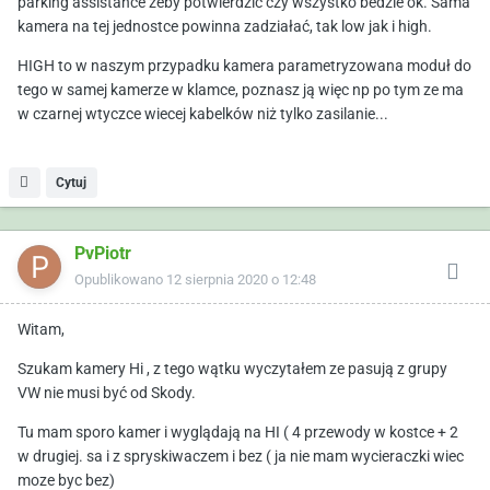
parking assistance żeby potwierdzić czy wszystko bedzie ok. Sama
kamera na tej jednostce powinna zadziałać, tak low jak i high.
HIGH to w naszym przypadku kamera parametryzowana moduł do
tego w samej kamerze w klamce, poznasz ją więc np po tym ze ma
w czarnej wtyczce wiecej kabelków niż tylko zasilanie...
Cytuj
PvPiotr
Opublikowano
12 sierpnia 2020 o 12:48
Witam,
Szukam kamery Hi , z tego wątku wyczytałem ze pasują z grupy
VW nie musi być od Skody.
Tu mam sporo kamer i wyglądają na HI ( 4 przewody w kostce + 2
w drugiej. sa i z spryskiwaczem i bez ( ja nie mam wycieraczki wiec
moze byc bez)