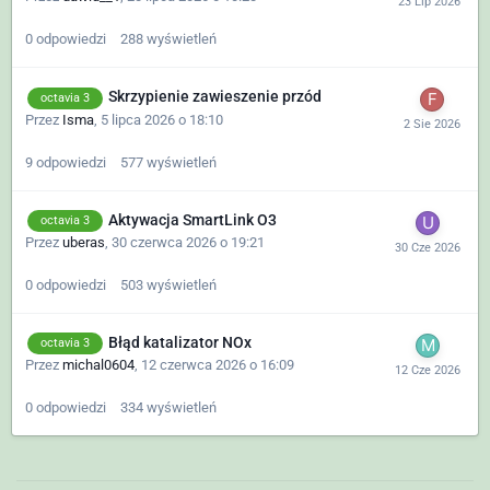
0
odpowiedzi
288
wyświetleń
Skrzypienie zawieszenie przód
octavia 3
Przez
Isma
,
5 lipca 2026 o 18:10
9
odpowiedzi
577
wyświetleń
Aktywacja SmartLink O3
octavia 3
Przez
uberas
,
30 czerwca 2026 o 19:21
0
odpowiedzi
503
wyświetleń
Błąd katalizator NOx
octavia 3
Przez
michal0604
,
12 czerwca 2026 o 16:09
0
odpowiedzi
334
wyświetleń