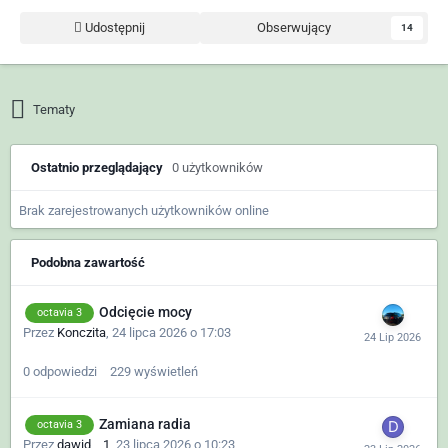
Udostępnij
Obserwujący
14
Tematy
Ostatnio przeglądający
0 użytkowników
Brak zarejestrowanych użytkowników online
Podobna zawartość
Odcięcie mocy
octavia 3
Przez
Konczita
,
24 lipca 2026 o 17:03
0
odpowiedzi
229
wyświetleń
Zamiana radia
octavia 3
Przez
dawid__1
,
23 lipca 2026 o 10:23