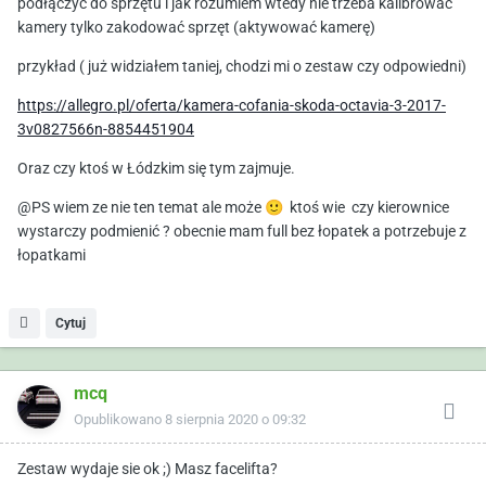
podłączyć do sprzętu i jak rozumiem wtedy nie trzeba kalibrować
kamery tylko zakodować sprzęt (aktywować kamerę)
przykład ( już widziałem taniej, chodzi mi o zestaw czy odpowiedni)
https://allegro.pl/oferta/kamera-cofania-skoda-octavia-3-2017-
3v0827566n-8854451904
Oraz czy ktoś w Łódzkim się tym zajmuje.
@PS wiem ze nie ten temat ale może
🙂
ktoś wie czy kierownice
wystarczy podmienić ? obecnie mam full bez łopatek a potrzebuje z
łopatkami
Cytuj
mcq
Opublikowano
8 sierpnia 2020 o 09:32
Zestaw wydaje sie ok ;) Masz facelifta?