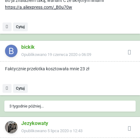
Bo ja znalazłem taką, wariant C ze skrętnym liniami
https://a.aliexpress.com/_B0u70w
Cytuj
bickik
Opublikowano
19 czerwca 2020 o 06:09
Faktycznie przelotka kosztowała mnie 23 zł
Cytuj
3 tygodnie później...
Jezykowaty
Opublikowano
5 lipca 2020 o 12:43