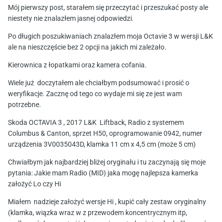
Mój pierwszy post, starałem się przeczytać i przeszukać posty ale
niestety nie znalazłem jasnej odpowiedzi.
Po długich poszukiwaniach znalazłem moja Octavie 3 w wersji L&K
ale na nieszczęście bez 2 opcji na jakich mi zależało.
Kierownica z łopatkami oraz kamera cofania.
Wiele już doczytałem ale chciałbym podsumować i prosić o
weryfikacje. Zacznę od tego co wydaje mi się ze jest wam
potrzebne.
Skoda OCTAVIA 3 , 2017 L&K Liftback, Radio z systemem
Columbus & Canton, sprzet H50, oprogramowanie 0942, numer
urządzenia 3V0035043D, klamka 11 cm x 4,5 cm (może 5 cm)
Chwiałbym jak najbardziej bliżej oryginału i tu zaczynają się moje
pytania: Jakie mam Radio (MID) jaka mogę najlepsza kamerka
założyć Lo czy Hi
Miałem nadzieje założyć wersje Hi , kupić cały zestaw oryginalny
(klamka, wiązka wraz w z przewodem koncentrycznym itp,