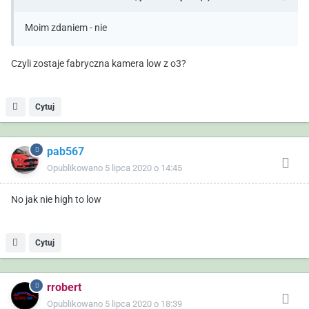
Moim zdaniem - nie
Czyli zostaje fabryczna kamera low z o3?
Cytuj
pab567
Opublikowano
5 lipca 2020 o 14:45
No jak nie high to low
Cytuj
rrobert
Opublikowano
5 lipca 2020 o 18:39