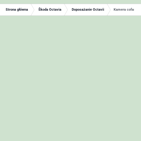
Strona główna
Škoda Octavia
Doposażanie Octavii
Kamera cofania