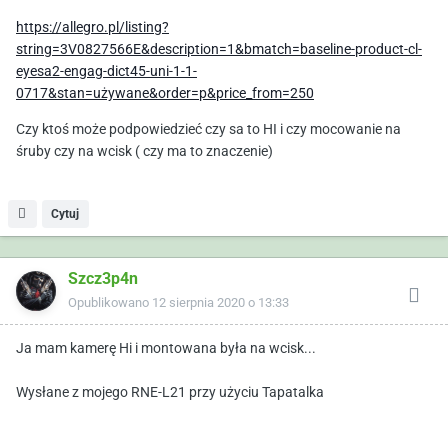
https://allegro.pl/listing?
string=3V0827566E&description=1&bmatch=baseline-product-cl-
eyesa2-engag-dict45-uni-1-1-
0717&stan=używane&order=p&price_from=250
Czy ktoś może podpowiedzieć czy sa to HI i czy mocowanie na
śruby czy na wcisk ( czy ma to znaczenie)
Cytuj
Szcz3p4n
Opublikowano
12 sierpnia 2020 o 13:33
Ja mam kamerę Hi i montowana była na wcisk...
Wysłane z mojego RNE-L21 przy użyciu Tapatalka