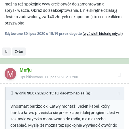
można też spokojnie wywiercić otwór do zamontowania
spryskiwacza. Obraz do zaakceptowania. Linie skrętne działają.
Jestem zadowolony, za 140 złotych (z kuponami) to cena całkiem
przyzwoita.
Edytowane
30 lipca 2020 o 15:19
przez dagetto
(wyświetl historię edycji)
Cytuj
Mefju
Opublikowano
30 lipca 2020 o 17:00
W dniu 30.07.2020 o 15:18,
dagetto
napisał(a):
Sinosmart bardzo ok. Łatwy montaż. Jeden kabel, który
bardzo łatwo przeciska się przez klapę i dalej progiem. Jest w
zestawie wtyczka montowana do radia, nic nie trzeba
dorabiać. Myślę, że można też spokojnie wywiercić otwór do