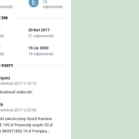
75
owiedzi
odpowiedzi
 DNI
7
20 Kwi 2017
dzi
21 odpowiedzi
7
15 Lis 2020
dzi
18 odpowiedzi
 POSTY
iquez
kwietnia 2017 o 18:10
okodował widoczki.
ab
kwietnia 2017 o 22:09
ekt zakończony. Koszt Kamera
 195 zł Przewody wiązki 20 zł
 8K0971833 19 zł Pompka...