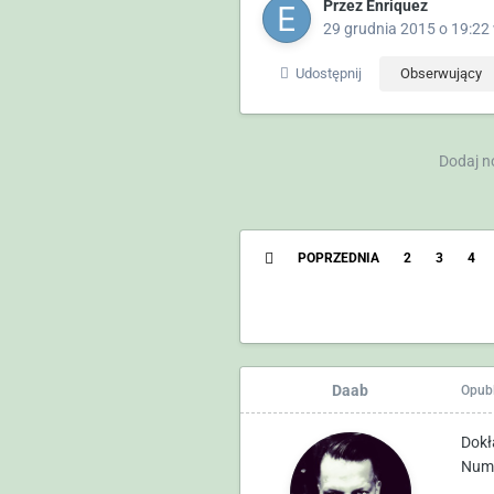
Przez
Enriquez
29 grudnia 2015 o 19:22
Udostępnij
Obserwujący
Dodaj n
POPRZEDNIA
2
3
4
Daab
Opub
Dokł
Nume