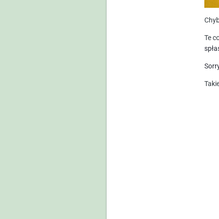
Chyb
Te c
spła
Sorry
Tak