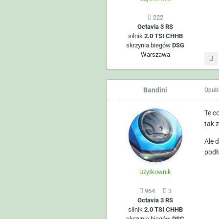
222
Octavia 3 RS
silnik
2.0 TSI CHHB
skrzynia biegów
DSG
Warszawa
Bandini
Opub
Te c
tak 
Ale d
podł
Użytkownik
964
3
Octavia 3 RS
silnik
2.0 TSI CHHB
skrzynia biegów
DSG