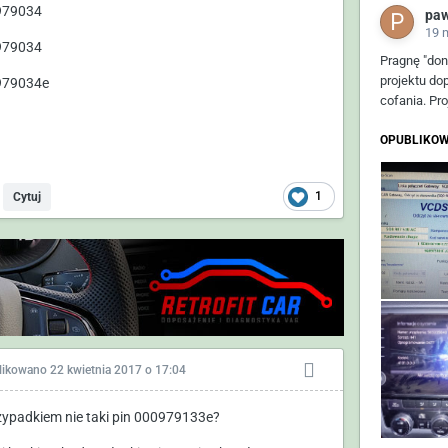
979034
pa
19 
979034
Pragnę "don
projektu do
979034e
cofania. Pr
OPUBLIKOW
1
Cytuj
likowano
22 kwietnia 2017 o 17:04
zypadkiem nie taki pin 000979133e?