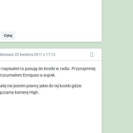
Cytuj
likowano
22 kwietnia 2017 o 17:13
o napisałeś to pasują do kostki w radiu. Przynajmniej
zrozumiałem Enriquez-a wątek.
alej nie jestem pewny jakie do tej kostki gdzie
ączamy kamerę High.