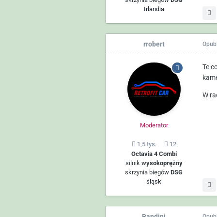
Irlandia
rrobert
Opub
Te c
kame
W ra
Moderator
1,5 tys.
12
Octavia 4 Combi
silnik
wysokoprężny
skrzynia biegów
DSG
śląsk
Bandini
Opub