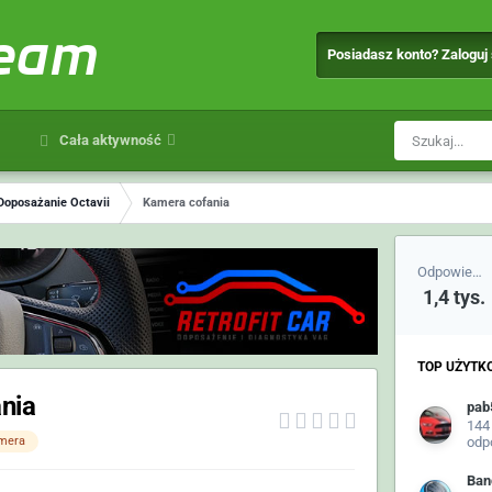
team
Posiadasz konto? Zaloguj
Cała aktywność
Doposażanie Octavii
Kamera cofania
Odpowiedzi
1,4 tys.
TOP UŻYTK
nia
pab
144
mera
odp
Ban