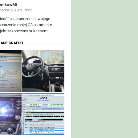
welkow65
marca 2018 o 19:55
ieść" o zakończeniu swojego
posażenia mojej O3 o kamerkę
ojekt zakończony sukcesem. ...
ANE GRAFIKI