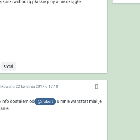
ej koski wchodzą płaskie piny a nie okrągłe.
Cytuj
likowano
22 kwietnia 2017 o 17:10
e info dostałem od
u mnie warsztat miał je
@rrobert
tanie.