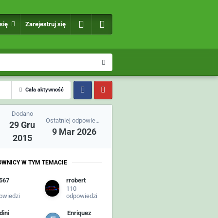
 się
Zarejestruj się
Cała aktywność
Dodano
Ostatniej odpowiedzi
29 Gru
9 Mar 2026
2015
OWNICY W TYM TEMACIE
567
rrobert
110
owiedzi
odpowiedzi
dini
Enriquez