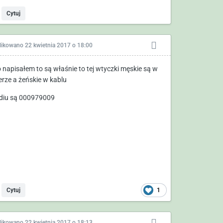
Cytuj
likowano
22 kwietnia 2017 o 18:00
o napisałem to są właśnie to tej wtyczki męskie są w
rze a żeńskie w kablu
diu są 000979009
1
Cytuj
likowano
22 kwietnia 2017 o 18:13