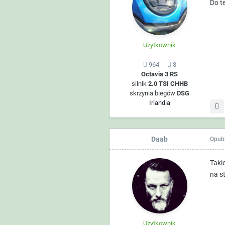
Do t
Użytkownik
964
3
Octavia 3 RS
silnik
2.0 TSI CHHB
skrzynia biegów
DSG
Irlandia
Daab
Opub
Taki
na s
Użytkownik