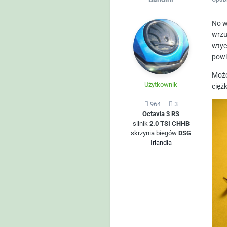
No wł
wrzu
wtyc
powi
Może
Użytkownik
cięż
964
3
Octavia 3 RS
silnik
2.0 TSI CHHB
skrzynia biegów
DSG
Irlandia