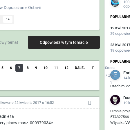
100
odp
w
Doposażanie Octavii
POPULARNE
14
19 Kwi 201
29 odpowie
owy temat
Odpowiedz w tym temacie
23 Kwi 201
19 odpowie
POPULARNE
5
6
7
8
9
10
11
12
DALEJ
Strona
Enr
7 z 57
14 
Czech mi d
Da
likowano
22 kwietnia 2017 o 16:52
19 
U mnie proj
adnie ta
5TA827566 E
ry pinów masz 000979034e
Wtyczka VW