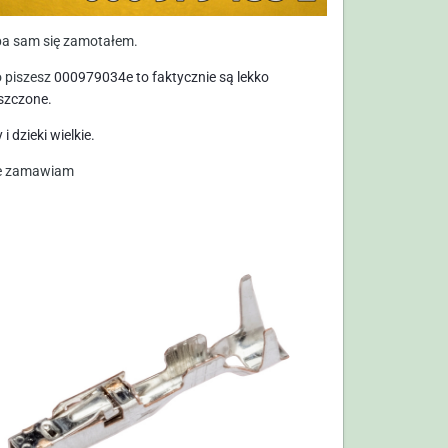
a sam się zamotałem.
o piszesz
000979034e to faktycznie są lekko
szczone.
 i dzieki wielkie.
ie zamawiam