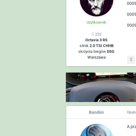
000
000
Użytkownik
000
222
Octavia 3 RS
silnik
2.0 TSI CHHB
skrzynia biegów
DSG
Warszawa
Bandini
Opub
A pr