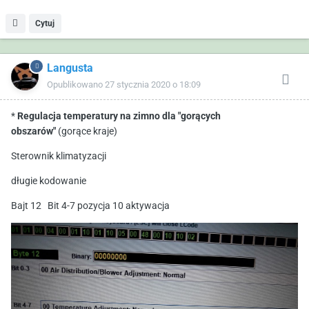
Cytuj
Langusta
Opublikowano
27 stycznia 2020 o 18:09
*
Regulacja
temperatury
na
zimno dla "gorących
obszarów"
(gorące kraje)
Sterownik klimatyzacji
długie kodowanie
Bajt 12 Bit 4-7 pozycja 10 aktywacja