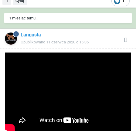
Cytuj
1
1 miesiąc temu...
Langusta
Opublikowano
11 czerwca 2020 o 15:35