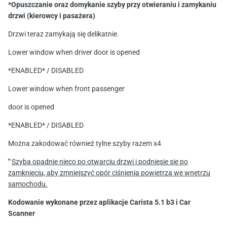
*Opuszczanie oraz domykanie szyby przy otwieraniu i zamykaniu
drzwi (kierowcy i pasażera)
Drzwi teraz zamykają się delikatnie.
Lower window when driver door is opened
*ENABLED* / DISABLED
Lower window when front passenger
door is opened
*ENABLED* / DISABLED
Można zakodować również tylne szyby razem x4
"
Szyba opadnie nieco po otwarciu drzwi i podniesie się po
zamknięciu, aby zmniejszyć opór ciśnienia powietrza we wnętrzu
samochodu.
Kodowanie wykonane przez aplikacje Carista 5.1 b3 i Car
Scanner