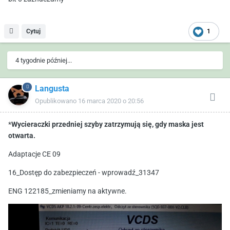
Cytuj
1
4 tygodnie później...
Langusta
Opublikowano
16 marca 2020 o 20:56
*
Wycieraczki przedniej szyby zatrzymują się, gdy maska jest
otwarta.
Adaptacje CE 09
16_Dostęp do zabezpieczeń - wprowadź_31347
ENG 122185_zmieniamy na aktywne.