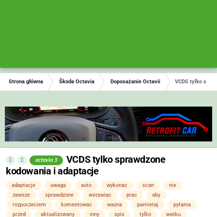
Strona główna
Škoda Octavia
Doposażanie Octavii
VCDS tylko spraw
VCDS tylko sprawdzone
octavia 3
kodowania i adaptacje
adaptacje
uwaga
auto
wykonac
scan
nie
zawsze
sprawdzone
wstawiac
prac
aby
rozpoczeciem
komentowac
wazna
pamietaj
pytania
przed
aktualizowany
inny
spis
tylko
watku