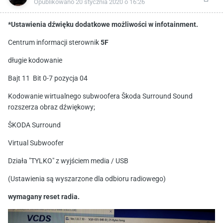
Opublikowano
20 stycznia 2020 o 16:26
*Ustawienia dźwięku dodatkowe możliwości w infotainment.
Centrum informacji sterownik
5F
długie kodowanie
Bajt 11 Bit 0-7 pozycja 04
Kodowanie wirtualnego subwoofera Škoda Surround Sound
rozszerza obraz dźwiękowy;
ŠKODA Surround
Virtual Subwoofer
Działa "TYLKO" z wyjściem media / USB
(Ustawienia są wyszarzone dla odbioru radiowego)
wymagany reset radia.