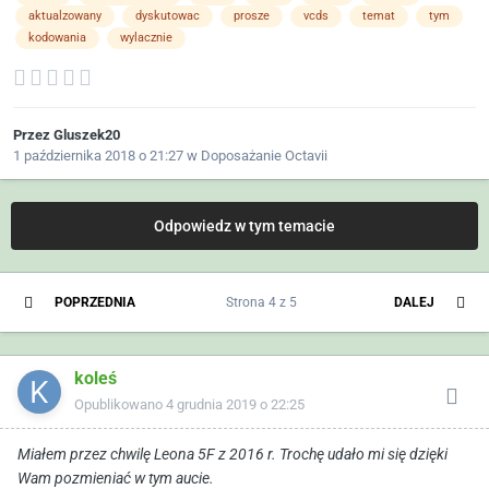
aktualzowany
dyskutowac
prosze
vcds
temat
tym
kodowania
wylacznie
Przez
Gluszek20
1 października 2018 o 21:27
w
Doposażanie Octavii
Odpowiedz w tym temacie
POPRZEDNIA
Strona 4 z 5
DALEJ
koleś
Opublikowano
4 grudnia 2019 o 22:25
Miałem przez chwilę Leona 5F z 2016 r. Trochę udało mi się dzięki
Wam pozmieniać w tym aucie.