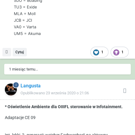
5DO = Boading
TU3 = Exide
MLA = Moll
JCB = JCI
VA0 = Varta
UM5 = Akuma
Cytuj
1
1
1 miesiąc temu...
Langusta
Opublikowano
23 września 2020 o 21:06
* Oświetlenie Ambiente dla OIIIFL sterowanie w Infotainment.
Adaptacje CE 09