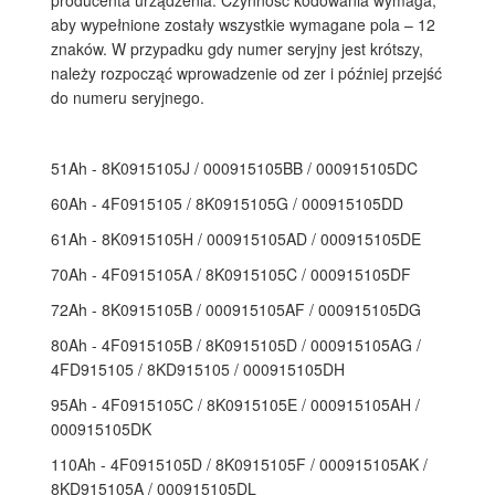
producenta urządzenia. Czynność kodowania wymaga,
aby wypełnione zostały wszystkie wymagane pola – 12
znaków. W przypadku gdy numer seryjny jest krótszy,
należy rozpocząć wprowadzenie od zer i później przejść
do numeru seryjnego.
51Ah - 8K0915105J / 000915105BB / 000915105DC
60Ah - 4F0915105 / 8K0915105G / 000915105DD
61Ah - 8K0915105H / 000915105AD / 000915105DE
70Ah - 4F0915105A / 8K0915105C / 000915105DF
72Ah - 8K0915105B / 000915105AF / 000915105DG
80Ah - 4F0915105B / 8K0915105D / 000915105AG /
4FD915105 / 8KD915105 / 000915105DH
95Ah - 4F0915105C / 8K0915105E / 000915105AH /
000915105DK
110Ah - 4F0915105D / 8K0915105F / 000915105AK /
8KD915105A / 000915105DL