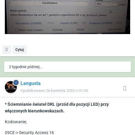
Cytuj
2 tygodnie później...
Langusta
Opublikowano
26 kwietnia 2020 o 01:05
* Ściemnianie świateł DRL (przód dla pozycji LED) przy
włączonych kierunkowskazach.
Kodowanie;
09CE-> Security Access 16