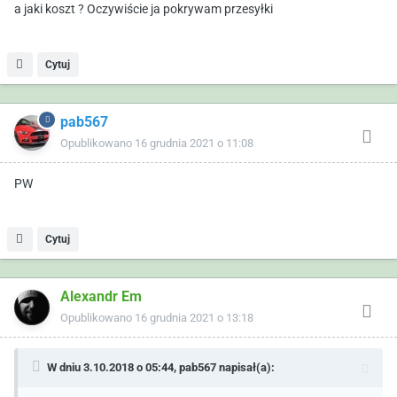
a jaki koszt ? Oczywiście ja pokrywam przesyłki
Cytuj
pab567
Opublikowano
16 grudnia 2021 o 11:08
PW
Cytuj
Alexandr Em
Opublikowano
16 grudnia 2021 o 13:18
W dniu 3.10.2018 o 05:44,
pab567
napisał(a):