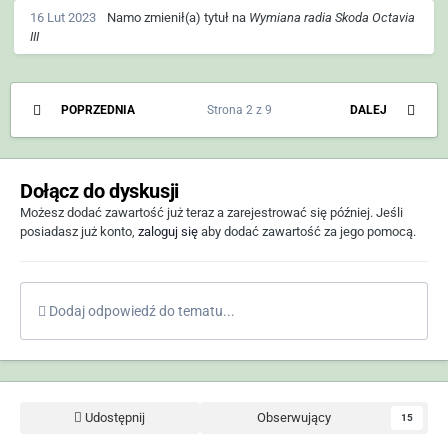
16 Lut 2023
Namo
zmienił(a) tytuł na
Wymiana radia Skoda Octavia
III
POPRZEDNIA
Strona 2 z 9
DALEJ
Dołącz do dyskusji
Możesz dodać zawartość już teraz a zarejestrować się później. Jeśli
posiadasz już konto,
zaloguj się
aby dodać zawartość za jego pomocą.
Dodaj odpowiedź do tematu...
Udostępnij
Obserwujący
15