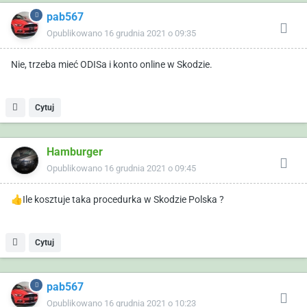
pab567
Opublikowano
16 grudnia 2021 o 09:35
Nie, trzeba mieć ODISa i konto online w Skodzie.
Cytuj
Hamburger
Opublikowano
16 grudnia 2021 o 09:45
👍
Ile kosztuje taka procedurka w Skodzie Polska ?
Cytuj
pab567
Opublikowano
16 grudnia 2021 o 10:23