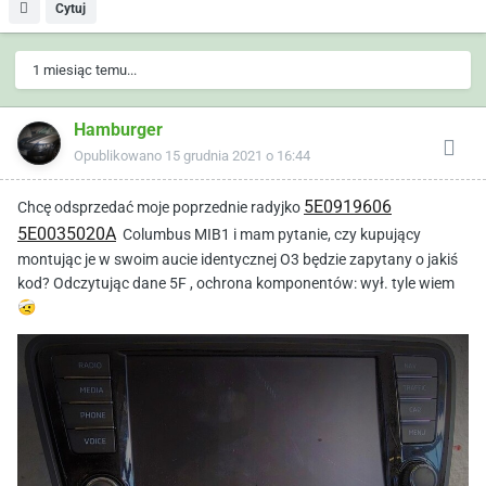
Cytuj
1 miesiąc temu...
Hamburger
Opublikowano
15 grudnia 2021 o 16:44
5E0919606
Chcę odsprzedać moje poprzednie radyjko
5E0035020A
Columbus MIB1 i mam pytanie, czy kupujący
montując je w swoim aucie identycznej O3 będzie zapytany o jakiś
kod? Odczytując dane 5F , ochrona komponentów: wył. tyle wiem
🤕