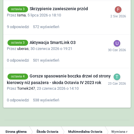
Skrzypienie zawieszenie przód
octavia 3
Przez
Isma
,
5 lipca 2026 o 18:10
9
odpowiedzi
572
wyświetleń
Aktywacja SmartLink O3
octavia 3
Przez
uberas
,
30 czerwca 2026 o 19:21
0
odpowiedzi
501
wyświetleń
Gorsze spasowanie boczka drzwi od strony
octavia 4
kierowcy niż pasażera - skoda Octavia IV 2023 rok
Przez
Tomek247
,
23 czerwca 2026 o 14:10
0
odpowiedzi
538
wyświetleń
Strona główna
Škoda Octavia
Multimedialna Octavia
Wymiana radia 