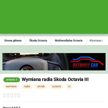
Strona główna
Škoda Octavia
Multimedialna Octavia
Wymiana radia 
Wymiana radia Skoda Octavia III
octavia 3
wymiana
radia
skoda
octavia
iii
Przez
k4414