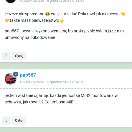
Opublikowano
16 grudnia 2021 o 13:35
jeszcze nie sprzedane
😂
wolę sprzedać Polakowi jak niemcowi
🤜
🤛
także masz pierwszeństwo
🖐️
pab567 pewnie wykona wymianę bo praktycznie byłem już z nim
umówiony na odkodowanie
Cytuj
pab567
Opublikowano
16 grudnia 2021 o 14:19
jestem w stanie ogarnąć każda jednostkę MIB2 montowana w
schowku, jak również Columbusa MIB1.
Cytuj