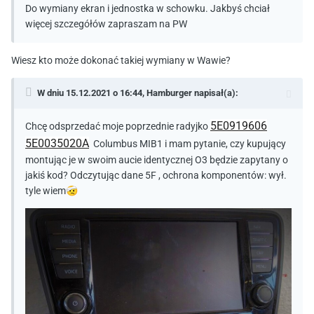
Do wymiany ekran i jednostka w schowku. Jakbyś chciał
więcej szczegółów zapraszam na PW
Wiesz kto może dokonać takiej wymiany w Wawie?
W dniu 15.12.2021 o 16:44,
Hamburger
napisał(a):
5E0919606
Chcę odsprzedać moje poprzednie radyjko
5E0035020A
Columbus MIB1 i mam pytanie, czy kupujący
montując je w swoim aucie identycznej O3 będzie zapytany o
jakiś kod? Odczytując dane 5F , ochrona komponentów: wył.
tyle wiem
🤕