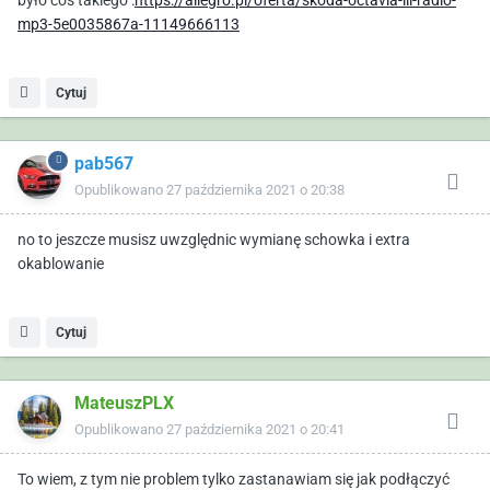
było coś takiego
:
https://allegro.pl/oferta/skoda-octavia-iii-radio-
mp3-5e0035867a-11149666113
Cytuj
pab567
Opublikowano
27 października 2021 o 20:38
no to jeszcze musisz uwzględnic wymianę schowka i extra
okablowanie
Cytuj
MateuszPLX
Opublikowano
27 października 2021 o 20:41
To wiem, z tym nie problem tylko zastanawiam się jak podłączyć