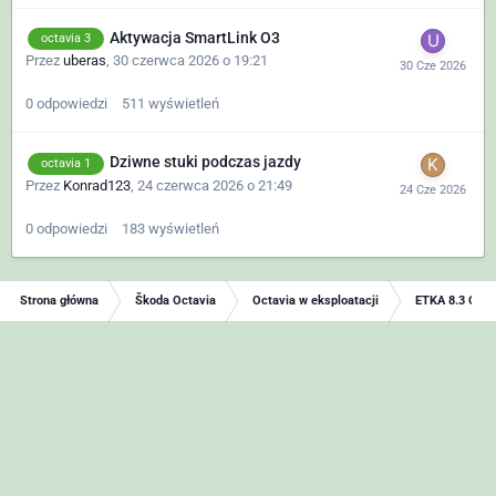
Aktywacja SmartLink O3
octavia 3
Przez
uberas
,
30 czerwca 2026 o 19:21
0
odpowiedzi
511
wyświetleń
Dziwne stuki podczas jazdy
octavia 1
Przez
Konrad123
,
24 czerwca 2026 o 21:49
0
odpowiedzi
183
wyświetleń
Strona główna
Škoda Octavia
Octavia w eksploatacji
ETKA 8.3 Onli