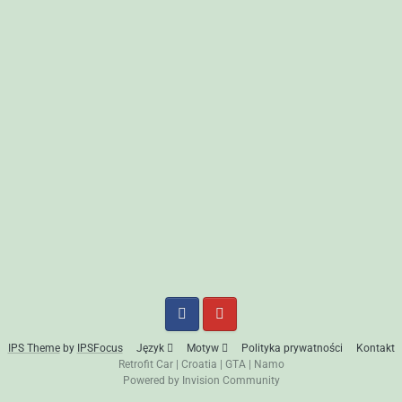
IPS Theme
by
IPSFocus
Język
Motyw
Polityka prywatności
Kontakt
Retrofit Car
|
Croatia
|
GTA
|
Namo
Powered by Invision Community