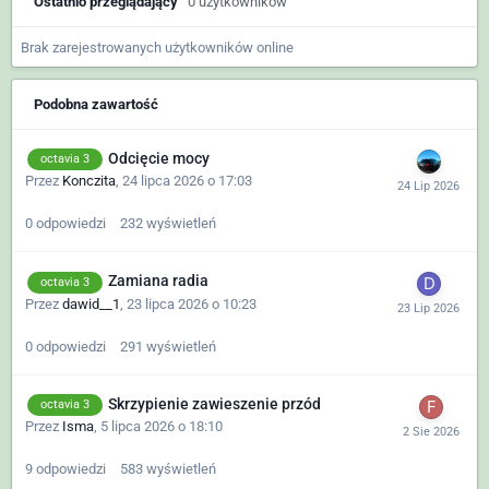
Ostatnio przeglądający
0 użytkowników
Brak zarejestrowanych użytkowników online
Podobna zawartość
Odcięcie mocy
octavia 3
Przez
Konczita
,
24 lipca 2026 o 17:03
0
odpowiedzi
232
wyświetleń
Zamiana radia
octavia 3
Przez
dawid__1
,
23 lipca 2026 o 10:23
0
odpowiedzi
291
wyświetleń
Skrzypienie zawieszenie przód
octavia 3
Przez
Isma
,
5 lipca 2026 o 18:10
9
odpowiedzi
583
wyświetleń