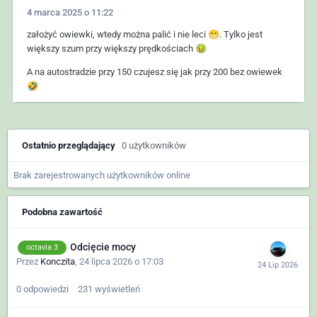
4 marca 2025 o 11:22
założyć owiewki, wtedy można palić i nie leci
😁
. Tylko jest
większy szum przy większy prędkościach
🤢
A na autostradzie przy 150 czujesz się jak przy 200 bez owiewek
🤣
Ostatnio przeglądający
0 użytkowników
Brak zarejestrowanych użytkowników online
Podobna zawartość
Odcięcie mocy
octavia 3
Przez
Konczita
,
24 lipca 2026 o 17:03
0
odpowiedzi
231
wyświetleń