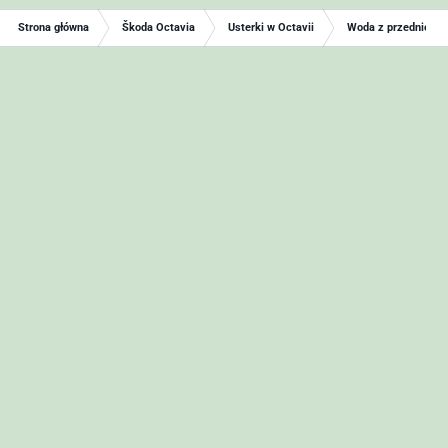
Strona główna
Škoda Octavia
Usterki w Octavii
Woda z przedniej s