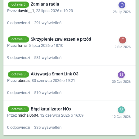
Zamiana radia
octavia 3
Przez
dawid__1
,
23 lipca 2026 o 10:23
0
odpowiedzi
291
wyświetleń
Skrzypienie zawieszenie przód
octavia 3
Przez
Isma
,
5 lipca 2026 o 18:10
9
odpowiedzi
581
wyświetleń
Aktywacja SmartLink O3
octavia 3
Przez
uberas
,
30 czerwca 2026 o 19:21
0
odpowiedzi
510
wyświetleń
Błąd katalizator NOx
octavia 3
Przez
michal0604
,
12 czerwca 2026 o 16:09
0
odpowiedzi
335
wyświetleń