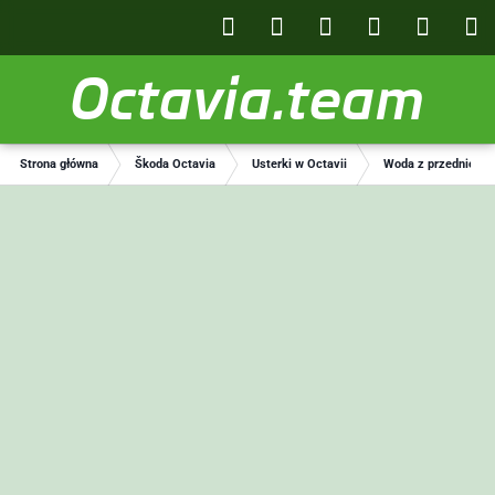
Octavia.team
Strona główna
Škoda Octavia
Usterki w Octavii
Woda z przedniej s