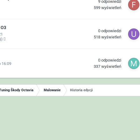
9
odpowiedzi
599
wyświetleń
 O3
0
odpowiedzi
21
518
wyświetleń
ej)
0
odpowiedzi
 16:09
337
wyświetleń
Tuning Škody Octavia
Malowanie
Historia edycji