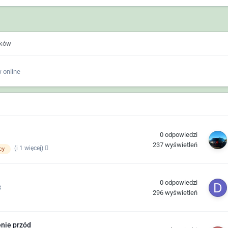
ików
 online
0
odpowiedzi
237
wyświetleń
(i 1 więcej)
cy
0
odpowiedzi
3
296
wyświetleń
enie przód