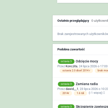
Ostatnio przeglądający
0 użytkown
Brak zarejestrowanych użytkowników
Podobna zawartość
Odcięcie mocy
octavia 3
Przez
Konczita
,
24 lipca 2026 o 17:03
octavia 2.0 disel 2014 r
brak mo
Zamiana radia
octavia 3
Przez
dawid__1
,
23 lipca 2026 o 10:2
(i 1 więcej)
2014r
1.6 tdi
Skrzypienie zawiesz
octavia 3