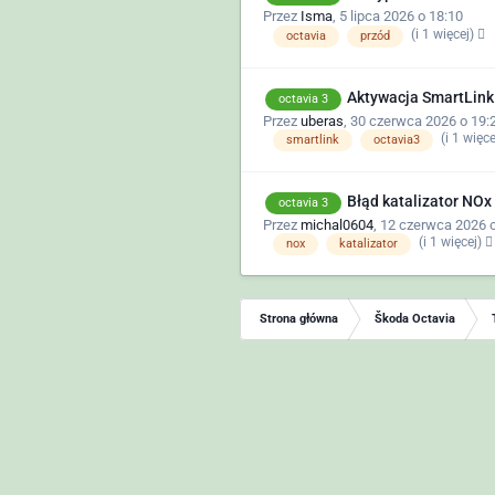
Przez
Isma
,
5 lipca 2026 o 18:10
(i 1 więcej)
octavia
przód
Aktywacja SmartLink
octavia 3
Przez
uberas
,
30 czerwca 2026 o 19:
(i 1 więc
smartlink
octavia3
Błąd katalizator NOx
octavia 3
Przez
michal0604
,
12 czerwca 2026 o
(i 1 więcej)
nox
katalizator
Strona główna
Škoda Octavia