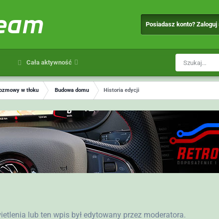
team
Posiadasz konto? Zaloguj
Cała aktywność
ozmowy w tłoku
Budowa domu
Historia edycji
wietlenia lub ten wpis był edytowany przez moderatora.