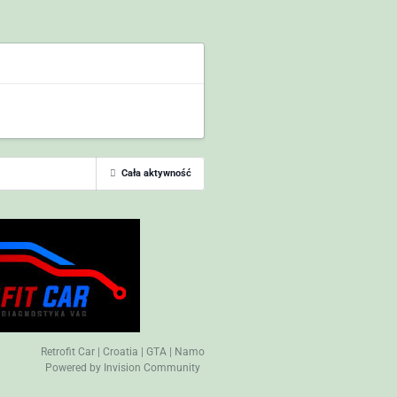
Cała aktywność
Retrofit Car
|
Croatia
|
GTA
|
Namo
Powered by Invision Community