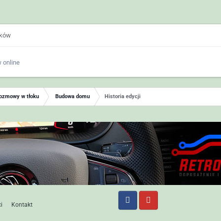
ików
 online
ozmowy w tłoku
Budowa domu
Historia edycji
i
Kontakt