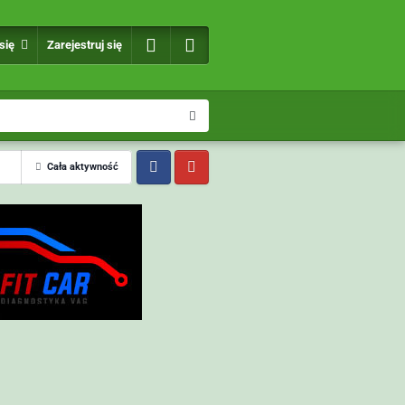
 się
Zarejestruj się
Cała aktywność