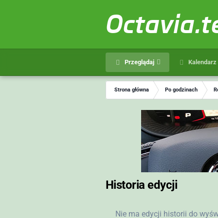
Octavia.
Przeglądaj
Kalendarz
Strona główna
Po godzinach
R
Historia edycji
Nie ma edycji historii do wyś