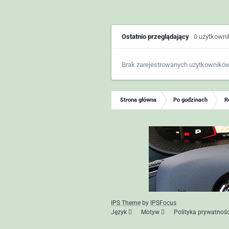
Ostatnio przeglądający
0 użytkown
Brak zarejestrowanych użytkowników
Strona główna
Po godzinach
R
IPS Theme
by
IPSFocus
Język
Motyw
Polityka prywatnośc