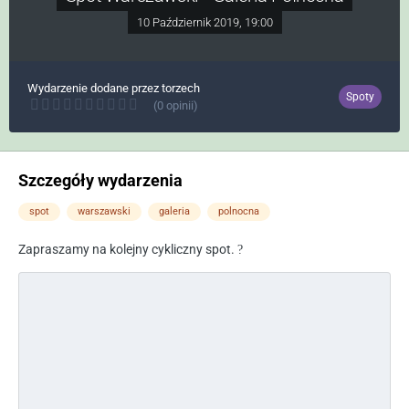
10 Październik 2019, 19:00
Wydarzenie dodane przez
torzech
Spoty
(0 opinii)
Szczegóły wydarzenia
spot
warszawski
galeria
polnocna
Zapraszamy na kolejny cykliczny spot.
?