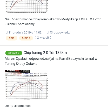
Nie. R-performance robię kompleksowo Modyfikacja ECU + TCU Zrób
u siebie i porównamy.
11 grudnia 2019 o 11:02
43 odpowiedzi
(i 2 więcej)
chip
tuning
Chip tuning 2.0 Tdi 184km
octavia 3
Marcin Opalach
odpowiedział(a) na
Kamil Baczyński
temat w
Tuning Škody Octavia
Do r-performance?