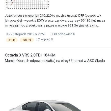
Jeżeli chcesz więcej jak 210/220 to musisz usunąć DPF (powód tak
jak powyżej - wysokie EGT) Wystarczy dwa, trzy razy 90-180 i już masz
mniejszą moc zredukowana przez wysokie EGT Seryjna skrzynia...
27 listopada 2019 o 22:55
43 odpowiedzi
(i 2 więcej)
chip
tuning
Octavia 3 VRS 2.0TDI 184KM
Marcin Opalach
odpowiedział(a) na
elroy85
temat w
ASO Škoda