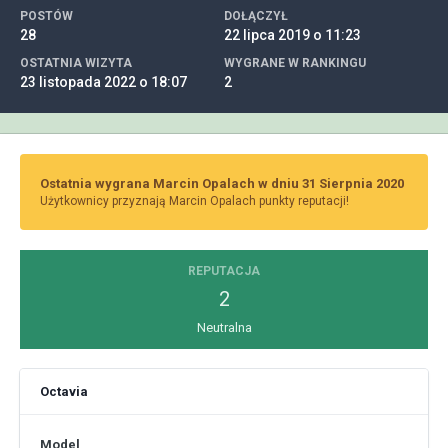
POSTÓW
DOŁĄCZYŁ
28
22 lipca 2019 o 11:23
OSTATNIA WIZYTA
WYGRANE W RANKINGU
23 listopada 2022 o 18:07
2
Ostatnia wygrana Marcin Opalach w dniu 31 Sierpnia 2020
Użytkownicy przyznają Marcin Opalach punkty reputacji!
REPUTACJA
2
Neutralna
Octavia
Model