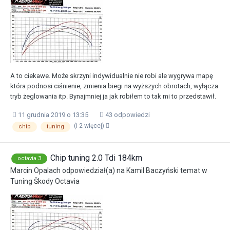
A to ciekawe. Może skrzyni indywidualnie nie robi ale wygrywa mapę
która podnosi ciśnienie, zmienia biegi na wyższych obrotach, wyłącza
tryb żeglowania itp. Bynajmniej ja jak robiłem to tak mi to przedstawił.
11 grudnia 2019 o 13:35
43 odpowiedzi
(i 2 więcej)
chip
tuning
Chip tuning 2.0 Tdi 184km
octavia 3
Marcin Opalach
odpowiedział(a) na
Kamil Baczyński
temat w
Tuning Škody Octavia