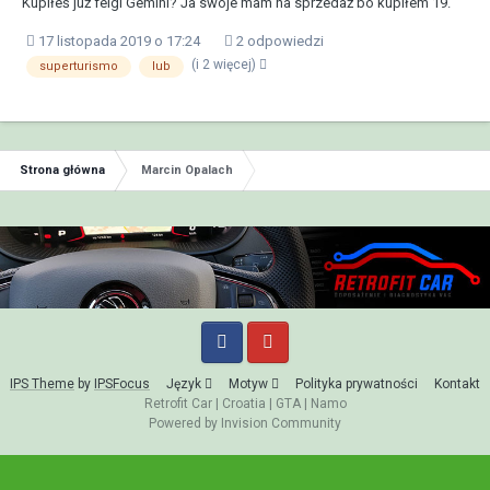
Kupiłeś już felgi Gemini? Ja swoje mam na sprzedaż bo kupiłem 19.
17 listopada 2019 o 17:24
2 odpowiedzi
(i 2 więcej)
superturismo
lub
Strona główna
Marcin Opalach
IPS Theme
by
IPSFocus
Język
Motyw
Polityka prywatności
Kontakt
Retrofit Car
|
Croatia
|
GTA
|
Namo
Powered by Invision Community