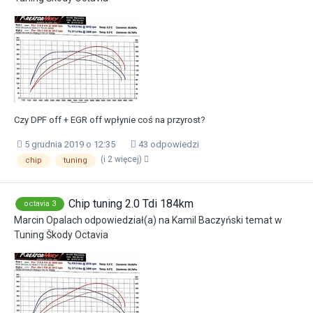
Czy DPF off + EGR off wpłynie coś na przyrost?
5 grudnia 2019 o 12:35
43 odpowiedzi
(i 2 więcej)
chip
tuning
Chip tuning 2.0 Tdi 184km
octavia 3
Marcin Opalach
odpowiedział(a) na
Kamil Baczyński
temat w
Tuning Škody Octavia