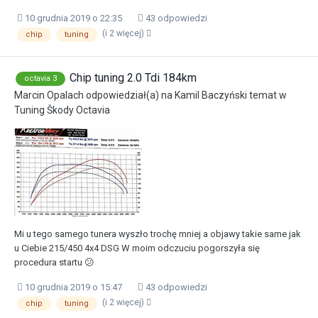
10 grudnia 2019 o 22:35
43 odpowiedzi
(i 2 więcej)
chip
tuning
Chip tuning 2.0 Tdi 184km
octavia 3
Marcin Opalach
odpowiedział(a) na
Kamil Baczyński
temat w
Tuning Škody Octavia
Mi u tego samego tunera wyszło trochę mniej a objawy takie same jak
u Ciebie 215/450 4x4 DSG W moim odczuciu pogorszyła się
procedura startu 😕
10 grudnia 2019 o 15:47
43 odpowiedzi
(i 2 więcej)
chip
tuning