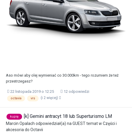
Aso mówi aby olej wymieniać co 30.000km - tego rozumiem że też
przestrzegasz?
22 listopada 2019 o 12:25
12 odpowiedzi
(i 2 więcej)
octavia
vrs
[k] Gemini antracyt 18 lub Superturismo LM
kupię
Marcin Opalach
odpowiedział(a) na
GUEST
temat w
Części i
akcesoria do Octavii