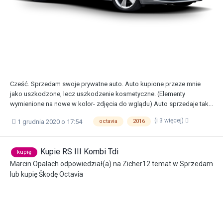
Cześć. Sprzedam swoje prywatne auto. Auto kupione przeze mnie
jako uszkodzone, lecz uszkodzenie kosmetyczne. (Elementy
wymienione na nowe w kolor- zdjęcia do wglądu) Auto sprzedaje tak...
(i 3 więcej)
1 grudnia 2020 o 17:54
octavia
2016
Kupie RS III Kombi Tdi
kupię
Marcin Opalach
odpowiedział(a) na
Zicher12
temat w
Sprzedam
lub kupię Škodę Octavia