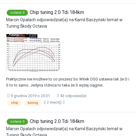
Chip tuning 2.0 Tdi 184km
octavia 3
Marcin Opalach
odpowiedział(a) na
Kamil Baczyński
temat w
Tuning Škody Octavia
Praktycznie nie możliwe to co piszesz bo Witek DSG ustawia tak że D i
S to to samo. Jedyna różnica to taka że S wyżej ciągnie.
9 grudnia 2019 o 20:01
43 odpowiedzi
(i 2 więcej)
chip
tuning
Chip tuning 2.0 Tdi 184km
octavia 3
Marcin Opalach
odpowiedział(a) na
Kamil Baczyński
temat w
Tuning Škody Octavia