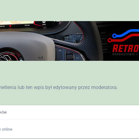
wietlenia lub ten wpis był edytowany przez moderatora.
ików
 online