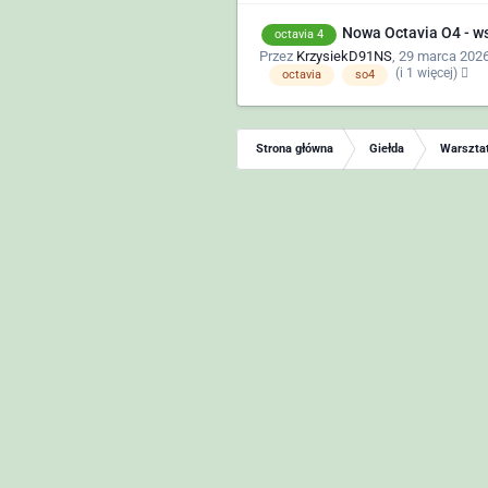
Nowa Octavia O4 - w
octavia 4
Przez
KrzysiekD91NS
,
29 marca 2026
(i 1 więcej)
octavia
so4
Strona główna
Giełda
Warsztat