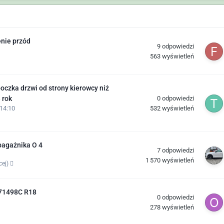
enie przód
9
odpowiedzi
563
wyświetleń
czka drzwi od strony kierowcy niż
0
odpowiedzi
 rok
532
wyświetleń
14:10
bagażnika O 4
7
odpowiedzi
1 570
wyświetleń
cej)
071498C R18
0
odpowiedzi
278
wyświetleń