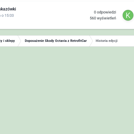
skazówki
0
odpowiedzi
 o 15:03
560
wyświetleń
y i sklepy
Doposażenie Skody Octavia z RetrofitCar
Historia edycji