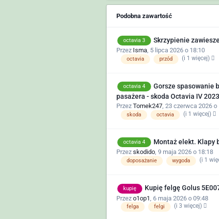
Podobna zawartość
Skrzypienie zawiesz
octavia 3
Przez
Isma
,
5 lipca 2026 o 18:10
(i 1 więcej)
octavia
przód
Gorsze spasowanie bo
octavia 4
pasażera - skoda Octavia IV 2023
Przez
Tomek247
,
23 czerwca 2026 o 
(i 1 więcej)
skoda
octavia
Montaż elekt. Klapy 
octavia 4
Przez
skodido
,
9 maja 2026 o 18:18
(i 1 wię
doposażanie
wygoda
Kupię felgę Golus 5E0
kupię
Przez
o1op1
,
6 maja 2026 o 09:48
(i 3 więcej)
felga
felgi