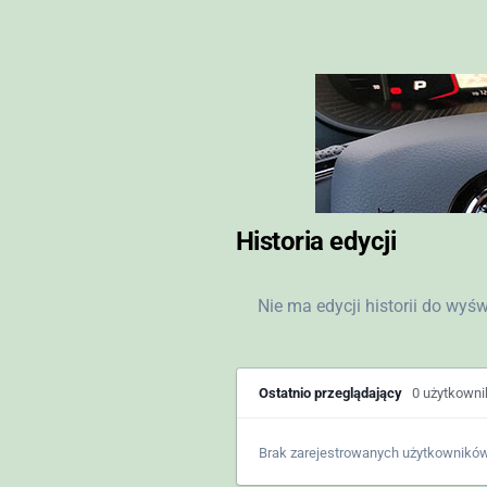
Historia edycji
Nie ma edycji historii do wyś
Ostatnio przeglądający
0 użytkown
Brak zarejestrowanych użytkowników