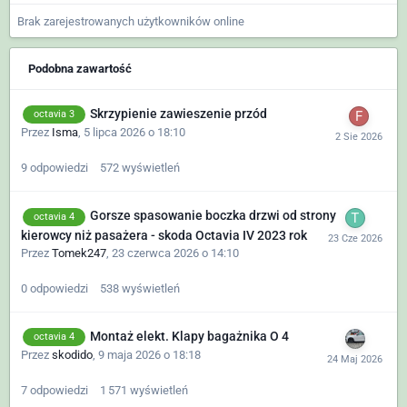
Brak zarejestrowanych użytkowników online
Podobna zawartość
Skrzypienie zawieszenie przód
octavia 3
Przez
Isma
,
5 lipca 2026 o 18:10
9
odpowiedzi
572
wyświetleń
Gorsze spasowanie boczka drzwi od strony
octavia 4
kierowcy niż pasażera - skoda Octavia IV 2023 rok
Przez
Tomek247
,
23 czerwca 2026 o 14:10
0
odpowiedzi
538
wyświetleń
Montaż elekt. Klapy bagażnika O 4
octavia 4
Przez
skodido
,
9 maja 2026 o 18:18
7
odpowiedzi
1 571
wyświetleń