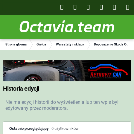
Octavia.team
Strona główna
Giełda
Warsztaty i sklepy
Doposażenie Skody Octavia
Historia edycji
Nie ma edycji historii do wyświetlenia lub ten wpis był
edytowany przez moderatora.
Ostatnio przeglądający
0 użytkowników