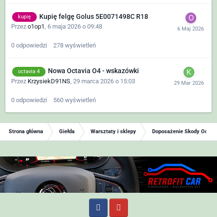
Kupię felgę Golus 5E0071498C R18
kupię
Przez
o1op1
,
6 maja 2026 o 09:48
0
odpowiedzi
278
wyświetleń
Nowa Octavia O4 - wskazówki
octavia 4
Przez
KrzysiekD91NS
,
29 marca 2026 o 15:03
0
odpowiedzi
560
wyświetleń
Strona główna
Giełda
Warsztaty i sklepy
Doposażenie Skody Octavia