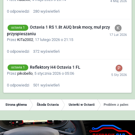
0
odpowiedzi
280
wyświetleń
Octavia 1 RS 1.8t AUQ brak mocy, muł przy
octavia 1
przyspieszaniu
Przez
KiTa2002
,
17 lutego 2026 o 21:15
0
odpowiedzi
372
wyświetleń
Reflektory H4 Octavia 1 FL
octavia 1
Przez
pikobello
,
5 stycznia 2026 o 05:06
0
odpowiedzi
501
wyświetleń
Strona główna
Škoda Octavia
Usterki w Octavii
Problem z paleniem 