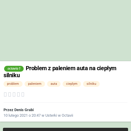
Problem z paleniem auta na ciepłym
octavia 1
silniku
problem
paleniem
auta
cieplym
silniku
Przez
Denis Grabi
10 lutego 2021 o 20:47
w
Usterki w Octavii