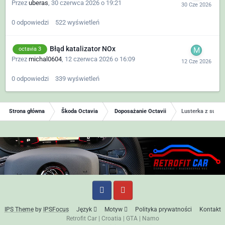
Przez
uberas
,
30 czerwca 2026 o 19:21
0
odpowiedzi
522
wyświetleń
Błąd katalizator NOx
octavia 3
Przez
michal0604
,
12 czerwca 2026 o 16:09
0
odpowiedzi
339
wyświetleń
Strona główna
Škoda Octavia
Doposażanie Octavii
Lusterka z superb
IPS Theme
by
IPSFocus
Język
Motyw
Polityka prywatności
Kontakt
Retrofit Car
|
Croatia
|
GTA
|
Namo