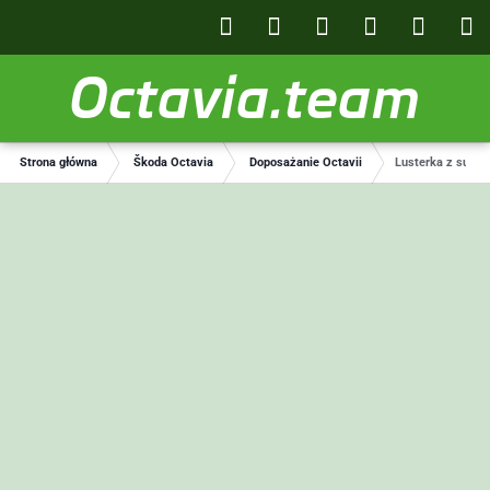
Octavia.team
Strona główna
Škoda Octavia
Doposażanie Octavii
Lusterka z superb