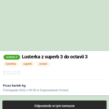
Lusterka z superb 3 do octavii 3
octavia 3
lusterka
superb
octavii
Przez
bartek-kg
5 listopada 2022 o 09:50
w
Doposażanie Octavii
Odpowiedz w tym temacie