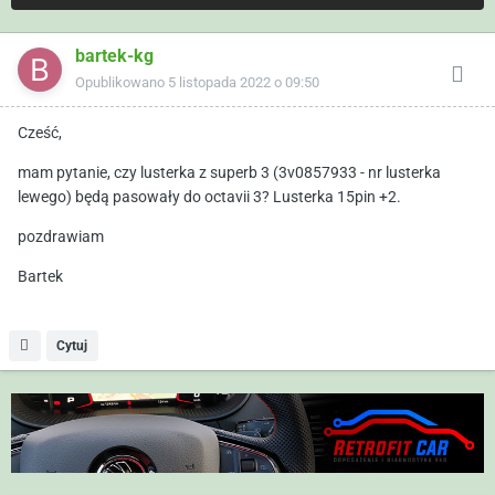
bartek-kg
Opublikowano
5 listopada 2022 o 09:50
Cześć,
mam pytanie, czy lusterka z superb 3 (3v0857933 - nr lusterka
lewego) będą pasowały do octavii 3? Lusterka 15pin +2.
pozdrawiam
Bartek
Cytuj