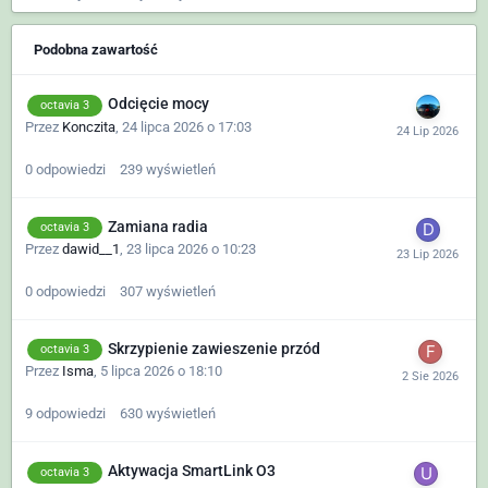
Podobna zawartość
Odcięcie mocy
octavia 3
Przez
Konczita
,
24 lipca 2026 o 17:03
0
odpowiedzi
239
wyświetleń
Zamiana radia
octavia 3
Przez
dawid__1
,
23 lipca 2026 o 10:23
0
odpowiedzi
307
wyświetleń
Skrzypienie zawieszenie przód
octavia 3
Przez
Isma
,
5 lipca 2026 o 18:10
9
odpowiedzi
630
wyświetleń
Aktywacja SmartLink O3
octavia 3