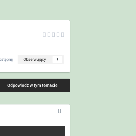
stępnij
Obserwujący
1
Odpowiedz w tym temacie