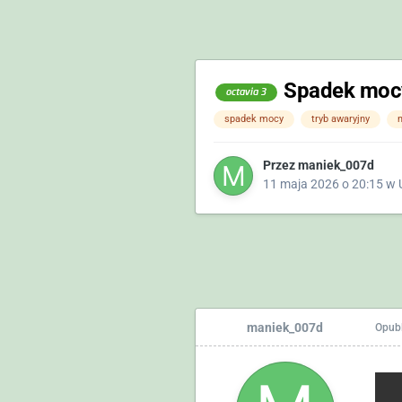
Spadek mocy
octavia 3
spadek mocy
tryb awaryjny
n
Przez
maniek_007d
11 maja 2026 o 20:15
w
maniek_007d
Opub