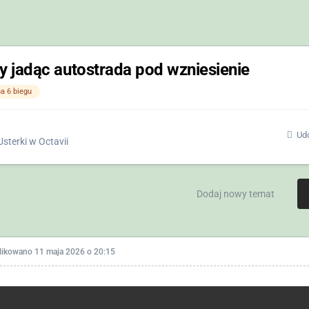
 jadąc autostrada pod wzniesienie
a 6 biegu
Udo
Usterki w Octavii
Dodaj nowy temat
likowano
11 maja 2026 o 20:15