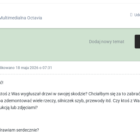
Udo
Multimedialna Octavia
Dodaj nowy temat
likowano
18 maja 2026 o 07:31
ć!
ktoś z Was wygłuszał drzwi w swojej skodzie? Chciałbym się za to zabrać,
ba zdemontować wiele rzeczy, silniczek szyb, przewody itd. Czy ktoś z Wa
ukcją lub zdjęciami?
rawiam serdecznie?