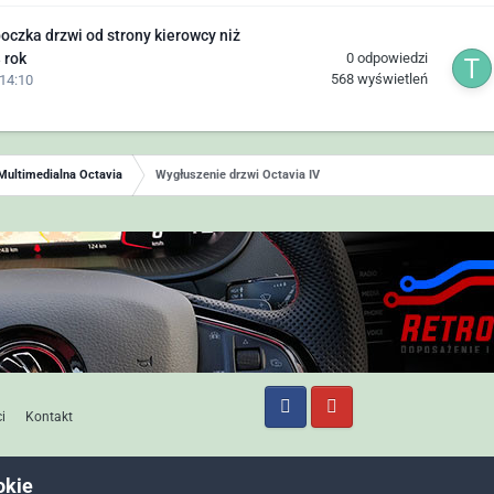
czka drzwi od strony kierowcy niż
0
odpowiedzi
 rok
568
wyświetleń
14:10
Multimedialna Octavia
Wygłuszenie drzwi Octavia IV
i
Kontakt
okie