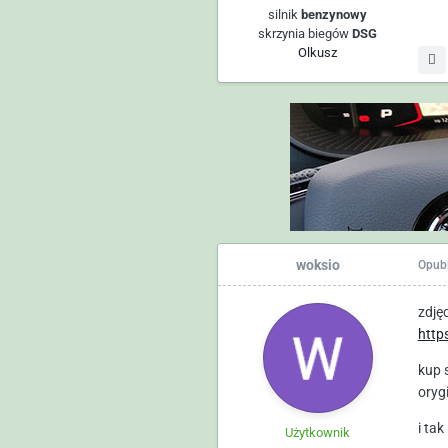
silnik
benzynowy
skrzynia biegów
DSG
Olkusz
woksio
Opub
zdję
http
kup s
oryg
i ta
Użytkownik