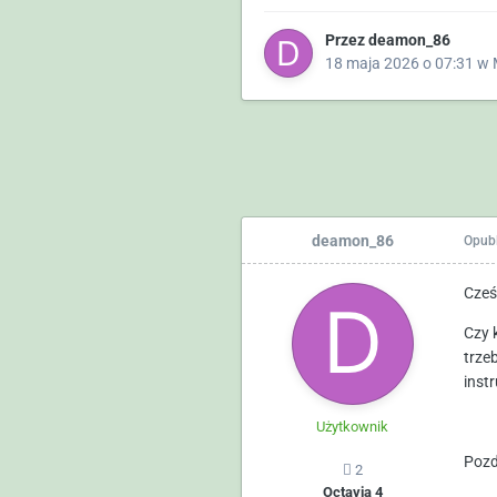
Przez
deamon_86
18 maja 2026 o 07:31
w
deamon_86
Opub
Cześ
Czy 
trze
instr
Użytkownik
Pozd
2
Octavia 4