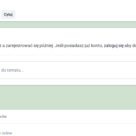
Cytuj
a zarejestrować się później. Jeśli posiadasz już konto,
zaloguj się
aby d
do tematu...
ików
 online