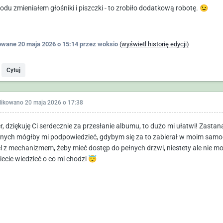
zodu zmieniałem głośniki i piszczki - to zrobiło dodatkową robotę.
😉
owane
20 maja 2026 o 15:14
przez woksio
(wyświetl historię edycji)
Cytuj
likowano
20 maja 2026 o 17:38
r, dziękuję Ci serdecznie za przesłanie albumu, to dużo mi ułatwi! Zastana
nych mógłby mi podpowiedzieć, gdybym się za to zabierał w moim sam
l z mechanizmem, żeby mieć dostęp do pełnych drzwi, niestety ale nie mog
iecie wiedzieć o co mi chodzi
😇