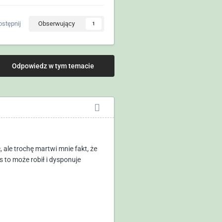
stępnij
Obserwujący
1
Odpowiedz w tym temacie
 ale trochę martwi mnie fakt, że
s to może robił i dysponuje