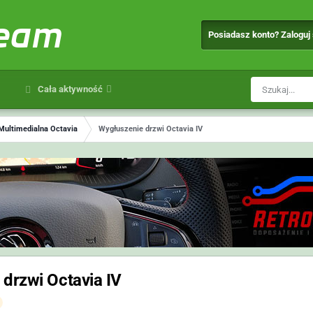
team
Posiadasz konto? Zaloguj
Cała aktywność
Multimedialna Octavia
Wygłuszenie drzwi Octavia IV
drzwi Octavia IV