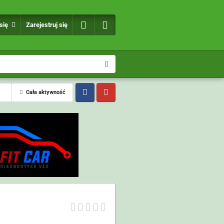
 się
Zarejestruj się
Cała aktywność