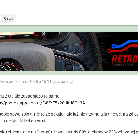
Cytuj
likowano
20 maja 2026 o 15:11
(edytowane)
cia z O3 ale zasadniczo to samo
s://photos.app.goo.gl/EAVYF5k2CJkU8Ph3A
obie nowe spinki, nie to że pękają - ale już nie trzymają jak nowe. na zdj
inalne spinki leciała woda.
k nie robiłem tego na "beton" ale wg zasady 80% efektów w 20% włożonej 