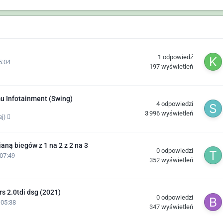
1
odpowiedź
5:04
197
wyświetleń
u Infotainment (Swing)
4
odpowiedzi
3 996
wyświetleń
ej)
aną biegów z 1 na 2 z 2 na 3
0
odpowiedzi
07:49
352
wyświetleń
s 2.0tdi dsg (2021)
0
odpowiedzi
 05:38
347
wyświetleń