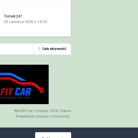
Tomek247
23 czerwca 2026 o 14:10
Cała aktywność
Retrofit Car
|
Croatia
|
GTA
|
Namo
Powered by Invision Community