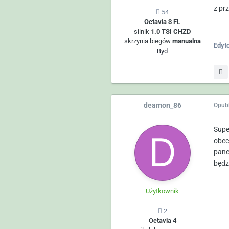
z pr
54
Octavia 3 FL
silnik
1.0 TSI CHZD
skrzynia biegów
manualna
Edyt
Byd
deamon_86
Opub
Supe
obec
pane
będz
Użytkownik
2
Octavia 4