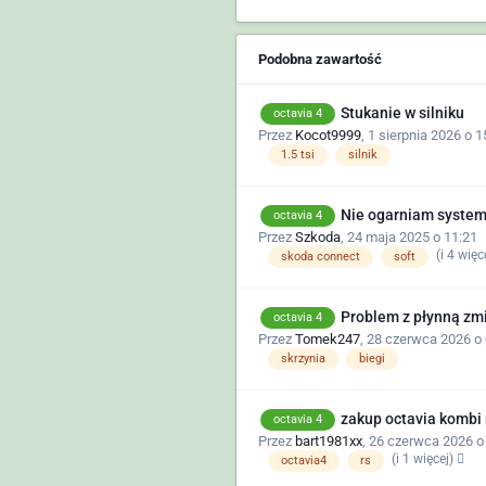
Podobna zawartość
Stukanie w silniku
octavia 4
Przez
Kocot9999
,
1 sierpnia 2026 o 1
1.5 tsi
silnik
Nie ogarniam system
octavia 4
Przez
Szkoda
,
24 maja 2025 o 11:21
(i 4 więc
skoda connect
soft
Problem z płynną zmi
octavia 4
Przez
Tomek247
,
28 czerwca 2026 o 
skrzynia
biegi
zakup octavia kombi r
octavia 4
Przez
bart1981xx
,
26 czerwca 2026 o
(i 1 więcej)
octavia4
rs