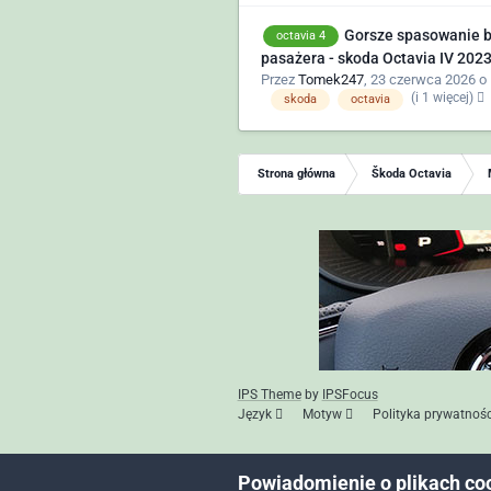
Gorsze spasowanie bo
octavia 4
pasażera - skoda Octavia IV 2023
Przez
Tomek247
,
23 czerwca 2026 o 
(i 1 więcej)
skoda
octavia
Strona główna
Škoda Octavia
IPS Theme
by
IPSFocus
Język
Motyw
Polityka prywatnośc
Powiadomienie o plikach co