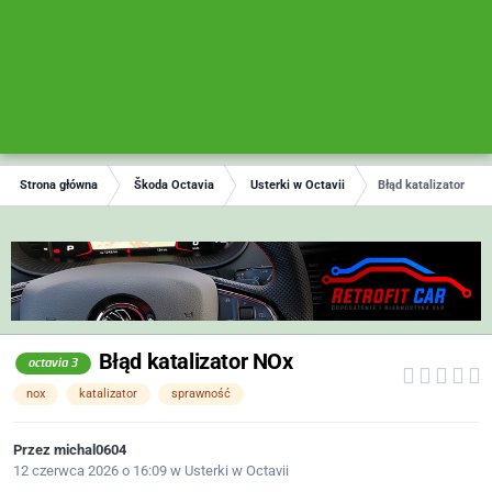
Strona główna
Škoda Octavia
Usterki w Octavii
Błąd katalizator NOx
Błąd katalizator NOx
octavia 3
nox
katalizator
sprawność
Przez
michal0604
12 czerwca 2026 o 16:09
w
Usterki w Octavii