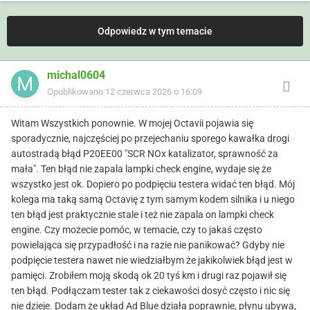
Odpowiedz w tym temacie
michal0604
Opublikowano
12 czerwca 2026 o 16:09
Witam Wszystkich ponownie. W mojej Octavii pojawia się
sporadycznie, najczęściej po przejechaniu sporego kawałka drogi
autostradą błąd P20EE00 "SCR NOx katalizator, sprawność za
mała". Ten błąd nie zapala lampki check engine, wydaje się że
wszystko jest ok. Dopiero po podpięciu testera widać ten błąd. Mój
kolega ma taką samą Octavię z tym samym kodem silnika i u niego
ten błąd jest praktycznie stale i też nie zapala on lampki check
engine. Czy możecie pomóc, w temacie, czy to jakaś często
powielająca się przypadłość i na razie nie panikować? Gdyby nie
podpięcie testera nawet nie wiedziałbym że jakikolwiek błąd jest w
pamięci. Zrobiłem moją skodą ok 20 tyś km i drugi raz pojawił się
ten błąd. Podłączam tester tak z ciekawości dosyć często i nic się
nie dzieje. Dodam że układ Ad Blue działa poprawnie, płynu ubywa,