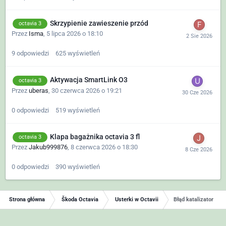
Skrzypienie zawieszenie przód
octavia 3
Przez
Isma
,
5 lipca 2026 o 18:10
9
odpowiedzi
625
wyświetleń
Aktywacja SmartLink O3
octavia 3
Przez
uberas
,
30 czerwca 2026 o 19:21
0
odpowiedzi
519
wyświetleń
Klapa bagażnika octavia 3 fl
octavia 3
Przez
Jakub999876
,
8 czerwca 2026 o 18:30
0
odpowiedzi
390
wyświetleń
Strona główna
Škoda Octavia
Usterki w Octavii
Błąd katalizator NOx