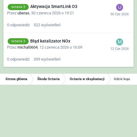
Aktywacja SmartLink O3
octavia 3
Przez
uberas
,
30 czerwca 2026 o 19:21
0
odpowiedzi
522
wyświetleń
Błąd katalizator NOx
octavia 3
Przez
michal0604
,
12 czerwca 2026 o 16:09
0
odpowiedzi
339
wyświetleń
Strona główna
Škoda Octavia
Octavia w eksploatacji
Gdzie kupujeci