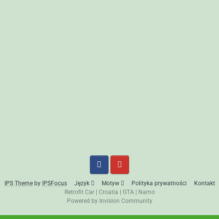
IPS Theme
by
IPSFocus
Język
Motyw
Polityka prywatności
Kontakt
Retrofit Car
|
Croatia
|
GTA
|
Namo
Powered by Invision Community