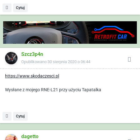
Cytuj
Szcz3p4n
Opublikowano
30 sierpnia 2020 o 06:44
https://www.skodaczesci.pl
Wysłane z mojego RNE-L21 przy użyciu Tapatalka
Cytuj
dagetto