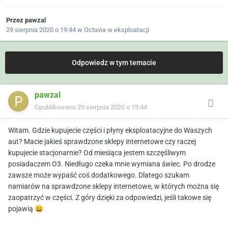
Przez
pawzal
29 sierpnia 2020 o 19:44
w
Octavia w eksploatacji
Odpowiedz w tym temacie
pawzal
Opublikowano
29 sierpnia 2020 o 19:44
Witam. Gdzie kupujecie części i płyny eksploatacyjne do Waszych
aut? Macie jakieś sprawdzone sklepy internetowe czy raczej
kupujecie stacjonarnie? Od miesiąca jestem szczęśliwym
posiadaczem O3. Niedługo czeka mnie wymiana świec. Po drodze
zawsze może wypaść coś dodatkowego. Dlatego szukam
namiarów na sprawdzone sklepy internetowe, w których można się
zaopatrzyć w części. Z góry dzięki za odpowiedzi, jeśli takowe się
pojawią
😄