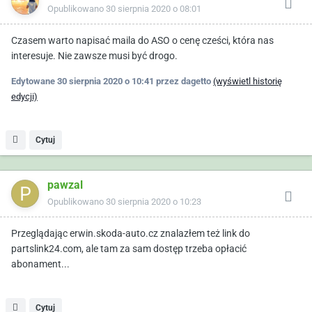
Opublikowano
30 sierpnia 2020 o 08:01
Czasem warto napisać maila do ASO o cenę cześci, która nas
interesuje. Nie zawsze musi być drogo.
Edytowane
30 sierpnia 2020 o 10:41
przez dagetto
(wyświetl historię
edycji)
Cytuj
pawzal
Opublikowano
30 sierpnia 2020 o 10:23
Przeglądając erwin.skoda-auto.cz znalazłem też link do
partslink24.com, ale tam za sam dostęp trzeba opłacić
abonament...
Cytuj