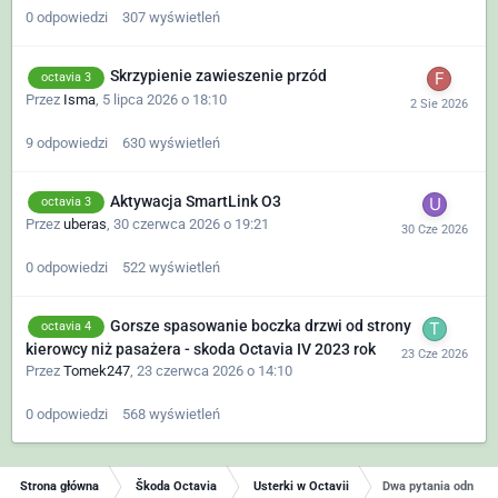
0
odpowiedzi
307
wyświetleń
Skrzypienie zawieszenie przód
octavia 3
Przez
Isma
,
5 lipca 2026 o 18:10
9
odpowiedzi
630
wyświetleń
Aktywacja SmartLink O3
octavia 3
Przez
uberas
,
30 czerwca 2026 o 19:21
0
odpowiedzi
522
wyświetleń
Gorsze spasowanie boczka drzwi od strony
octavia 4
kierowcy niż pasażera - skoda Octavia IV 2023 rok
Przez
Tomek247
,
23 czerwca 2026 o 14:10
0
odpowiedzi
568
wyświetleń
Strona główna
Škoda Octavia
Usterki w Octavii
Dwa pytania odnośnie