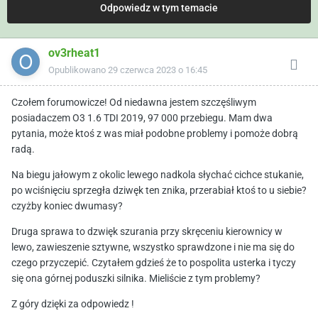
Odpowiedz w tym temacie
ov3rheat1
Opublikowano
29 czerwca 2023 o 16:45
Czołem forumowicze! Od niedawna jestem szczęśliwym
posiadaczem O3 1.6 TDI 2019, 97 000 przebiegu. Mam dwa
pytania, może ktoś z was miał podobne problemy i pomoże dobrą
radą.
Na biegu jałowym z okolic lewego nadkola słychać cichce stukanie,
po wciśnięciu sprzegła dziwęk ten znika, przerabiał ktoś to u siebie?
czyżby koniec dwumasy?
Druga sprawa to dzwięk szurania przy skręceniu kierownicy w
lewo, zawieszenie sztywne, wszystko sprawdzone i nie ma się do
czego przyczepić. Czytałem gdzieś że to pospolita usterka i tyczy
się ona górnej poduszki silnika. Mieliście z tym problemy?
Z góry dzięki za odpowiedz !