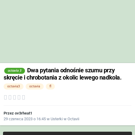
Dwa pytania odnośnie szumu przy
octavia 3
skręcie i chrobotania z okolic lewego nadkola.
octavia3
octavia
fl
Przez
ov3rheat1
29 czerwca 2023 o 16:45
w
Usterki w Octavii