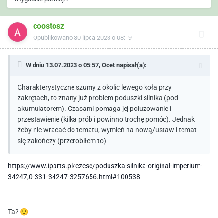
coostosz
Opublikowano
30 lipca 2023 o 08:19
W dniu 13.07.2023 o 05:57,
Ocet
napisał(a):
Charakterystyczne szumy z okolic lewego koła przy
zakrętach, to znany już problem poduszki silnika (pod
akumulatorem). Czasami pomaga jej poluzowanie i
przestawienie (kilka prób i powinno trochę pomóc). Jednak
żeby nie wracać do tematu, wymień na nową/ustaw i temat
się zakończy (przerobiłem to)
https://www.iparts.pl/czesc/poduszka-silnika-original-imperium-
34247,0-331-34247-3257656.html#100538
Ta?
🙂