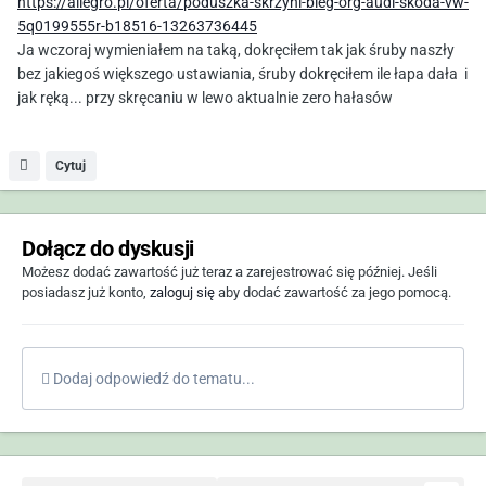
https://allegro.pl/oferta/poduszka-skrzyni-bieg-org-audi-skoda-vw-
5q0199555r-b18516-13263736445
Ja wczoraj wymieniałem na taką, dokręciłem tak jak śruby naszły
bez jakiegoś większego ustawiania, śruby dokręciłem ile łapa dała i
jak ręką... przy skręcaniu w lewo aktualnie zero hałasów
Cytuj
Dołącz do dyskusji
Możesz dodać zawartość już teraz a zarejestrować się później. Jeśli
posiadasz już konto,
zaloguj się
aby dodać zawartość za jego pomocą.
Dodaj odpowiedź do tematu...