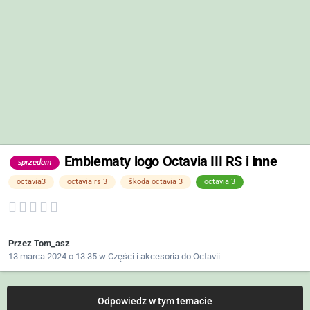
Emblematy logo Octavia III RS i inne
sprzedam
octavia3
octavia rs 3
škoda octavia 3
octavia 3
Przez
Tom_asz
13 marca 2024 o 13:35
w
Części i akcesoria do Octavii
Odpowiedz w tym temacie