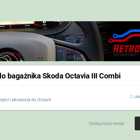
 do bagażnika Skoda Octavia III Combi
Udo
ęści i akcesoria do Octavii
Dodaj nowy temat