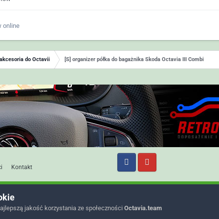
 online
 akcesoria do Octavii
[S] organizer półka do bagażnika Skoda Octavia III Combi
i
Kontakt
okie
ajlepszą jakość korzystania ze społeczności
Octavia.team