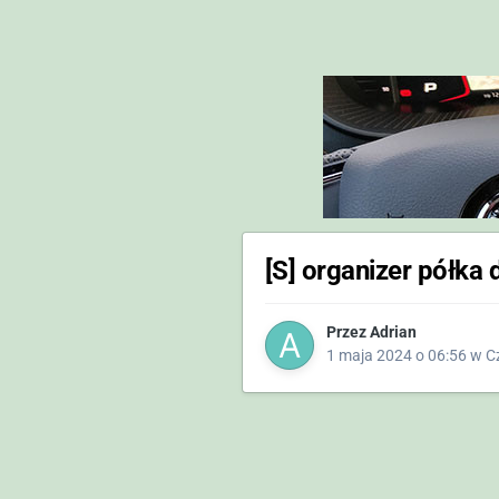
[S] organizer półka
Przez
Adrian
1 maja 2024 o 06:56
w
Cz