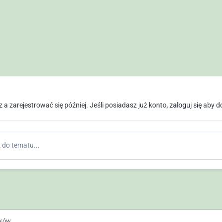
a zarejestrować się później. Jeśli posiadasz już konto,
zaloguj się
aby d
do tematu...
ików