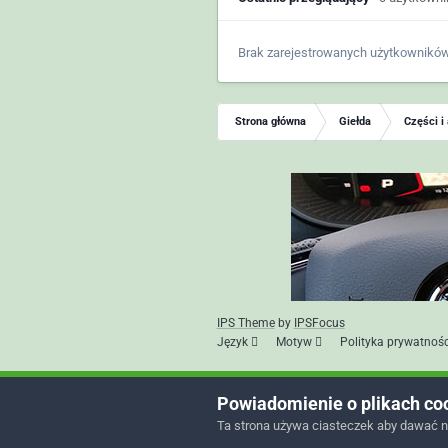
Brak zarejestrowanych użytkowników
Strona główna
Giełda
Części i
IPS Theme
by
IPSFocus
Język
Motyw
Polityka prywatnośc
Powiadomienie o plikach co
Ta strona używa ciasteczek aby dawać n