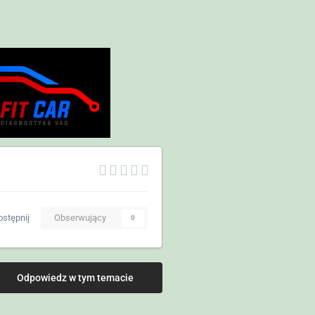
stępnij
Obserwujący
0
Odpowiedz w tym temacie