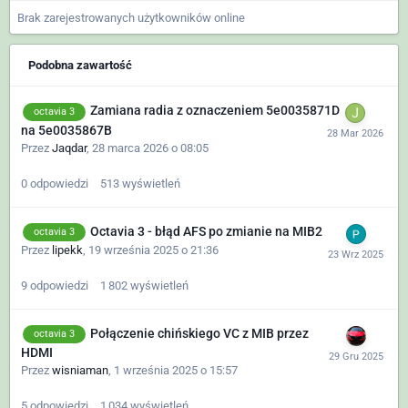
Brak zarejestrowanych użytkowników online
Podobna zawartość
Zamiana radia z oznaczeniem 5e0035871D
octavia 3
na 5e0035867B
Przez
Jaqdar
,
28 marca 2026 o 08:05
0
odpowiedzi
513
wyświetleń
Octavia 3 - błąd AFS po zmianie na MIB2
octavia 3
Przez
lipekk
,
19 września 2025 o 21:36
9
odpowiedzi
1 802
wyświetleń
Połączenie chińskiego VC z MIB przez
octavia 3
HDMI
Przez
wisniaman
,
1 września 2025 o 15:57
5
odpowiedzi
1 034
wyświetleń