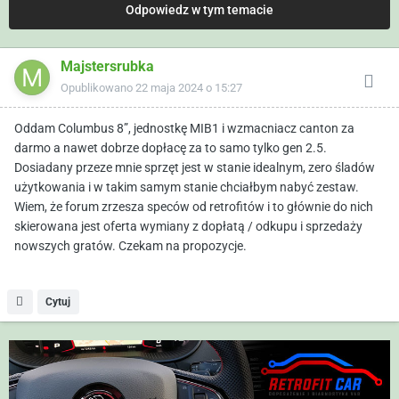
Odpowiedz w tym temacie
Majstersrubka
Opublikowano
22 maja 2024 o 15:27
Oddam Columbus 8”, jednostkę MIB1 i wzmacniacz canton za
darmo a nawet dobrze dopłacę za to samo tylko gen 2.5.
Dosiadany przeze mnie sprzęt jest w stanie idealnym, zero śladów
użytkowania i w takim samym stanie chciałbym nabyć zestaw.
Wiem, że forum zrzesza speców od retrofitów i to głównie do nich
skierowana jest oferta wymiany z dopłatą / odkupu i sprzedaży
nowszych gratów. Czekam na propozycje.
Cytuj