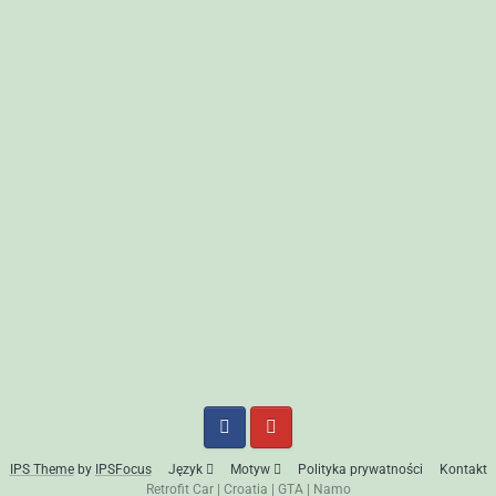
IPS Theme
by
IPSFocus
Język
Motyw
Polityka prywatności
Kontakt
Retrofit Car
|
Croatia
|
GTA
|
Namo