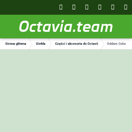
Octavia.team
Strona główna
Giełda
Części i akcesoria do Octavii
Oddam Columbus