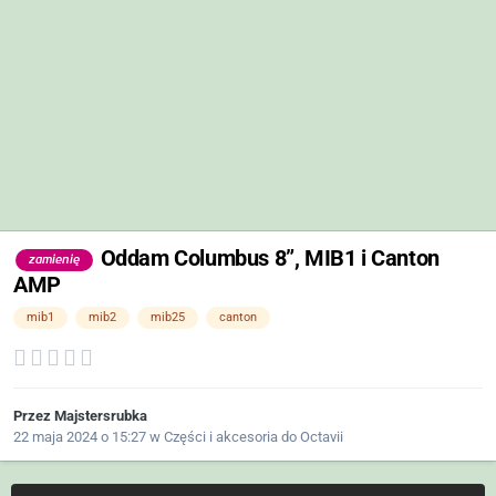
Oddam Columbus 8”, MIB1 i Canton
zamienię
AMP
mib1
mib2
mib25
canton
Przez
Majstersrubka
22 maja 2024 o 15:27
w
Części i akcesoria do Octavii