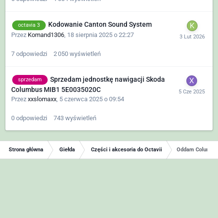
Kodowanie Canton Sound System
octavia 3
Przez
Komand1306
,
18 sierpnia 2025 o 22:27
7
odpowiedzi
2 050
wyświetleń
Sprzedam jednostkę nawigacji Skoda
sprzedam
Columbus MIB1 5E0035020C
Przez
xxslomaxx
,
5 czerwca 2025 o 09:54
0
odpowiedzi
743
wyświetleń
Strona główna
Giełda
Części i akcesoria do Octavii
Oddam Columbus