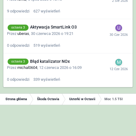
9
odpowiedzi
627
wyświetleń
Aktywacja SmartLink O3
octavia 3
Przez
uberas
,
30 czerwca 2026 o 19:21
0
odpowiedzi
519
wyświetleń
Błąd katalizator NOx
octavia 3
Przez
michal0604
,
12 czerwca 2026 o 16:09
0
odpowiedzi
339
wyświetleń
Strona główna
Škoda Octavia
Usterki w Octavii
Moc 1.5 TSI