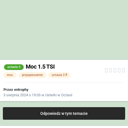
Moc 1.5 TSI
octavia 3
moc
przyspieszenie
octavia 3 fl
Przez
entrophy
3 sierpnia 2024 o 19:03
w
Usterki w Octavii
Odpowiedz w tym temacie