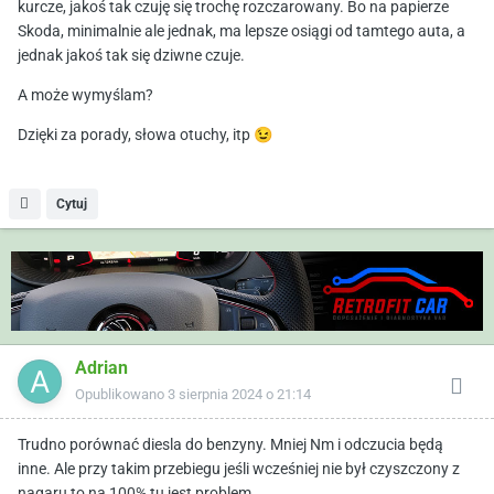
kurcze, jakoś tak czuję się trochę rozczarowany. Bo na papierze
Skoda, minimalnie ale jednak, ma lepsze osiągi od tamtego auta, a
jednak jakoś tak się dziwne czuje.
A może wymyślam?
Dzięki za porady, słowa otuchy, itp
😉
Cytuj
Adrian
Opublikowano
3 sierpnia 2024 o 21:14
Trudno porównać diesla do benzyny. Mniej Nm i odczucia będą
inne. Ale przy takim przebiegu jeśli wcześniej nie był czyszczony z
nagaru to na 100% tu jest problem.