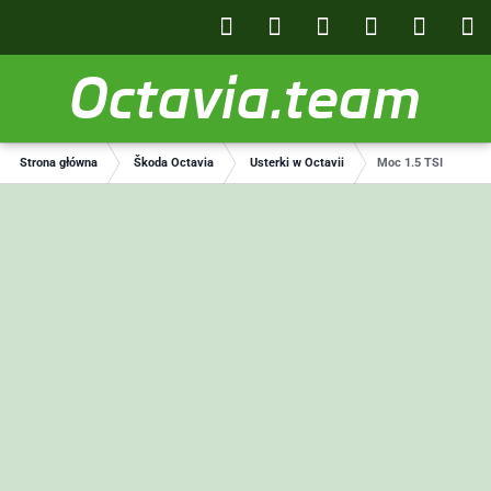
Octavia.team
Strona główna
Škoda Octavia
Usterki w Octavii
Moc 1.5 TSI