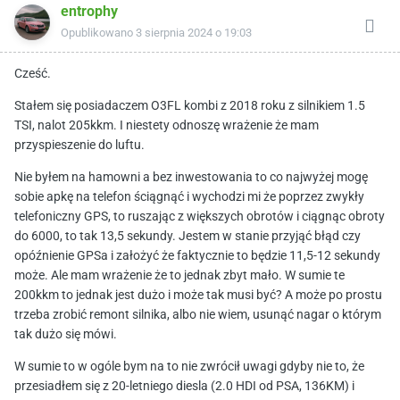
entrophy
Opublikowano
3 sierpnia 2024 o 19:03
Cześć.
Stałem się posiadaczem O3FL kombi z 2018 roku z silnikiem 1.5
TSI, nalot 205kkm. I niestety odnoszę wrażenie że mam
przyspieszenie do luftu.
Nie byłem na hamowni a bez inwestowania to co najwyżej mogę
sobie apkę na telefon ściągnąć i wychodzi mi że poprzez zwykły
telefoniczny GPS, to ruszając z większych obrotów i ciągnąc obroty
do 6000, to tak 13,5 sekundy. Jestem w stanie przyjąć błąd czy
opóźnienie GPSa i założyć że faktycznie to będzie 11,5-12 sekundy
może. Ale mam wrażenie że to jednak zbyt mało. W sumie te
200kkm to jednak jest dużo i może tak musi być? A może po prostu
trzeba zrobić remont silnika, albo nie wiem, usunąć nagar o którym
tak dużo się mówi.
W sumie to w ogóle bym na to nie zwrócił uwagi gdyby nie to, że
przesiadłem się z 20-letniego diesla (2.0 HDI od PSA, 136KM) i