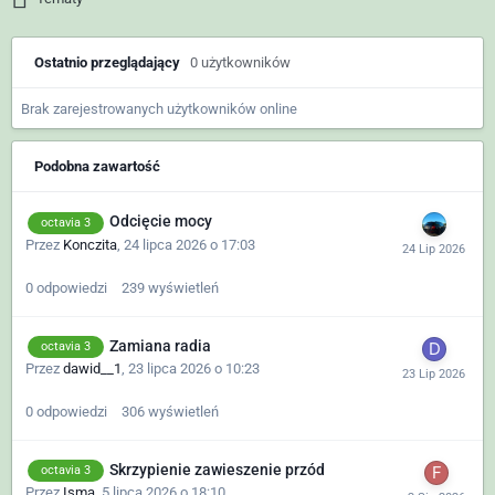
Ostatnio przeglądający
0 użytkowników
Brak zarejestrowanych użytkowników online
Podobna zawartość
Odcięcie mocy
octavia 3
Przez
Konczita
,
24 lipca 2026 o 17:03
0
odpowiedzi
239
wyświetleń
Zamiana radia
octavia 3
Przez
dawid__1
,
23 lipca 2026 o 10:23
0
odpowiedzi
306
wyświetleń
Skrzypienie zawieszenie przód
octavia 3
Przez
Isma
,
5 lipca 2026 o 18:10