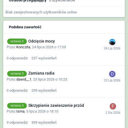
Ostatnio przeglądający
0 użytkowników
Brak zarejestrowanych użytkowników online
Podobna zawartość
Odcięcie mocy
octavia 3
Przez
Konczita
,
24 lipca 2026 o 17:03
0
odpowiedzi
237
wyświetleń
Zamiana radia
octavia 3
Przez
dawid__1
,
23 lipca 2026 o 10:23
0
odpowiedzi
295
wyświetleń
Skrzypienie zawieszenie przód
octavia 3
Przez
Isma
,
5 lipca 2026 o 18:10
9
odpowiedzi
599
wyświetleń