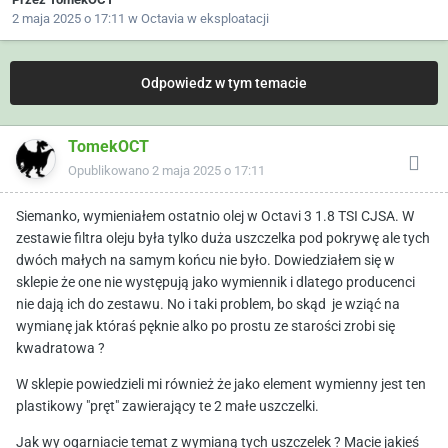
2 maja 2025 o 17:11
w
Octavia w eksploatacji
Odpowiedz w tym temacie
TomekOCT
Opublikowano
2 maja 2025 o 17:11
Siemanko, wymieniałem ostatnio olej w Octavi 3 1.8 TSI CJSA. W
zestawie filtra oleju była tylko duża uszczelka pod pokrywę ale tych
dwóch małych na samym końcu nie było. Dowiedziałem się w
sklepie że one nie występują jako wymiennik i dlatego producenci
nie dają ich do zestawu. No i taki problem, bo skąd je wziąć na
wymianę jak któraś pęknie alko po prostu ze starości zrobi się
kwadratowa ?
W sklepie powiedzieli mi również że jako element wymienny jest ten
plastikowy "pręt" zawierający te 2 małe uszczelki.
Jak wy ogarniacie temat z wymianą tych uszczelek ? Macie jakieś