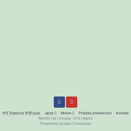
IPS Theme
by
IPSFocus
Język
Motyw
Polityka prywatności
Kontakt
Retrofit Car
|
Croatia
|
GTA
|
Namo
Powered by Invision Community