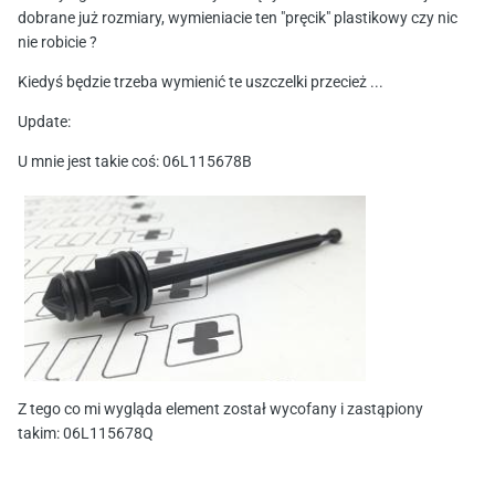
dobrane już rozmiary, wymieniacie ten "pręcik" plastikowy czy nic
nie robicie ?
Kiedyś będzie trzeba wymienić te uszczelki przecież ...
Update:
U mnie jest takie coś: 06L115678B
Z tego co mi wygląda element został wycofany i zastąpiony
takim: 06L115678Q