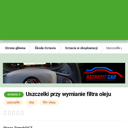
Strona główna
Škoda Octavia
Octavia w eksploatacji
Uszczelki przy 
Uszczelki przy wymianie filtra oleju
octavia 3
uszczelki
olej
filtr oleju
Przez
TomekOCT