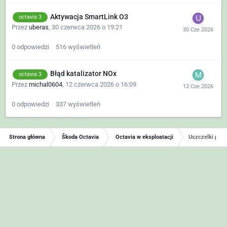
Aktywacja SmartLink O3
octavia 3
Przez
uberas
,
30 czerwca 2026 o 19:21
0
odpowiedzi
516
wyświetleń
Błąd katalizator NOx
octavia 3
Przez
michal0604
,
12 czerwca 2026 o 16:09
0
odpowiedzi
337
wyświetleń
Strona główna
Škoda Octavia
Octavia w eksploatacji
Uszczelki przy 