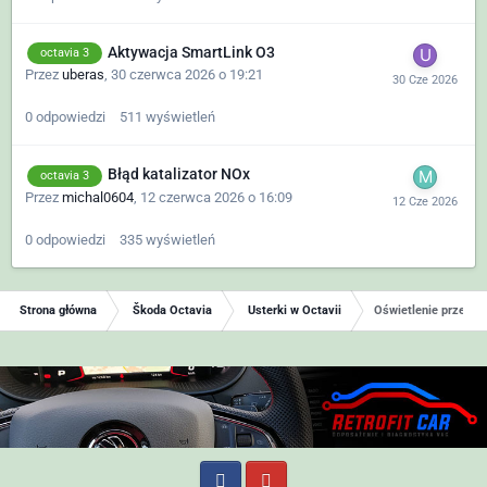
Aktywacja SmartLink O3
octavia 3
Przez
uberas
,
30 czerwca 2026 o 19:21
0
odpowiedzi
511
wyświetleń
Błąd katalizator NOx
octavia 3
Przez
michal0604
,
12 czerwca 2026 o 16:09
0
odpowiedzi
335
wyświetleń
Strona główna
Škoda Octavia
Usterki w Octavii
Oświetlenie przednie