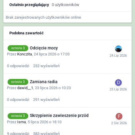
Ostatnio przeglądający
0 użytkowników
Brak zarejestrowanych użytkowników online
Podobna zawartość
Odcięcie mocy
octavia 3
Przez
Konczita
,
24 lipca 2026 o 17:03
0
odpowiedzi
232
wyświetleń
Zamiana radia
octavia 3
Przez
dawid__1
,
23 lipca 2026 o 10:23
0
odpowiedzi
291
wyświetleń
Skrzypienie zawieszenie przód
octavia 3
Przez
Isma
,
5 lipca 2026 o 18:10
9
odpowiedzi
583
wyświetleń