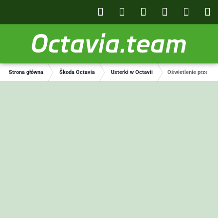
Octavia.team
Strona główna
Škoda Octavia
Usterki w Octavii
Oświetlenie przednie