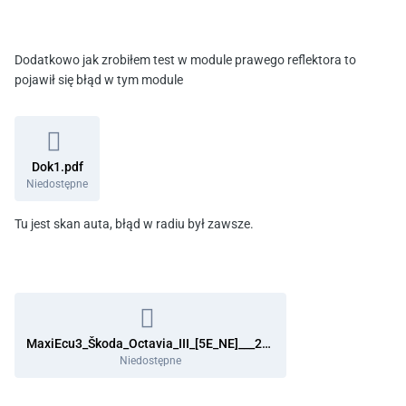
Dodatkowo jak zrobiłem test w module prawego reflektora to
pojawił się błąd w tym module
Dok1.pdf
Niedostępne
Tu jest skan auta, błąd w radiu był zawsze.
MaxiEcu3_Škoda_Octavia_III_[5E_NE]___2025_09_19__21_20_08 skan.pdf
Niedostępne