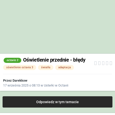
Oświetlenie przednie - błędy
octavia 3
oświetlenie octavia 3
światła
adaptacja
Przez
Darekkow
17 września 2025 o 08:13
w
Usterki w Octavii
Odpowiedz w tym temacie