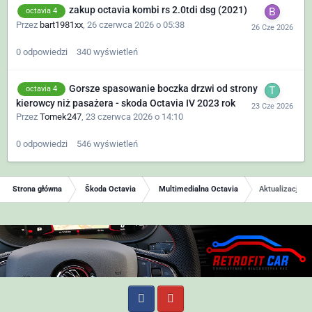
zakup octavia kombi rs 2.0tdi dsg (2021)
octavia 4
Przez
bart1981xx
,
26 czerwca 2026 o 05:38
0
odpowiedzi
340
wyświetleń
Gorsze spasowanie boczka drzwi od strony
octavia 4
kierowcy niż pasażera - skoda Octavia IV 2023 rok
Przez
Tomek247
,
23 czerwca 2026 o 14:10
0
odpowiedzi
546
wyświetleń
Strona główna
Škoda Octavia
Multimedialna Octavia
Aktualizacja o