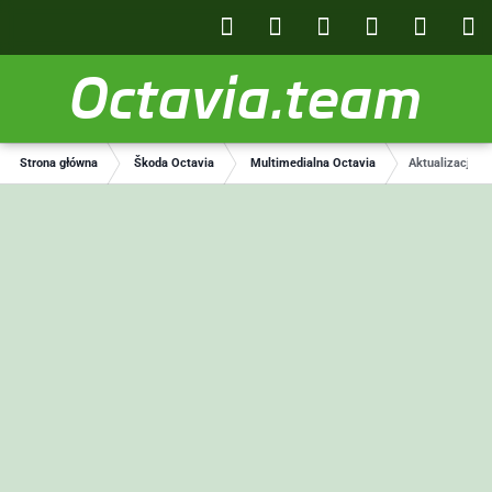
Octavia.team
Strona główna
Škoda Octavia
Multimedialna Octavia
Aktualizacja o