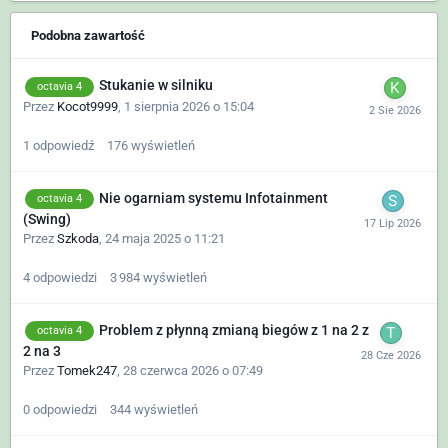
Podobna zawartość
Stukanie w silniku
octavia 4
Przez
Kocot9999
,
1 sierpnia 2026 o 15:04
1
odpowiedź
176
wyświetleń
Nie ogarniam systemu Infotainment
octavia 4
(Swing)
Przez
Szkoda
,
24 maja 2025 o 11:21
4
odpowiedzi
3 984
wyświetleń
Problem z płynną zmianą biegów z 1 na 2 z
octavia 4
2 na 3
Przez
Tomek247
,
28 czerwca 2026 o 07:49
0
odpowiedzi
344
wyświetleń