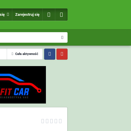
 się
Zarejestruj się
Cała aktywność