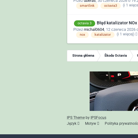
Przez
uberas
,
30 czerwca 2026 o 19:
(i 1 więc
smartlink
octavia3
Błąd katalizator NOx
octavia 3
Przez
michal0604
,
12 czerwca 2026 o
(i 1 więcej)
nox
katalizator
Strona główna
Škoda Octavia
IPS Theme
by
IPSFocus
Język
Motyw
Polityka prywatnośc