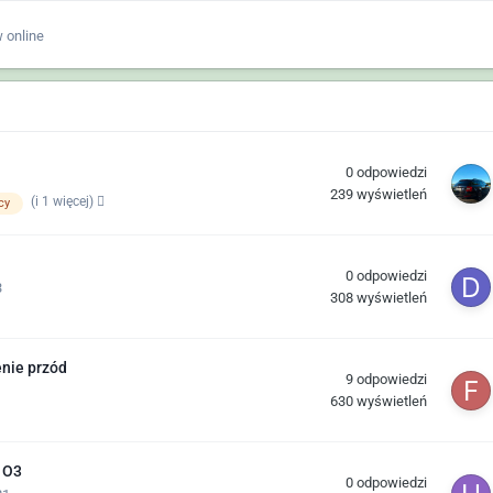
 online
0
odpowiedzi
239
wyświetleń
(i 1 więcej)
cy
0
odpowiedzi
3
308
wyświetleń
enie przód
9
odpowiedzi
630
wyświetleń
 O3
0
odpowiedzi