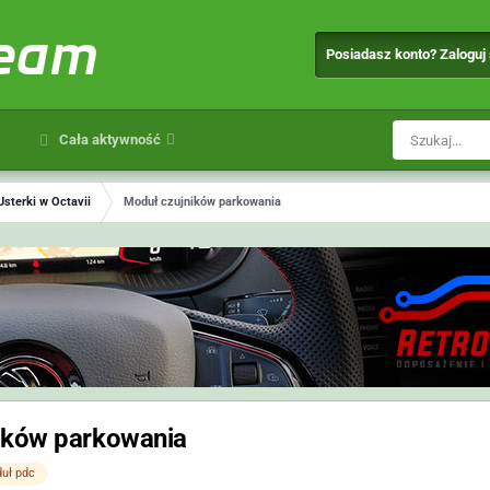
team
Posiadasz konto? Zaloguj
Cała aktywność
Usterki w Octavii
Moduł czujników parkowania
ików parkowania
uł pdc