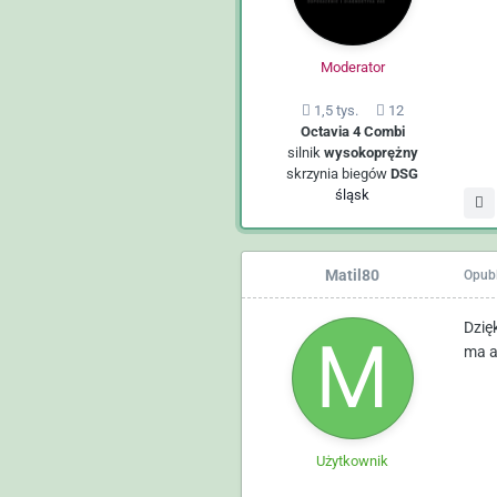
Moderator
1,5 tys.
12
Octavia 4 Combi
silnik
wysokoprężny
skrzynia biegów
DSG
śląsk
Matil80
Opub
Dzię
ma a
Użytkownik