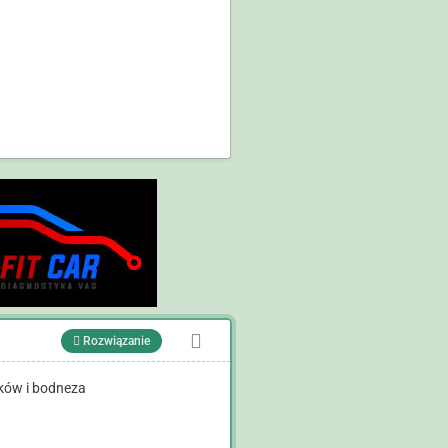
Rozwiązanie
ików i bodneza