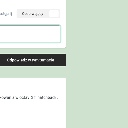
stępnij
Obserwujący
1
Odpowiedz w tym temacie
kowania w octavi 3 fl hatchback .