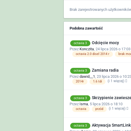
Brak zarejestrowanych użytkowników
Podobna zawartość
Odcięcie mocy
octavia 3
Przez
Konczita
,
24 lipca 2026 o 17:03
octavia 2.0 disel 2014 r
brak mo
Zamiana radia
octavia 3
Przez
dawid__1
,
23 lipca 2026 o 10:2
(i 1 więcej)
2014r
1.6 tdi
Skrzypienie zawiesz
octavia 3
Przez
Isma
,
5 lipca 2026 o 18:10
(i 1 więcej)
octavia
przód
Aktywacja SmartLink
octavia 3