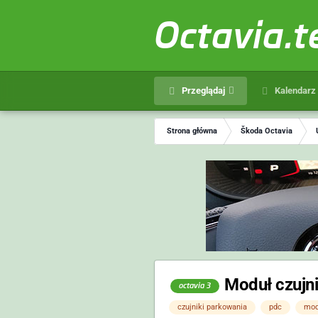
Octavia.
Przeglądaj
Kalendarz
Strona główna
Škoda Octavia
Moduł czujn
octavia 3
czujniki parkowania
pdc
mod