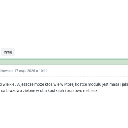
Cytuj
likowano
17 maja 2026 o 10:11
ki wielkie . A jeszcze może ktoś wie w której kostce modułu jest masa i j
 sa brazowo zielone w obu kostkach i brazowo niebieski