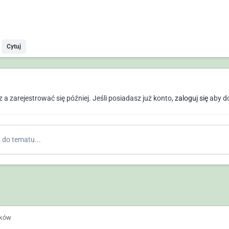
Cytuj
a zarejestrować się później. Jeśli posiadasz już konto,
zaloguj się
aby d
do tematu...
ików