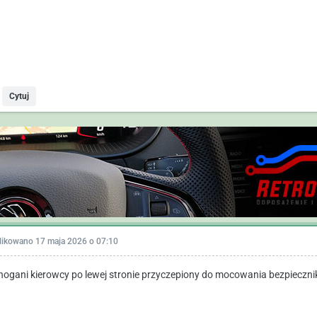
Cytuj
likowano
17 maja 2026 o 07:10
nogani kierowcy po lewej stronie przyczepiony do mocowania bezpieczn