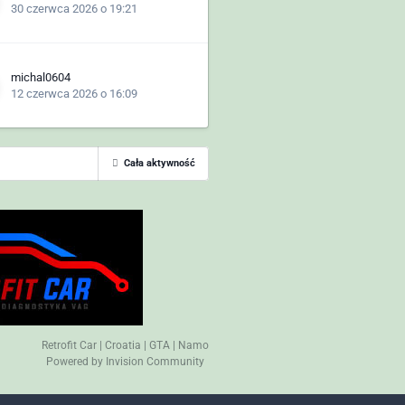
30 czerwca 2026 o 19:21
michal0604
12 czerwca 2026 o 16:09
Cała aktywność
Retrofit Car
|
Croatia
|
GTA
|
Namo
Powered by Invision Community