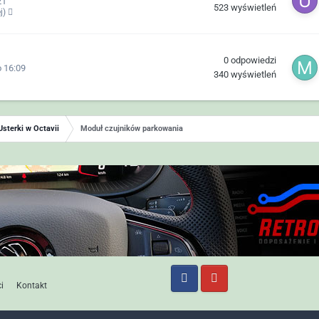
21
523
wyświetleń
ej)
0
odpowiedzi
 16:09
340
wyświetleń
Usterki w Octavii
Moduł czujników parkowania
i
Kontakt