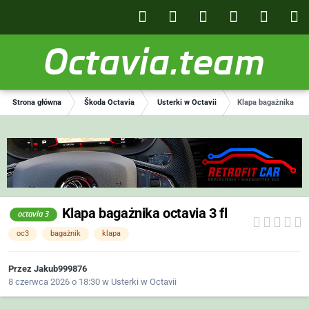
Octavia.team
Strona główna
Škoda Octavia
Usterki w Octavii
Klapa bagażnika octa
Klapa bagażnika octavia 3 fl
octavia 3
oc3
bagażnik
klapa
Przez
Jakub999876
8 czerwca 2026 o 18:30
w
Usterki w Octavii