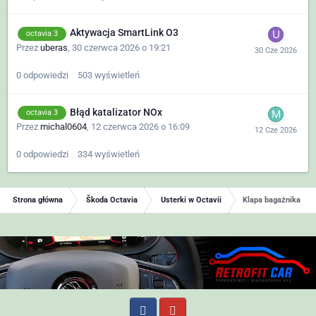
Aktywacja SmartLink O3
octavia 3
Przez
uberas
,
30 czerwca 2026 o 19:21
0
odpowiedzi
503
wyświetleń
Błąd katalizator NOx
octavia 3
Przez
michal0604
,
12 czerwca 2026 o 16:09
0
odpowiedzi
334
wyświetleń
Strona główna
Škoda Octavia
Usterki w Octavii
Klapa bagażnika octa