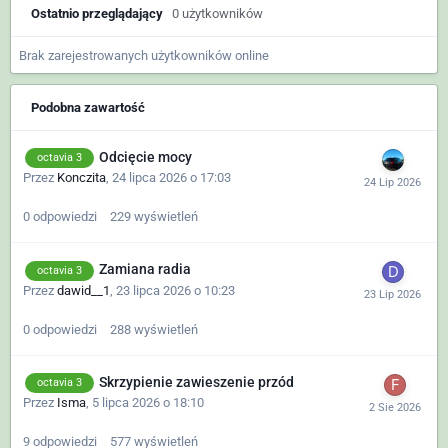
Ostatnio przeglądający
0 użytkowników
Brak zarejestrowanych użytkowników online
Podobna zawartość
Odcięcie mocy
octavia 3
Przez
Konczita
,
24 lipca 2026 o 17:03
0
odpowiedzi
229
wyświetleń
Zamiana radia
octavia 3
Przez
dawid__1
,
23 lipca 2026 o 10:23
0
odpowiedzi
288
wyświetleń
Skrzypienie zawieszenie przód
octavia 3
Przez
Isma
,
5 lipca 2026 o 18:10
9
odpowiedzi
577
wyświetleń