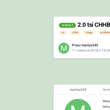
2.0 tsi CHHB
octavia 3
tsi
chhb
stage
problem
Przez
marius245
11 czerwca 2018 o 14:24
marius245
Opub
Wita
temu