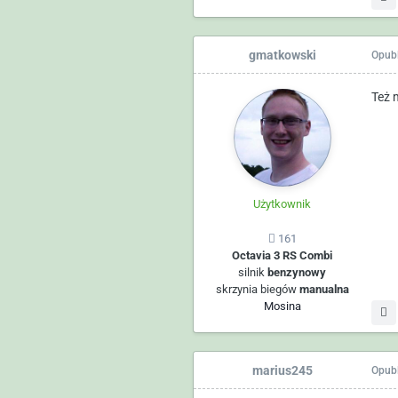
gmatkowski
Opub
Też m
Użytkownik
161
Octavia 3 RS Combi
silnik
benzynowy
skrzynia biegów
manualna
Mosina
marius245
Opub