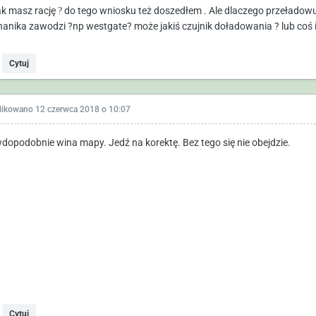
ak masz rację
?
do tego wniosku też doszedłem . Ale dlaczego przeładowu
anika zawodzi ?np westgate? może jakiś czujnik doładowania ? lub coś
Cytuj
likowano
12 czerwca 2018 o 10:07
dopodobnie wina mapy. Jedź na korektę. Bez tego się nie obejdzie.
Cytuj