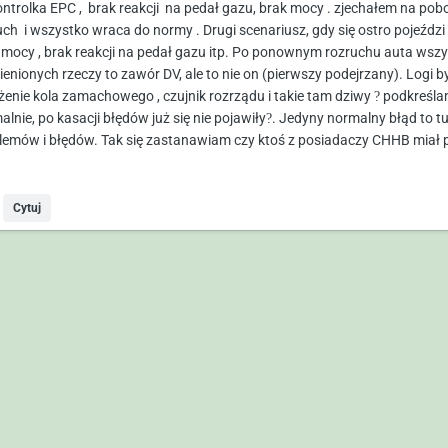
kontrolka EPC , brak reakcji na pedał gazu, brak mocy . zjechałem na pob
uch i wszystko wraca do normy . Drugi scenariusz, gdy się ostro pojeźdz
 mocy , brak reakcji na pedał gazu itp. Po ponownym rozruchu auta wsz
enionych rzeczy to zawór DV, ale to nie on (pierwszy podejrzany). Logi by
żenie kola zamachowego , czujnik rozrządu i takie tam dziwy
?
podkreślam
lnie, po kasacji błędów już się nie pojawiły
?
. Jedyny normalny błąd to tu
lemów i błędów. Tak się zastanawiam czy ktoś z posiadaczy CHHB miał 
Cytuj