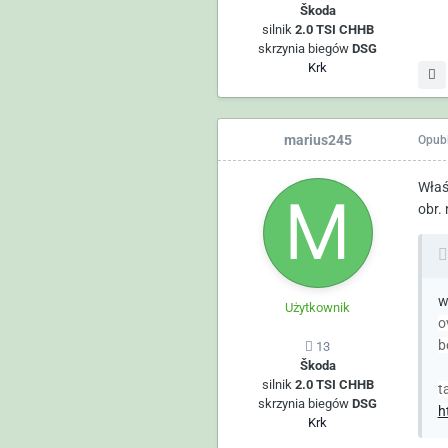
Škoda
silnik
2.0 TSI CHHB
skrzynia biegów
DSG
Krk
marius245
Opub
Właś
obr.
w
Użytkownik
o
b
13
Škoda
silnik
2.0 TSI CHHB
t
skrzynia biegów
DSG
h
Krk