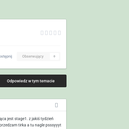
stępnij
Obserwujący
0
Odpowiedz w tym temacie
a jest stage1. z jakiś tydzień
przedzam tirka a tu nagle psssyyyt