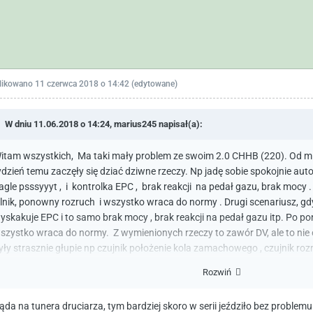
likowano
11 czerwca 2018 o 14:42
(edytowane)
W dniu 11.06.2018 o 14:24,
marius245
napisał(a):
itam wszystkich, Ma taki mały problem ze swoim 2.0 CHHB (220). Od mies
ydzień temu zaczęły się dziać dziwne rzeczy. Np jadę sobie spokojnie aut
agle psssyyyt , i kontrolka EPC , brak reakcji na pedał gazu, brak mocy
ilnik, ponowny rozruch i wszystko wraca do normy . Drugi scenariusz, gdy
yskakuje EPC i to samo brak mocy , brak reakcji na pedał gazu itp. Po 
szystko wraca do normy. Z wymienionych rzeczy to zawór DV, ale to nie 
yły strasznie głupie np czujnik położenie kola zamachowego , czujnik roz
odkreślam iż auto z tymi błędami jeździło normalnie, po kasacji błędów już
Rozwiń
ormalny błąd to turbo overspeed. Na serii brak problemów i błędów. Tak 
osiadaczy CHHB miał podobne perypetie po programie?
ąda na tunera druciarza, tym bardziej skoro w serii jeździło bez problemu.