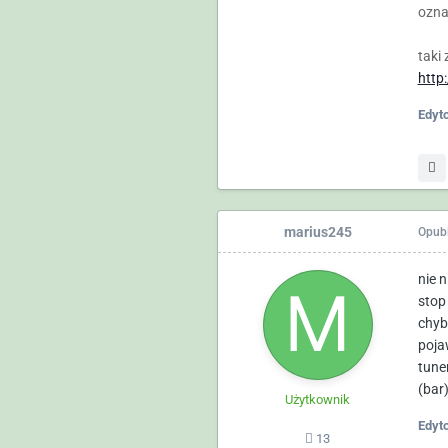
ozna
taki
http
Edyt
marius245
Opub
nie n
stop
chyb
poja
tune
(bar)
Użytkownik
Edyt
13