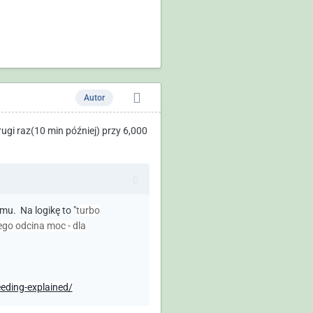
Autor
ugi raz(10 min później) przy 6,000
mu. Na logikę to "
turbo
ego odcina moc - dla
eding-explained/