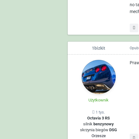
no t
mech
1bizkit
Opub
Praw
Użytkownik
1 tys.
Octavia 3 RS
silnik
benzynowy
skrzynia biegów
DSG
Orzesze