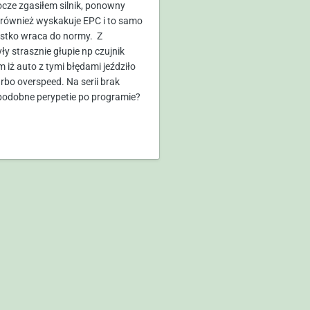
ocze zgasiłem silnik, ponowny
i również wyskakuje EPC i to samo
ystko wraca do normy. Z
ły strasznie głupie np czujnik
 iż auto z tymi błędami jeździło
rbo overspeed. Na serii brak
podobne perypetie po programie?