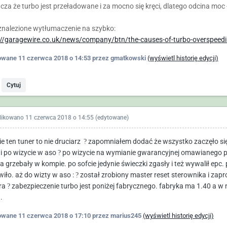
cza że turbo jest przeładowane i za mocno się kręci, dlatego odcina moc 
 znalezione wytłumaczenie na szybko:
://garagewire.co.uk/news/company/btn/the-causes-of-turbo-overspeedi
owane
11 czerwca 2018 o 14:53
przez gmatkowski
(wyświetl historię edycji)
Cytuj
likowano
11 czerwca 2018 o 14:55
(edytowane)
ie ten tuner to nie druciarz
?
zapomniałem dodać że wszystko zaczęło się 
 i po wizycie w aso
?
po wizycie na wymianie gwarancyjnej omawianego pr
a grzebały w kompie. po sofcie jedynie świeczki zgasły i też wywalił epc. 
wiło. aż do wizty w aso
:
?
został zrobiony master reset sterownika i za
ra
?
zabezpieczenie turbo jest poniżej fabrycznego. fabryka ma 1.40 a w
.
owane
11 czerwca 2018 o 17:10
przez marius245
(wyświetl historię edycji)