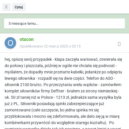
Cytuj
3 miesiące temu...
otacon
Opublikowano
22 marca 2025 o 20:15
hej, opiszę swój przypadek - klapa zaczęła wariować, otwierała się
do połowy i piszczała, później w ogóle nie chciała się podnosić -
myślałem, że dopadły mnie przetarte kabelki, jedankże po odpięciu
lewego siłownika - rozpadł się na dwie części. Telefon do ASO -
siłownik 2100 brutto. Po przeczytaniu wielu wątków - zamówiłem
komplet siłowników firmy Deffner - brałem ze strony niemieckiej -
ok. 50 zł taniej niż w Polsce - 1213 zł, jednakże sama wysyłka byla
już z PL. Siłowniki posiadają spinki zabezepieczające już
zamontowane (całe szczęscie, bo jedna spinka mi się
przyblokowała i mocno się zdeformowała, ale dało się ją w miarę
kombinerkami przywrócić do względnie starego kształtu). Po