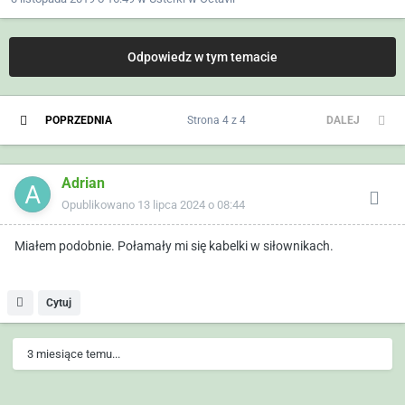
Odpowiedz w tym temacie
POPRZEDNIA
Strona 4 z 4
DALEJ
Adrian
Opublikowano
13 lipca 2024 o 08:44
Miałem podobnie. Połamały mi się kabelki w siłownikach.
Cytuj
3 miesiące temu...