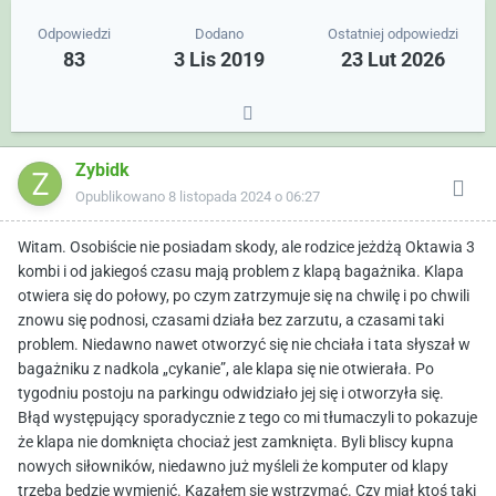
Odpowiedzi
Dodano
Ostatniej odpowiedzi
83
3 Lis 2019
23 Lut 2026
Zybidk
Opublikowano
8 listopada 2024 o 06:27
Witam. Osobiście nie posiadam skody, ale rodzice jeżdżą Oktawia 3
kombi i od jakiegoś czasu mają problem z klapą bagażnika. Klapa
otwiera się do połowy, po czym zatrzymuje się na chwilę i po chwili
znowu się podnosi, czasami działa bez zarzutu, a czasami taki
problem. Niedawno nawet otworzyć się nie chciała i tata słyszał w
bagażniku z nadkola „cykanie”, ale klapa się nie otwierała. Po
tygodniu postoju na parkingu odwidziało jej się i otworzyła się.
Błąd występujący sporadycznie z tego co mi tłumaczyli to pokazuje
że klapa nie domknięta chociaż jest zamknięta. Byli bliscy kupna
nowych siłowników, niedawno już myśleli że komputer od klapy
trzeba będzie wymienić. Kazałem się wstrzymać. Czy miał ktoś taki