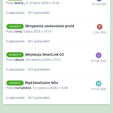
Przez
dawid__1
,
23 lipca 2026 o 10:23
0
odpowiedzi
297
wyświetleń
Skrzypienie zawieszenie przód
octavia 3
Przez
Isma
,
5 lipca 2026 o 18:10
9
odpowiedzi
601
wyświetleń
Aktywacja SmartLink O3
octavia 3
Przez
uberas
,
30 czerwca 2026 o 19:21
0
odpowiedzi
518
wyświetleń
Błąd katalizator NOx
octavia 3
Przez
michal0604
,
12 czerwca 2026 o 16:09
0
odpowiedzi
337
wyświetleń