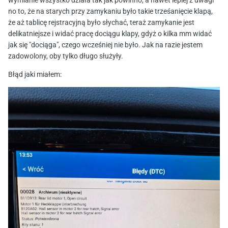
wymianie wszystko działa tak jak powinno, a nawet lepiej z uwagi
no to, że na starych przy zamykaniu było takie trześanięcie klapą,
że aż tablicę rejstracyjną było słychać, teraż zamykanie jest
delikatniejsze i widać pracę dociągu klapy, gdyż o kilka mm widać
jak się "dociąga", czego wcześniej nie było. Jak na razie jestem
zadowolony, oby tylko długo służyły.
Błąd jaki miałem: