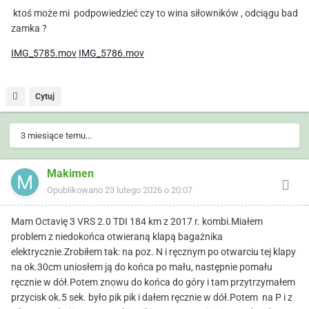
ktoś może mi podpowiedzieć czy to wina siłowników , odciągu bad
zamka ?
IMG_5785.mov
IMG_5786.mov
Cytuj
3 miesiące temu...
Makimen
Opublikowano
23 lutego 2026 o 20:07
Mam Octavię 3 VRS 2.0 TDI 184 km z 2017 r. kombi.Miałem
problem z niedokońca otwieraną klapą bagażnika
elektrycznie.Zrobiłem tak: na poz. N i ręcznym po otwarciu tej klapy
na ok.30cm uniosłem ją do końca po mału, następnie pomału
ręcznie w dół.Potem znowu do końca do góry i tam przytrzymałem
przycisk ok.5 sek. było pik pik i dałem ręcznie w dół.Potem na P i z