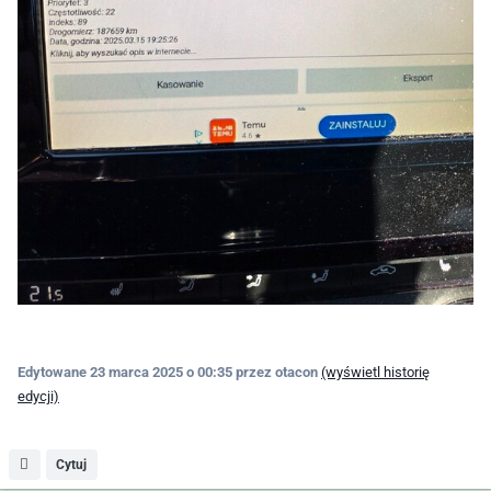
Edytowane
23 marca 2025 o 00:35
przez otacon
(wyświetl historię
edycji)
Cytuj