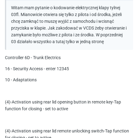
Witam mam pytanie o kodowanie elektrycznej klapy tylnej
03fl. Mianowicie otwiera się tylko z pilota i od środka, jeżeli
chcę zamknąć to muszę wyjść z samochodu i wcisnąć
przyciska w klapie. Jak zakodować w VCDS żeby otwieranie i
zamykanie było możliwe z pilota i ze środka. W poprzedniej
03 działało wszystko a tutaj tylko w jedną stronę
Controller 6D - Trunk Electrics
16 - Security Access - enter 12345
10 - Adaptations
(4)-Activation using rear lid opening button in remote key-Tap
function for closing - set to active
(4)-Activation using rear lid remote unlocking switch-Tap function
for closing - set to active