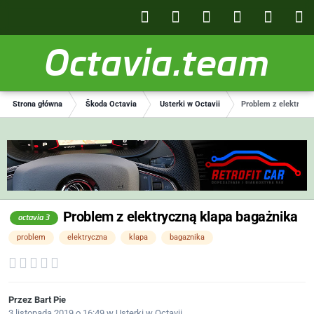
Octavia.team
Strona główna
Škoda Octavia
Usterki w Octavii
Problem z elektrycz
Problem z elektryczną klapa bagażnika
octavia 3
problem
elektryczna
klapa
bagaznika
Przez
Bart Pie
3 listopada 2019 o 16:49
w
Usterki w Octavii