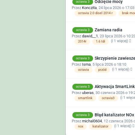
Odcięcie mocy
octavia 3
Przez
Konczita
,
24 lipca 2026 o 17:03
octavia 2.0 disel 2014 r
brak mo
Zamiana radia
octavia 3
Przez
dawid__1
,
23 lipca 2026 o 10:2
(i 1 więcej)
2014r
1.6 tdi
Skrzypienie zawiesz
octavia 3
Przez
Isma
,
5 lipca 2026 o 18:10
(i 1 więcej)
octavia
przód
Aktywacja SmartLink
octavia 3
Przez
uberas
,
30 czerwca 2026 o 19:
(i 1 więc
smartlink
octavia3
Błąd katalizator NOx
octavia 3
Przez
michal0604
,
12 czerwca 2026 o
(i 1 więcej)
nox
katalizator