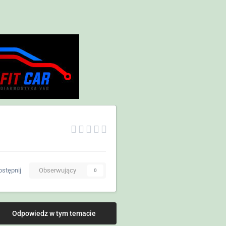
stępnij
Obserwujący
0
Odpowiedz w tym temacie