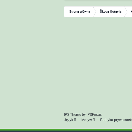
Strona główna
Škoda Octavia
IPS Theme
by
IPSFocus
Język
Motyw
Polityka prywatnośc