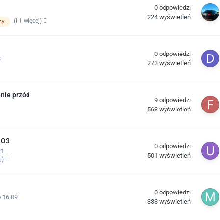
0
odpowiedzi
224
wyświetleń
(i 1 więcej)
cy
0
odpowiedzi
3
273
wyświetleń
enie przód
9
odpowiedzi
563
wyświetleń
 O3
0
odpowiedzi
21
501
wyświetleń
ej)
0
odpowiedzi
 16:09
333
wyświetleń