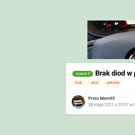
Brak diod w 
octavia 3
brak
diod
pokretle
Przez
Maro95
28 maja 2021 o 20:57
w