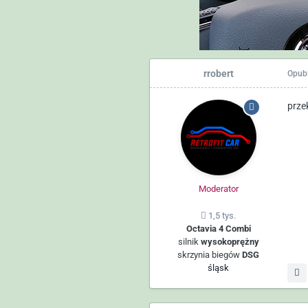
rrobert
Opub
prze
Moderator
1,5 tys.
Octavia 4 Combi
silnik
wysokoprężny
skrzynia biegów
DSG
śląsk