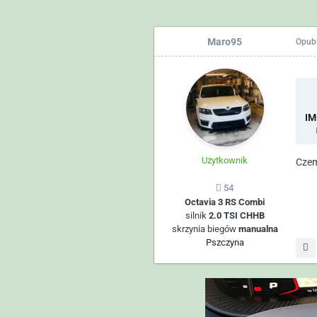
Maro95
Opub
IM
Użytkownik
Czemu
54
Octavia 3 RS Combi
silnik
2.0 TSI CHHB
skrzynia biegów
manualna
Pszczyna