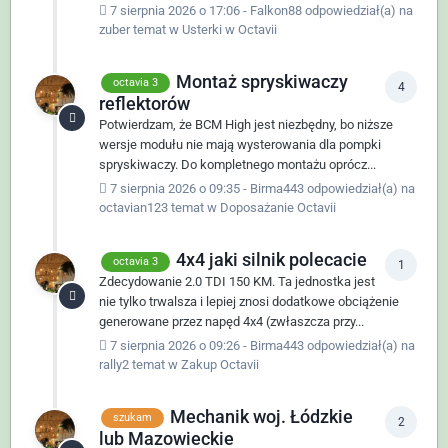
7 sierpnia 2026 o 17:06
-
Falkon88
odpowiedział(a) na
zuber
temat w
Usterki w Octavii
Montaż spryskiwaczy
octavia 3
4
reflektorów
Potwierdzam, że BCM High jest niezbędny, bo niższe
wersje modułu nie mają wysterowania dla pompki
spryskiwaczy. Do kompletnego montażu oprócz...
7 sierpnia 2026 o 09:35
-
Birma443
odpowiedział(a) na
octavian123
temat w
Doposażanie Octavii
4x4 jaki silnik polecacie
octavia 3
1
Zdecydowanie 2.0 TDI 150 KM. Ta jednostka jest
nie tylko trwalsza i lepiej znosi dodatkowe obciążenie
generowane przez napęd 4x4 (zwłaszcza przy...
7 sierpnia 2026 o 09:26
-
Birma443
odpowiedział(a) na
rally2
temat w
Zakup Octavii
Mechanik woj. Łódzkie
szukam
2
lub Mazowieckie