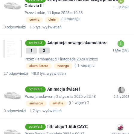
Octavia III
Przez
Lorkin
,
11 lipca 2025 o 10:36
(i 3 więcej)
serwis
oleje
0
odpowiedzi
1,6 tys.
wyświetleń
Adaptacja nowego akumulatora
octavia 3
1
2
Przez
Hamburger
,
27 listopada 2020 o 23:22
(i 1 więcej)
akumulatora
nowego
27
odpowiedzi
48,3 tys.
wyświetleń
Animacja świateł
octavia 3
Przez
jaroslawcm
,
2 stycznia 2025 o 22:43
(i 1 więcej)
animacje
swiatla
0
odpowiedzi
1,7 tys.
wyświetleń
filtr oleju 1.6tdi CAYC
octavia 2
Przez
Bareq
,
7 grudnia 2024 o 00:17