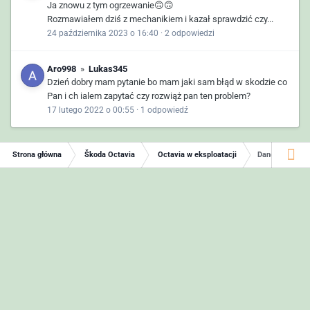
Ja znowu z tym ogrzewanie🙃🙃
Rozmawiałem dziś z mechanikiem i kazał sprawdzić czy...
24 października 2023 o 16:40
·
2 odpowiedzi
Aro998
»
Lukas345
Dzień dobry mam pytanie bo mam jaki sam błąd w skodzie co
Pan i ch ialem zapytać czy rozwiąż pan ten problem?
17 lutego 2022 o 00:55
·
1 odpowiedź
Strona główna
Škoda Octavia
Octavia w eksploatacji
Dane technicz