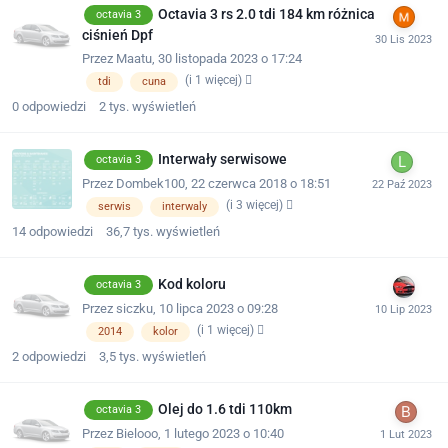
Octavia 3 rs 2.0 tdi 184 km różnica
octavia 3
ciśnień Dpf
Przez
Maatu
,
30 listopada 2023 o 17:24
(i 1 więcej)
tdi
cuna
0
odpowiedzi
2 tys.
wyświetleń
Interwały serwisowe
octavia 3
Przez
Dombek100
,
22 czerwca 2018 o 18:51
(i 3 więcej)
serwis
interwaly
14
odpowiedzi
36,7 tys.
wyświetleń
Kod koloru
octavia 3
Przez
siczku
,
10 lipca 2023 o 09:28
(i 1 więcej)
2014
kolor
2
odpowiedzi
3,5 tys.
wyświetleń
Olej do 1.6 tdi 110km
octavia 3
Przez
Bielooo
,
1 lutego 2023 o 10:40