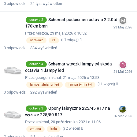
0
odpowiedzi
24 tys.
wyświetleń
Schemat podciśnień octavia 2 2.0tdi
octavia 2
170km bmn
Przez
Miszka
,
23 maja 2026 o 10:52
(i 1 więcej)
octavia2
rs
0
odpowiedzi
334
wyświetleń
Schemat wtyczki lampy tyl skoda
octavia 4
octavia 4 .lampy led
Przez
george_michal
,
21 maja 2026 o 13:58
(i 1 więcej)
lampa tylnia fullled
lampa tylnia tył
0
odpowiedzi
292
wyświetleń
Opony fabryczne 225/45 R17 na
octavia 3
wyższe 225/50 R17
Przez
zmichal
,
20 października 2021 o 11:06
(i 2 więcej)
zmiana
kola
2
odpowiedzi
5,1 tys.
wyświetleń