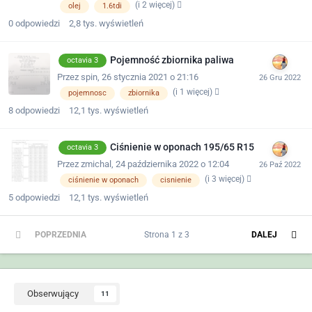
(i 2 więcej)
olej
1.6tdi
0
odpowiedzi
2,8 tys.
wyświetleń
Pojemność zbiornika paliwa
octavia 3
Przez
spin
,
26 stycznia 2021 o 21:16
(i 1 więcej)
pojemnosc
zbiornika
8
odpowiedzi
12,1 tys.
wyświetleń
Ciśnienie w oponach 195/65 R15
octavia 3
Przez
zmichal
,
24 października 2022 o 12:04
(i 3 więcej)
ciśnienie w oponach
cisnienie
5
odpowiedzi
12,1 tys.
wyświetleń
POPRZEDNIA
Strona 1 z 3
DALEJ
Obserwujący
11