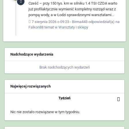
Cześć – przy 150 tys. km w silniku 1.4 TSI CZDA warto
już profilaktycznie wymienić kompletny rozrząd wraz z
pompą wody, a w Łodzi sprawdzonymi warsztatami...
7 sierpnia 2026 o 09:23
-
Birma443
odpowiedział(a) na
Falkon88
temat w
Warsztaty i sklepy
Nadchodzące wydarzenia
Brak nadchodzących wydarzeń
Najwięcej rozwiązanych
Tydzień
Nic nie zostało rozwiązane w tym tygodniu.