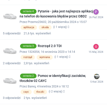
Pytanie - jaka jest najlepsza aplikacja
octavia 4
na telefon do kasowania błędów przez OBD2
Przez
Przemo23602
,
20 października 2024 o 15:07
(i 1 więcej)
aplikacja
skoda
5
odpowiedzi
21,6 tys.
wyświetleń
Rozrząd 2.0 TDI
octavia 3
Przez
1324354
,
16 września 2023 o 14:14
(i 1 więcej)
rozrząd
wymiana
2
odpowiedzi
2,8 tys.
wyświetleń
Pomoc w identyfikacji zacisków,
octavia 2
tłoczków 02 CAYC
Przez
Bareq
,
4 kwietnia 2024 o 18:12
(i 2 więcej)
cayc
tłoczki
3
odpowiedzi
2 tys.
wyświetleń