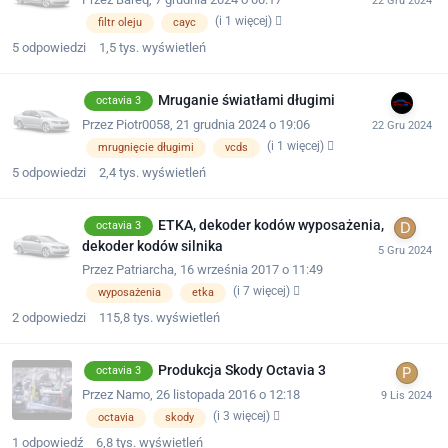
(i 1 więcej)
filtr oleju
cayc
5
odpowiedzi
1,5 tys.
wyświetleń
Mruganie światłami długimi
octavia 3
Przez
Piotr0058
,
21 grudnia 2024 o 19:06
(i 1 więcej)
mrugnięcie długimi
vcds
5
odpowiedzi
2,4 tys.
wyświetleń
ETKA, dekoder kodów wyposażenia,
octavia 3
dekoder kodów silnika
Przez
Patriarcha
,
16 września 2017 o 11:49
(i 7 więcej)
wyposażenia
etka
2
odpowiedzi
115,8 tys.
wyświetleń
Produkcja Skody Octavia 3
octavia 3
Przez
Namo
,
26 listopada 2016 o 12:18
(i 3 więcej)
octavia
skody
1
odpowiedź
6,8 tys.
wyświetleń