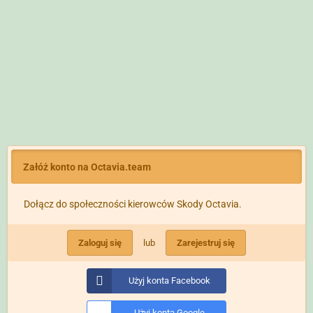
Załóż konto na Octavia.team
Dołącz do społeczności kierowców Skody Octavia.
Zaloguj się
lub
Zarejestruj się
Użyj konta Facebook
Użyj konta Google