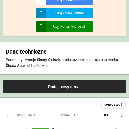
Użyj konta Twitter
Użyj konta Microsoft
Dane techniczne
Parametry i wersje
Škody Octavia
produkowanej przez czeską marką
Škoda Auto
od 1996 roku.
Dodaj nowy temat
SORTUJ WG
POPRZEDNIA
Strona 1 z 3
DALEJ