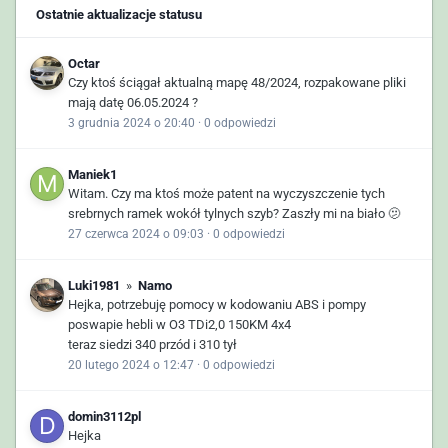
Ostatnie aktualizacje statusu
Octar
Czy ktoś ściągał aktualną mapę 48/2024, rozpakowane pliki
mają datę 06.05.2024 ?
3 grudnia 2024 o 20:40
·
0 odpowiedzi
Maniek1
Witam. Czy ma ktoś może patent na wyczyszczenie tych
srebrnych ramek wokół tylnych szyb? Zaszły mi na biało 🫤
27 czerwca 2024 o 09:03
·
0 odpowiedzi
Luki1981
»
Namo
Hejka, potrzebuję pomocy w kodowaniu ABS i pompy
poswapie hebli w O3 TDi2,0 150KM 4x4
teraz siedzi 340 przód i 310 tył
20 lutego 2024 o 12:47
·
0 odpowiedzi
domin3112pl
Hejka