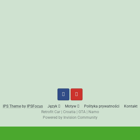
IPS Theme
by
IPSFocus
Język
Motyw
Polityka prywatności
Kontakt
Retrofit Car
|
Croatia
|
GTA
|
Namo
Powered by Invision Community