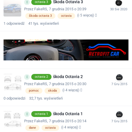
Škoda Octavia 3
octavia 3
Przez
FakeRS
,
7 grudnia 2015 o 20:39
(i 5 więcej)
škoda octavia 3
octavia
1
odpowiedź
41 tys.
wyświetleń
škoda Octavia 2
octavia 2
Przez
FakeRS
,
7 grudnia 2015 o 20:30
(i 4 więcej)
pomoc
skoda
0
odpowiedzi
32,7 tys.
wyświetleń
škoda Octavia 1
octavia 1
Przez
FakeRS
,
7 grudnia 2015 o 20:14
(i 4 więcej)
dane
octavia