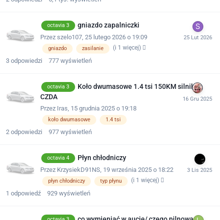
gniazdo zapalniczki
octavia 3
Przez
szelo107
,
25 lutego 2026 o 19:09
(i 1 więcej)
gniazdo
zasilanie
3
odpowiedzi
777
wyświetleń
Koło dwumasowe 1.4 tsi 150KM silnik
octavia 3
CZDA
Przez
Iras
,
15 grudnia 2025 o 19:18
koło dwumasowe
1.4 tsi
2
odpowiedzi
977
wyświetleń
Płyn chłodniczy
octavia 4
Przez
KrzysiekD91NS
,
19 września 2025 o 18:22
(i 1 więcej)
płyn chłodniczy
typ płynu
1
odpowiedź
929
wyświetleń
co wymieniać w aucie/ czego pilnować
octavia 3