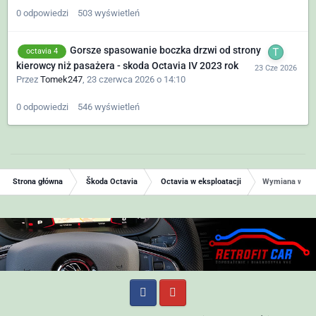
0
odpowiedzi
503
wyświetleń
Gorsze spasowanie boczka drzwi od strony
octavia 4
kierowcy niż pasażera - skoda Octavia IV 2023 rok
Przez
Tomek247
,
23 czerwca 2026 o 14:10
0
odpowiedzi
546
wyświetleń
Strona główna
Škoda Octavia
Octavia w eksploatacji
Wymiana wytłum