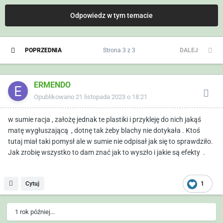
Odpowiedz w tym temacie
POPRZEDNIA
Strona 3 z 3
DALEJ
ERMENDO
Opublikowano
21 listopada 2023 o 18:21
w sumie racja , założę jednak te plastiki i przykleję do nich jakąś
matę wygłuszającą , dotnę tak żeby blachy nie dotykała . Ktoś
tutaj miał taki pomysł ale w sumie nie odpisał jak się to sprawdziło.
Jak zrobię wszystko to dam znać jak to wyszło i jakie są efekty .
Cytuj
1
1 rok później...