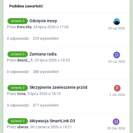
Podobna zawartość
Odcięcie mocy
octavia 3
Przez
Konczita
,
24 lipca 2026 o 17:03
0
odpowiedzi
229
wyświetleń
Zamiana radia
octavia 3
Przez
dawid__1
,
23 lipca 2026 o 10:23
0
odpowiedzi
288
wyświetleń
Skrzypienie zawieszenie przód
octavia 3
Przez
Isma
,
5 lipca 2026 o 18:10
9
odpowiedzi
577
wyświetleń
Aktywacja SmartLink O3
octavia 3
Przez
uberas
,
30 czerwca 2026 o 19:21