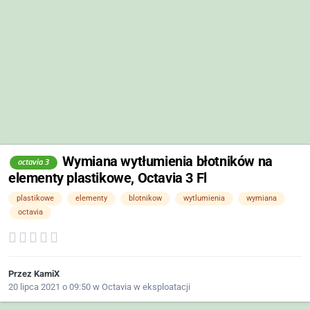
Wymiana wytłumienia błotników na
octavia 3
elementy plastikowe, Octavia 3 Fl
plastikowe
elementy
blotnikow
wytlumienia
wymiana
octavia
Przez
KamiX
20 lipca 2021 o 09:50
w
Octavia w eksploatacji