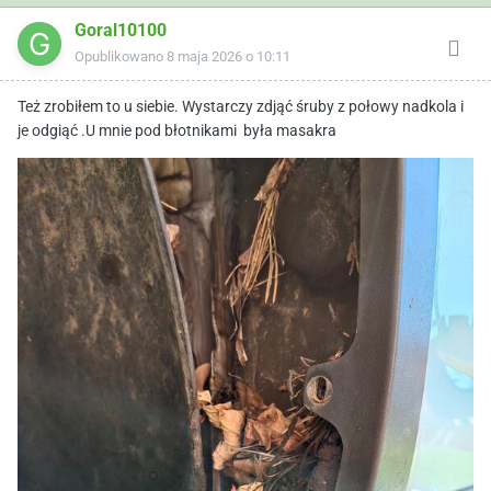
Goral10100
Opublikowano
8 maja 2026 o 10:11
Też zrobiłem to u siebie. Wystarczy zdjąć śruby z połowy nadkola i
je odgiąć .U mnie pod błotnikami była masakra