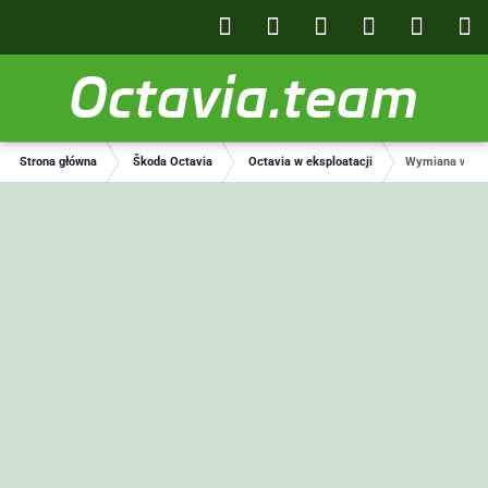
Octavia.team
Strona główna
Škoda Octavia
Octavia w eksploatacji
Wymiana wytłum