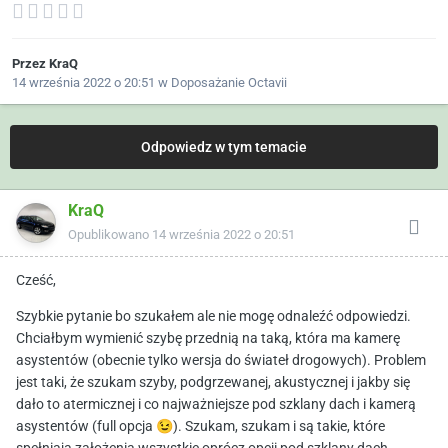
Przez
KraQ
14 września 2022 o 20:51
w
Doposażanie Octavii
Odpowiedz w tym temacie
KraQ
Opublikowano
14 września 2022 o 20:51
Cześć,
Szybkie pytanie bo szukałem ale nie mogę odnaleźć odpowiedzi.
Chciałbym wymienić szybę przednią na taką, która ma kamerę
asystentów (obecnie tylko wersja do świateł drogowych). Problem
jest taki, że szukam szyby, podgrzewanej, akustycznej i jakby się
dało to atermicznej i co najważniejsze pod szklany dach i kamerą
asystentów (full opcja
😉
). Szukam, szukam i są takie, które