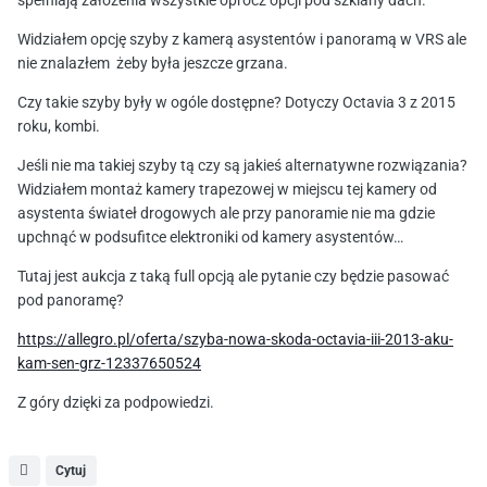
spełniają założenia wszystkie oprócz opcji pod szklany dach.
Widziałem opcję szyby z kamerą asystentów i panoramą w VRS ale
nie znalazłem
żeby była jeszcze grzana.
Czy takie szyby były w ogóle dostępne? Dotyczy Octavia 3 z 2015
roku, kombi.
Jeśli nie ma takiej szyby tą czy są jakieś alternatywne rozwiązania?
Widziałem montaż kamery trapezowej w miejscu tej kamery od
asystenta świateł drogowych ale przy panoramie nie ma gdzie
upchnąć w podsufitce elektroniki od kamery asystentów…
Tutaj jest aukcja z taką full opcją ale pytanie czy będzie pasować
pod panoramę?
https://allegro.pl/oferta/szyba-nowa-skoda-octavia-iii-2013-aku-
kam-sen-grz-12337650524
Z góry dzięki za podpowiedzi.
Cytuj