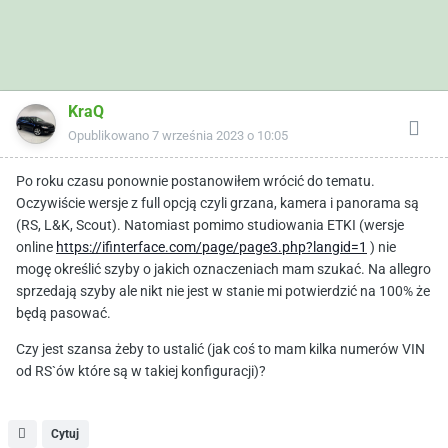
KraQ
Opublikowano
7 września 2023 o 10:05
Po roku czasu ponownie postanowiłem wrócić do tematu.
Oczywiście wersje z full opcją czyli grzana, kamera i panorama są
(RS, L&K, Scout). Natomiast pomimo studiowania ETKI (wersje
online
https://ifinterface.com/page/page3.php?langid=1
) nie
mogę określić szyby o jakich oznaczeniach mam szukać. Na allegro
sprzedają szyby ale nikt nie jest w stanie mi potwierdzić na 100% że
będą pasować.
Czy jest szansa żeby to ustalić (jak coś to mam kilka numerów VIN
od RS`ów które są w takiej konfiguracji)?
Cytuj