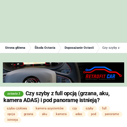
Strona główna
Škoda Octavia
Doposażanie Octavii
Czy szyby z full
Czy szyby z full opcją (grzana, aku,
octavia 3
kamera ADAS) i pod panoramę istnieją?
szyba czołowa
kamera asystentów
czy
szyby
full
opcja
grzana
aku
kamera
adas
pod
panorame
istnieja