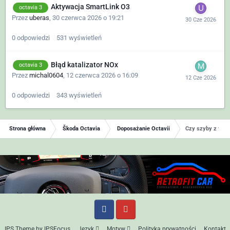
Aktywacja SmartLink O3
octavia 3
Przez
uberas
,
30 czerwca 2026 o 19:21
0
odpowiedzi
531
wyświetleń
Błąd katalizator NOx
octavia 3
Przez
michal0604
,
12 czerwca 2026 o 16:09
0
odpowiedzi
343
wyświetleń
Strona główna
Škoda Octavia
Doposażanie Octavii
Czy szyby z full
IPS Theme
by
IPSFocus
Język
Motyw
Polityka prywatności
Kontakt