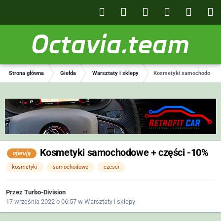
Octavia.team
Strona główna
Giełda
Warsztaty i sklepy
Kosmetyki samochodowe +
Kosmetyki samochodowe + części -10%
oferuję
kosmetyki
samochodowe
czesci
Przez
Turbo-Division
17 września 2022 o 06:57
w
Warsztaty i sklepy