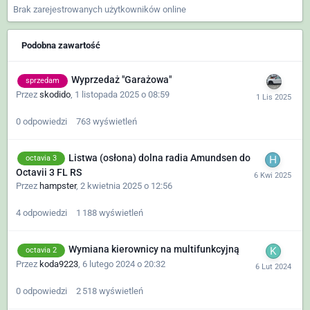
Brak zarejestrowanych użytkowników online
Podobna zawartość
Wyprzedaż "Garażowa"
sprzedam
Przez
skodido
,
1 listopada 2025 o 08:59
0
odpowiedzi
763
wyświetleń
Listwa (osłona) dolna radia Amundsen do
octavia 3
Octavii 3 FL RS
Przez
hampster
,
2 kwietnia 2025 o 12:56
4
odpowiedzi
1 188
wyświetleń
Wymiana kierownicy na multifunkcyjną
octavia 2
Przez
koda9223
,
6 lutego 2024 o 20:32
0
odpowiedzi
2 518
wyświetleń