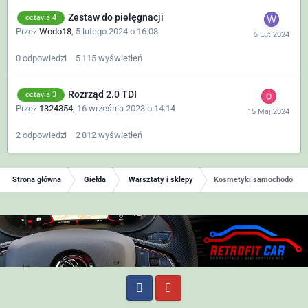
Zestaw do pielęgnacji
octavia 4
Przez
Wodo18
,
5 lutego 2024 o 16:08
0
odpowiedzi
5 115
wyświetleń
Rozrząd 2.0 TDI
octavia 3
Przez
1324354
,
16 września 2023 o 14:14
2
odpowiedzi
2 812
wyświetleń
Strona główna
Giełda
Warsztaty i sklepy
Kosmetyki samochodowe +