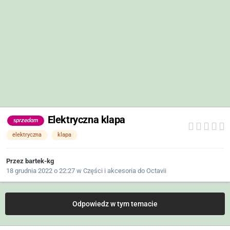
Elektryczna klapa
sprzedam
elektryczna
klapa
Przez
bartek-kg
18 grudnia 2022 o 22:27
w
Części i akcesoria do Octavii
Odpowiedz w tym temacie