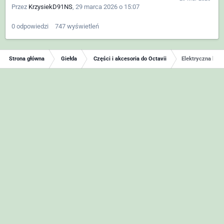
Przez
KrzysiekD91NS
,
29 marca 2026 o 15:07
0
odpowiedzi
747
wyświetleń
Strona główna
Giełda
Części i akcesoria do Octavii
Elektryczna klap