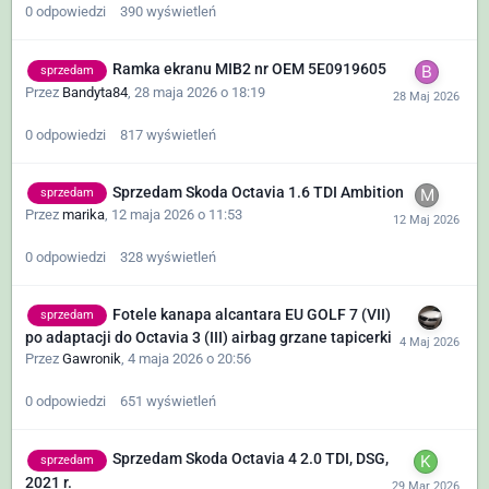
0
odpowiedzi
390
wyświetleń
Ramka ekranu MIB2 nr OEM 5E0919605
sprzedam
Przez
Bandyta84
,
28 maja 2026 o 18:19
0
odpowiedzi
817
wyświetleń
Sprzedam Skoda Octavia 1.6 TDI Ambition
sprzedam
Przez
marika
,
12 maja 2026 o 11:53
0
odpowiedzi
328
wyświetleń
Fotele kanapa alcantara EU GOLF 7 (VII)
sprzedam
po adaptacji do Octavia 3 (III) airbag grzane tapicerki
Przez
Gawronik
,
4 maja 2026 o 20:56
0
odpowiedzi
651
wyświetleń
Sprzedam Skoda Octavia 4 2.0 TDI, DSG,
sprzedam
2021 r.