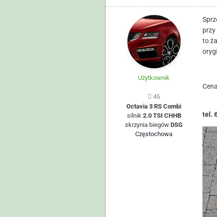
Sprz
przy
to ż
oryg
Użytkownik
Cena
45
Octavia 3 RS Combi
tel.
silnik
2.0 TSI CHHB
skrzynia biegów
DSG
Częstochowa