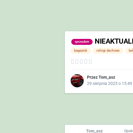
NIEAKTUALNE
sprzedam
bagażnik
relingi dachowe
bel
Przez
Tom_asz
29 sierpnia 2023 o 15:49
Tom_asz
Opub