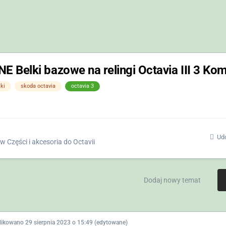
 Belki bazowe na relingi Octavia III 3 Kom
ki
skoda octavia
octavia 3
Udo
w
Części i akcesoria do Octavii
Dodaj nowy temat
likowano
29 sierpnia 2023 o 15:49
(edytowane)