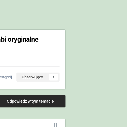
bi oryginalne
stępnij
Obserwujący
1
Odpowiedz w tym temacie