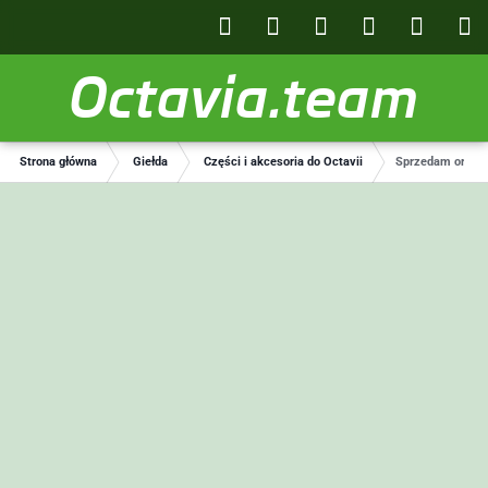
Octavia.team
Strona główna
Giełda
Części i akcesoria do Octavii
Sprzedam orygina