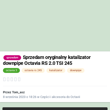
Sprzedam oryginalny katalizator
sprzedam
downpipe Octavia RS 2.0 TSI 245
octavia 3
octavia rs 245
katalizator
downpipe
Przez
Tom_asz
8 września 2023 o 18:26
w
Części i akcesoria do Octavii