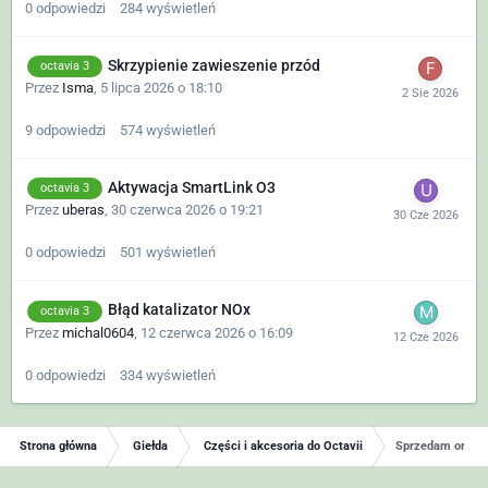
0
odpowiedzi
284
wyświetleń
Skrzypienie zawieszenie przód
octavia 3
Przez
Isma
,
5 lipca 2026 o 18:10
9
odpowiedzi
574
wyświetleń
Aktywacja SmartLink O3
octavia 3
Przez
uberas
,
30 czerwca 2026 o 19:21
0
odpowiedzi
501
wyświetleń
Błąd katalizator NOx
octavia 3
Przez
michal0604
,
12 czerwca 2026 o 16:09
0
odpowiedzi
334
wyświetleń
Strona główna
Giełda
Części i akcesoria do Octavii
Sprzedam orygina