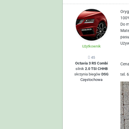
Oryg
100%
Do m
Mate
pasu
Używ
Użytkownik
45
Octavia 3 RS Combi
Cena
silnik
2.0 TSI CHHB
skrzynia biegów
DSG
tel. 
Częstochowa