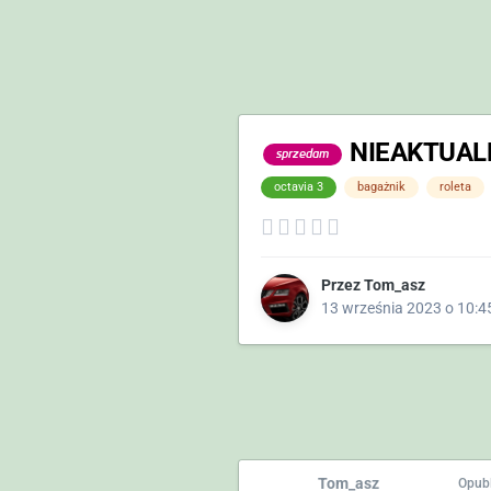
NIEAKTUALN
sprzedam
octavia 3
bagażnik
roleta
Przez
Tom_asz
13 września 2023 o 10:4
Tom_asz
Opub