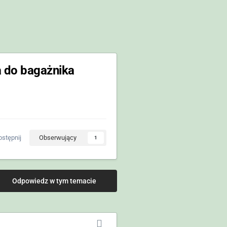
 do bagażnika
stępnij
Obserwujący
1
Odpowiedz w tym temacie