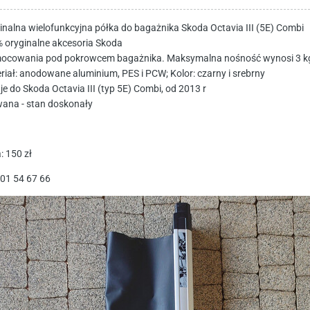
inalna wielofunkcyjna półka do bagażnika Skoda Octavia III (5E) Combi
 oryginalne akcesoria Skoda
ocowania pod pokrowcem bagażnika. Maksymalna nośność wynosi 3 k
riał: anodowane aluminium, PES i PCW; Kolor: czarny i srebrny
je do Skoda Octavia III (typ 5E) Combi, od 2013 r
ana - stan doskonały
: 150 zł
601 54 67 66