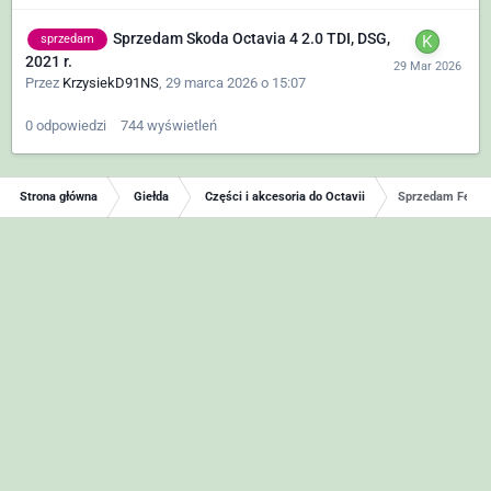
Sprzedam Skoda Octavia 4 2.0 TDI, DSG,
sprzedam
2021 r.
Przez
KrzysiekD91NS
,
29 marca 2026 o 15:07
0
odpowiedzi
744
wyświetleń
Strona główna
Giełda
Części i akcesoria do Octavii
Sprzedam Felgi 