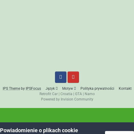
IPS Theme
by
IPSFocus
Język
Motyw
Polityka prywatności
Kontakt
Retrofit Car
|
Croatia
|
GTA
|
Namo
Powered by Invision Community
Powiadomienie o plikach cookie