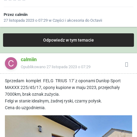
Przez
calmiin
27 listopada 2023 o 07:29
w
Części i akcesoria do Octavii
Odpowiedz w tym temacie
calmiin
Opublikowano
27 listopada 2023 o 07:29
Sprzedam komplet FELG TRIUS 17' z oponami Dunlop Sport
MAXXX 225/45/17, opony kupione w maju 2023, przejechały
7000km, brak oznak zużycia.
Felgi w stanie idealnym, żadnej ryski, czarny połysk.
Cena do uzgodnienia.