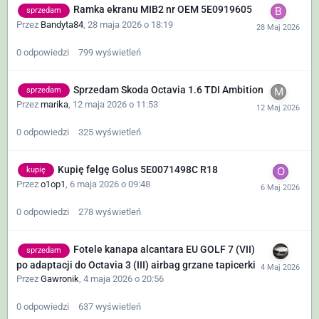
Ramka ekranu MIB2 nr OEM 5E0919605
sprzedam
Przez
Bandyta84
,
28 maja 2026 o 18:19
0
odpowiedzi
799
wyświetleń
Sprzedam Skoda Octavia 1.6 TDI Ambition
sprzedam
Przez
marika
,
12 maja 2026 o 11:53
0
odpowiedzi
325
wyświetleń
Kupię felgę Golus 5E0071498C R18
kupię
Przez
o1op1
,
6 maja 2026 o 09:48
0
odpowiedzi
278
wyświetleń
Fotele kanapa alcantara EU GOLF 7 (VII)
sprzedam
po adaptacji do Octavia 3 (III) airbag grzane tapicerki
Przez
Gawronik
,
4 maja 2026 o 20:56
0
odpowiedzi
637
wyświetleń