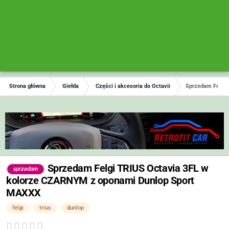
Strona główna
Giełda
Części i akcesoria do Octavii
Sprzedam Felgi 
Sprzedam Felgi TRIUS Octavia 3FL w
sprzedam
kolorze CZARNYM z oponami Dunlop Sport
MAXXX
felgi
trius
dunlop