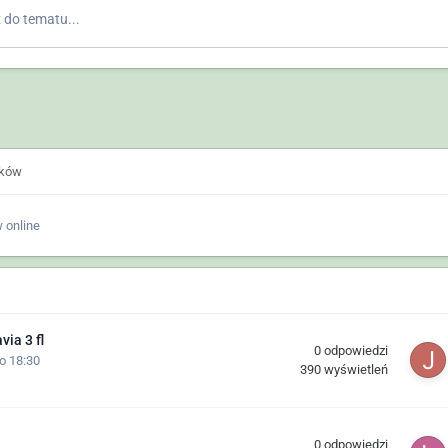
do tematu...
ików
 online
ia 3 fl
0
odpowiedzi
o 18:30
390
wyświetleń
0
odpowiedzi