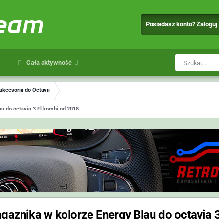
team
Posiadasz konto? Zaloguj
Cała aktywność
 akcesoria do Octavii
au do octavia 3 Fl kombi od 2018
agaznika w kolorze Energy Blau do octavia 