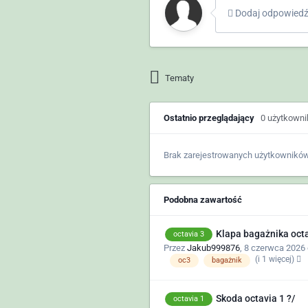
Dodaj odpowiedź 
Tematy
Ostatnio przeglądający
0 użytkown
Brak zarejestrowanych użytkowników
Podobna zawartość
Klapa bagażnika octav
octavia 3
Przez
Jakub999876
,
8 czerwca 2026 
(i 1 więcej)
oc3
bagażnik
Skoda octavia 1 ?/
octavia 1