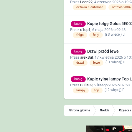
Przez
Leon22
,
4 czerwca 2026 o 19:2
octavia 1 automat
octavia 2004
Kupię felgę Golus 5E0
kupię
Przez
o1op1
,
6 maja 2026 o 09:48
(i 3 więcej)
felga
felgi
Drzwi przód lewe
kupię
Przez
arekSul
,
17 kwietnia 2026 o 10
(i 1 więcej)
drzwi
lewe
Kupię tylne lampy Top L
kupię
Przez
Bullit89
,
2 lutego 2026 o 07:58
(i 2 więcej)
lampy
top
Strona główna
Giełda
Części i