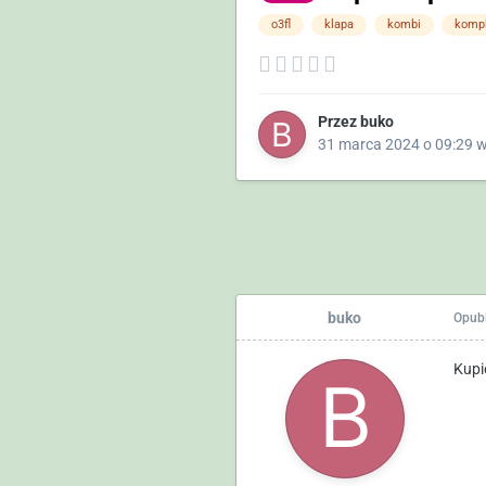
o3fl
klapa
kombi
kompl
Przez
buko
31 marca 2024 o 09:29
buko
Opub
Kupi