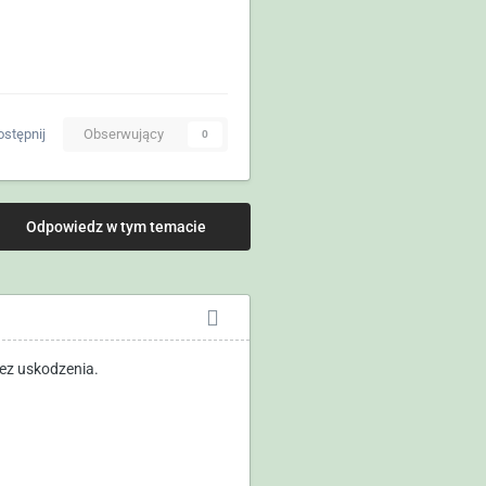
stępnij
Obserwujący
0
Odpowiedz w tym temacie
bez uskodzenia.