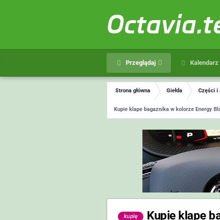
Octavia.
Przeglądaj
Kalendarz
Strona główna
Giełda
Części i
Kupie klape bagaznika w kolorze Energy Bl
Kupie klape b
kupię