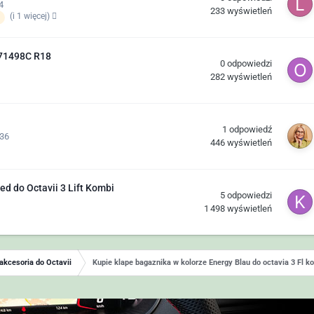
4
233
wyświetleń
(i 1 więcej)
071498C R18
0
odpowiedzi
282
wyświetleń
1
odpowiedź
:36
446
wyświetleń
ed do Octavii 3 Lift Kombi
5
odpowiedzi
1 498
wyświetleń
 akcesoria do Octavii
Kupie klape bagaznika w kolorze Energy Blau do octavia 3 Fl k