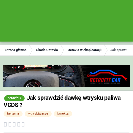
Strona główna
Škoda Octavia
Octavia w eksploatacji
Jak sprawdzić
Jak sprawdzić dawkę wtrysku paliwa
octavia 3
VCDS ?
benzyna
wtryskiwacze
korekta