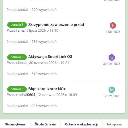
0
odpowiedzi
290
wyświetleń
Skrzypienie zawieszenie przód
octavia 3
Przez
Isma
,
5 lipca 2026 o 18:10
9
odpowiedzi
581
wyświetleń
Aktywacja SmartLink O3
octavia 3
Przez
uberas
,
30 czerwca 2026 o 19:21
0
odpowiedzi
510
wyświetleń
Błąd katalizator NOx
octavia 3
Przez
michal0604
,
12 czerwca 2026 o 16:09
0
odpowiedzi
335
wyświetleń
Strona główna
Škoda Octavia
Octavia w eksploatacji
Jak sprawdzić