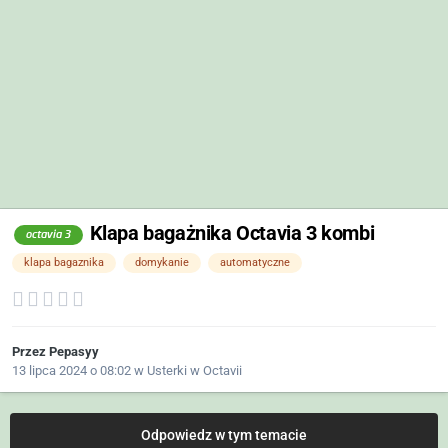
Klapa bagażnika Octavia 3 kombi
octavia 3
klapa bagaznika
domykanie
automatyczne
Przez
Pepasyy
13 lipca 2024 o 08:02
w
Usterki w Octavii
Odpowiedz w tym temacie