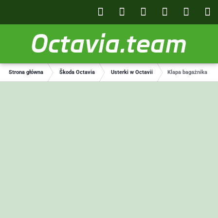
Octavia.team
Strona główna
Škoda Octavia
Usterki w Octavii
Klapa bagażnika Oct