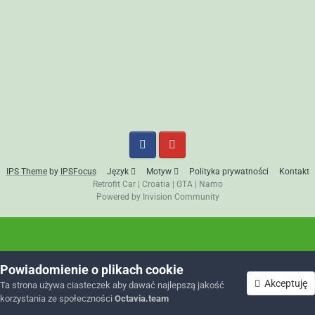
IPS Theme
by
IPSFocus
Język
Motyw
Polityka prywatności
Kontakt
Retrofit Car
|
Croatia
|
GTA
|
Namo
Powered by Invision Community
Powiadomienie o plikach cookie
Akceptuję
Ta strona używa ciasteczek aby dawać najlepszą jakość
korzystania ze społeczności
Octavia.team
Forum
Nieprzeczytane
Zaloguj się
Zarejestruj się
Więcej