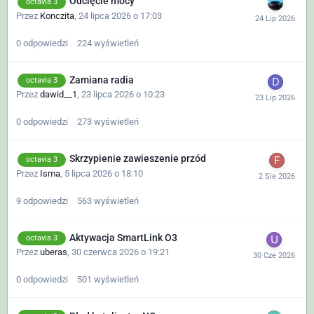
Odcięcie mocy
octavia 3
Przez
Konczita
,
24 lipca 2026 o 17:03
0
odpowiedzi
224
wyświetleń
Zamiana radia
octavia 3
Przez
dawid__1
,
23 lipca 2026 o 10:23
0
odpowiedzi
273
wyświetleń
Skrzypienie zawieszenie przód
octavia 3
Przez
Isma
,
5 lipca 2026 o 18:10
9
odpowiedzi
563
wyświetleń
Aktywacja SmartLink O3
octavia 3
Przez
uberas
,
30 czerwca 2026 o 19:21
0
odpowiedzi
501
wyświetleń