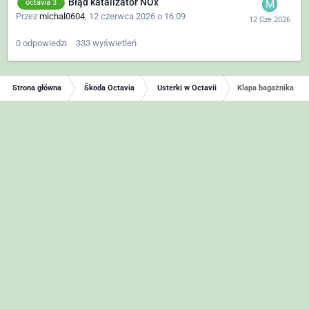
Błąd katalizator NOx
octavia 3
Przez
michal0604
,
12 czerwca 2026 o 16:09
0
odpowiedzi
333
wyświetleń
Strona główna
Škoda Octavia
Usterki w Octavii
Klapa bagażnika Oct