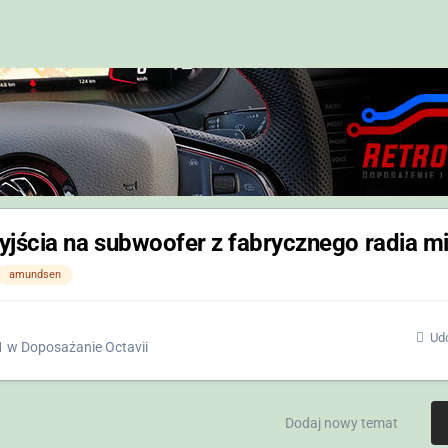
yjścia na subwoofer z fabrycznego radia m
amundsen
Udo
1
w
Doposażanie Octavii
Dodaj nowy temat