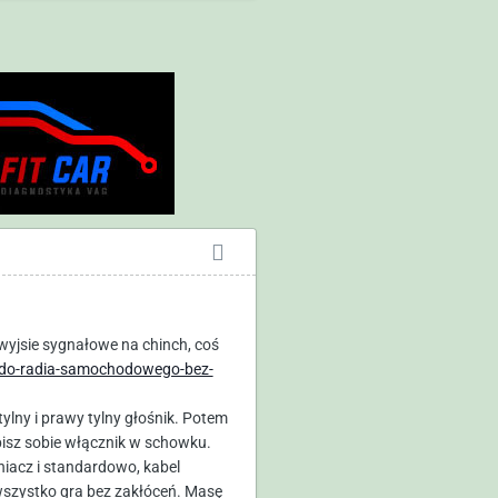
wyjsie sygnałowe na chinch, coś
ow-do-radia-samochodowego-bez-
lny i prawy tylny głośnik. Potem
obisz sobie włącznik w schowku.
niacz i standardowo, kabel
wszystko gra bez zakłóceń. Masę