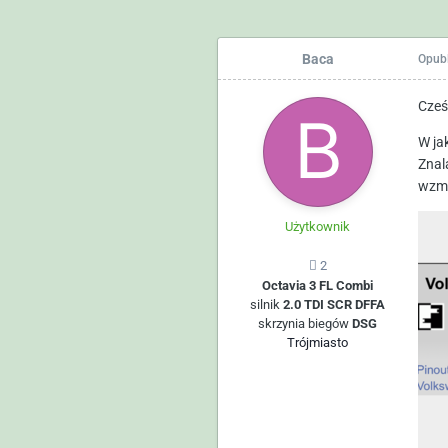
Baca
Opub
Cześ
W ja
Znal
wzma
Użytkownik
2
Octavia 3 FL Combi
silnik
2.0 TDI SCR DFFA
skrzynia biegów
DSG
Trójmiasto