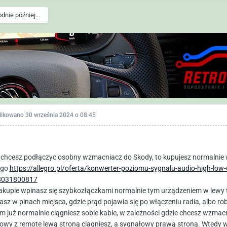
odnie później...
likowano
30 września 2024 o 08:45
i chcesz podłączyc osobny wzmacniacz do Skody, to kupujesz normalnie 
ego
https://allegro.pl/oferta/konwerter-poziomu-sygnalu-audio-high-l
8031800817
akupie wpinasz się szybkozłączkami normalnie tym urządzeniem w lewy ty
asz w pinach miejsca, gdzie prąd pojawia się po włączeniu radia, albo r
m już normalnie ciągniesz sobie kable, w zależności gdzie chcesz wzmac
owy z remote lewą stroną ciagniesz, a sygnałowy prawą stroną. Wtedy 