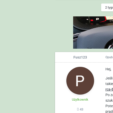
2 tyg
Fusz123
Opub
Hej,
Jeśl
taki
rca-
Po z
Użytkownik
szuk
Pote
43
prąd