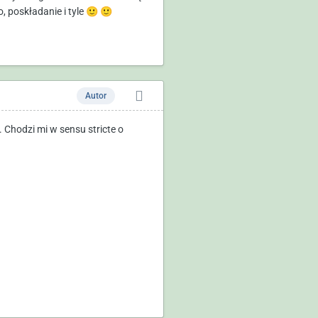
, poskładanie i tyle
🙂
🙂
Autor
. Chodzi mi w sensu stricte o