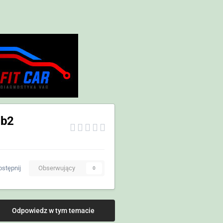
ib2
stępnij
Obserwujący
0
Odpowiedz w tym temacie