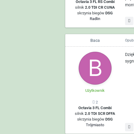
Octavia 3 FL RS Combi
mont
silnik
2.0 TDI CR CUNA
skrzynia biegów
DSG
Radlin
Baca
Opub
Dzię
sygn
Użytkownik
2
Octavia 3 FL Combi
silnik
2.0 TDI SCR DFFA
skrzynia biegów
DSG
Trójmiasto