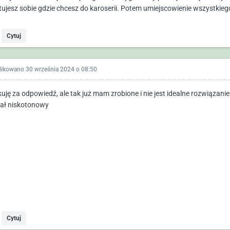
ujesz sobie gdzie chcesz do karoserii. Potem umiejscowienie wszystkiego
Cytuj
likowano
30 września 2024 o 08:50
kuję za odpowiedź, ale tak już mam zrobione i nie jest idealne rozwiązanie
ał niskotonowy
Cytuj