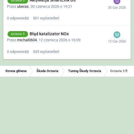
Aktywacja SmartLink O3
octavia 3
Przez
uberas
,
30 czerwca 2026 o 19:21
0
odpowiedzi
501
wyświetleń
Błąd katalizator NOx
octavia 3
Przez
michal0604
,
12 czerwca 2026 o 16:09
0
odpowiedzi
333
wyświetleń
Strona główna
Škoda Octavia
Tuning Škody Octavia
Octavia 3 fl kom