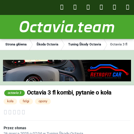
Octavia.team
Strona główna
Škoda Octavia
Tuning Škody Octavia
Octavia 3 fl kom
Octavia 3 fl kombi, pytanie o koła
octavia 3
koła
felgi
opony
Przez
stonas
26 marca 2025 o 07:04
w
Tuning Škody Octavia