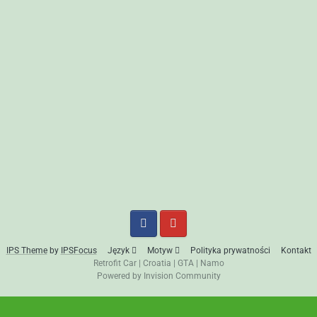
IPS Theme
by
IPSFocus
Język
Motyw
Polityka prywatności
Kontakt
Retrofit Car
|
Croatia
|
GTA
|
Namo
Powered by Invision Community