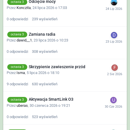
Odcięcie mocy
octavia 3
Przez
Konczita
,
24 lipca 2026 o 17:03
0
odpowiedzi
239
wyświetleń
Zamiana radia
octavia 3
Przez
dawid__1
,
23 lipca 2026 o 10:23
0
odpowiedzi
308
wyświetleń
Skrzypienie zawieszenie przód
octavia 3
Przez
Isma
,
5 lipca 2026 o 18:10
9
odpowiedzi
630
wyświetleń
Aktywacja SmartLink O3
octavia 3
Przez
uberas
,
30 czerwca 2026 o 19:21
0
odpowiedzi
523
wyświetleń