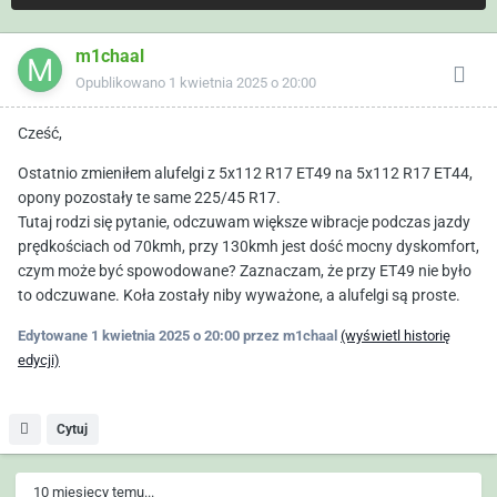
m1chaal
Opublikowano
1 kwietnia 2025 o 20:00
Cześć,
Ostatnio zmieniłem alufelgi z 5x112 R17 ET49 na 5x112 R17 ET44,
opony pozostały te same 225/45 R17.
Tutaj rodzi się pytanie, odczuwam większe wibracje podczas jazdy
prędkościach od 70kmh, przy 130kmh jest dość mocny dyskomfort,
czym może być spowodowane? Zaznaczam, że przy ET49 nie było
to odczuwane. Koła zostały niby wyważone, a alufelgi są proste.
Edytowane
1 kwietnia 2025 o 20:00
przez m1chaal
(wyświetl historię
edycji)
Cytuj
10 miesięcy temu...