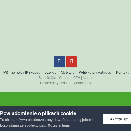
IPS Theme
by
IPSFocus
Język
Motyw
Polityka prywatności
Kontakt
Retrofit Car
|
Croatia
|
GTA
|
Namo
Powered by Invision Community
Powiadomienie o plikach cookie
Akceptuję
Ta strona używa ciasteczek aby dawać najlepszą jakość
korzystania ze społeczności
Octavia.team
Forum
Nieprzeczytane
Zaloguj się
Zarejestruj się
Więcej