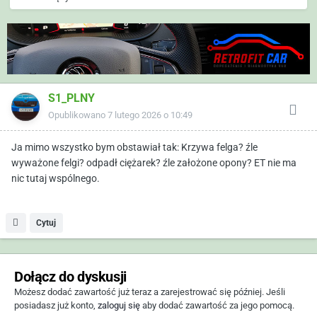
S1_PLNY
Opublikowano
7 lutego 2026 o 10:49
Ja mimo wszystko bym obstawiał tak: Krzywa felga? źle
wyważone felgi? odpadł ciężarek? źle założone opony? ET nie ma
nic tutaj wspólnego.
Cytuj
Dołącz do dyskusji
Możesz dodać zawartość już teraz a zarejestrować się później. Jeśli
posiadasz już konto,
zaloguj się
aby dodać zawartość za jego pomocą.