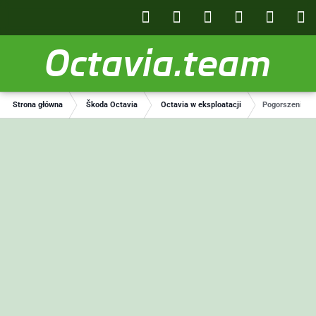
Octavia.team
Strona główna
Škoda Octavia
Octavia w eksploatacji
Pogorszenie ku