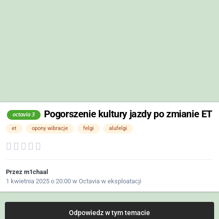
Pogorszenie kultury jazdy po zmianie ET
octavia 3
et
opony wibracje
felgi
alufelgi
Przez
m1chaal
1 kwietnia 2025 o 20:00
w
Octavia w eksploatacji
Odpowiedz w tym temacie