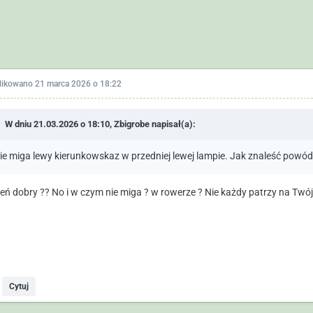
likowano
21 marca 2026 o 18:22
W dniu 21.03.2026 o 18:10,
Zbigrobe
napisał(a):
ie miga lewy kierunkowskaz w przedniej lewej lampie. Jak znaleść powód
ień dobry ?? No i w czym nie miga ? w rowerze ? Nie każdy patrzy na Twój p
Cytuj