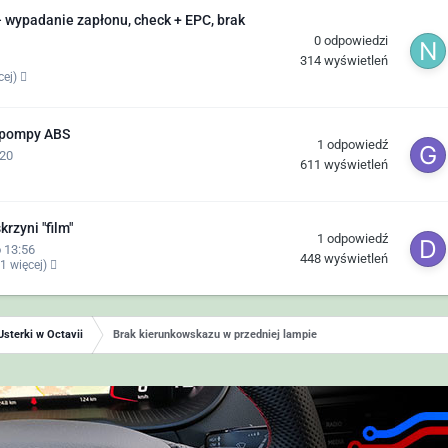
– wypadanie zapłonu, check + EPC, brak
0
odpowiedzi
314
wyświetleń
cej)
 pompy ABS
1
odpowiedź
:20
611
wyświetleń
rzyni "film"
1
odpowiedź
 13:56
448
wyświetleń
 1 więcej)
Usterki w Octavii
Brak kierunkowskazu w przedniej lampie