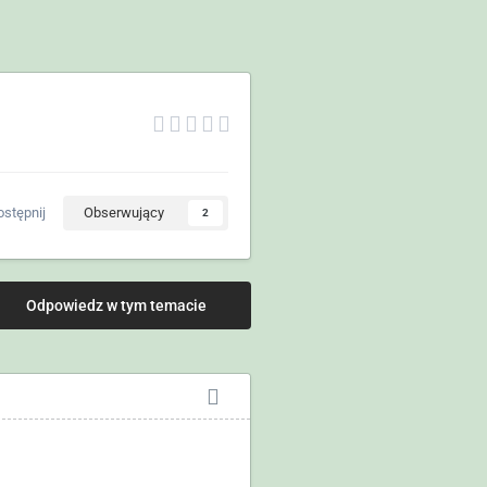
stępnij
Obserwujący
2
Odpowiedz w tym temacie