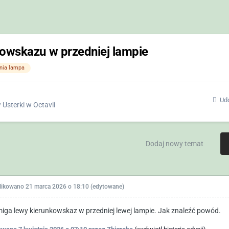
kowskazu w przedniej lampie
nia lampa
Udo
w
Usterki w Octavii
Dodaj nowy temat
likowano
21 marca 2026 o 18:10
(edytowane)
miga lewy kierunkowskaz w przedniej lewej lampie. Jak znaleźć powód.