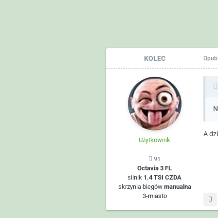
KOLEC
Opub
N
A dz
Użytkownik
91
Octavia 3 FL
silnik
1.4 TSI CZDA
skrzynia biegów
manualna
3-miasto