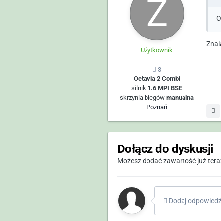
O
Znal
Użytkownik
3
Octavia 2 Combi
silnik
1.6 MPI BSE
skrzynia biegów
manualna
Poznań
Dołącz do dyskusji
Możesz dodać zawartość już teraz 
Dodaj odpowiedź 