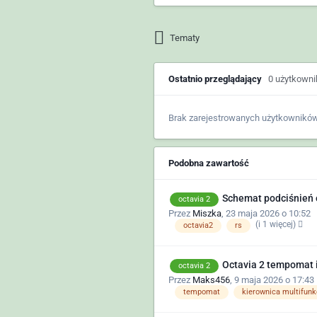
Tematy
Ostatnio przeglądający
0 użytkown
Brak zarejestrowanych użytkowników
Podobna zawartość
Schemat podciśnień 
octavia 2
Przez
Miszka
,
23 maja 2026 o 10:52
(i 1 więcej)
octavia2
rs
Octavia 2 tempomat 
octavia 2
Przez
Maks456
,
9 maja 2026 o 17:43
tempomat
kierownica multifunk