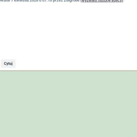
owane
7 kwietnia 2026 o 07:10
przez Zbigrobe
(wyświetl historię edycji)
Cytuj