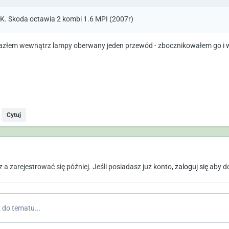
K. Skoda octawia 2 kombi 1.6 MPI (2007r)
azłem wewnątrz lampy oberwany jeden przewód - zbocznikowałem go i w
Cytuj
a zarejestrować się później. Jeśli posiadasz już konto,
zaloguj się
aby d
do tematu...