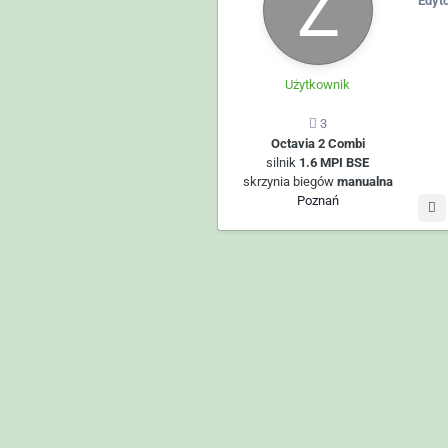
Edyt
Użytkownik
3
Octavia 2 Combi
silnik
1.6 MPI BSE
skrzynia biegów
manualna
Poznań