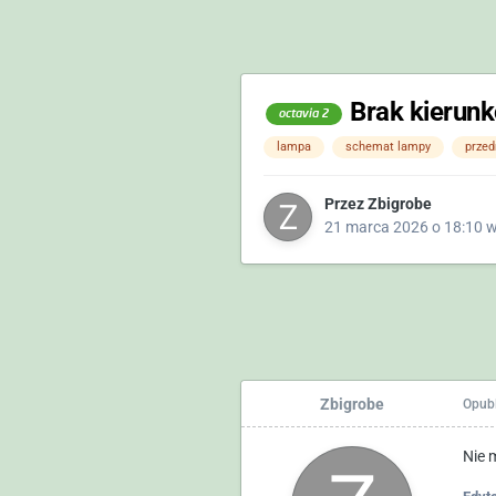
Brak kierun
octavia 2
lampa
schemat lampy
przed
Przez
Zbigrobe
21 marca 2026 o 18:10
Zbigrobe
Opub
Nie 