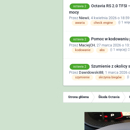
Octavia RS 2.0 TFSI 
octavia 2
mocy
Przez
Niewii
,
4 kwietnia 2026 o 18:59
(i 1 wię
awaria
check engine
Pomoc w kodowaniu
octavia 2
Przez
MaciejCH
,
27 marca 2026 o 13
(i 1 więcej)
kodowanie
abs
Szumienie z okolicy sk
octavia 2
Przez
Dawidowski88
,
1 marca 2026 o
(i
szymienie
skrzynia biegów
Strona główna
Škoda Octavia