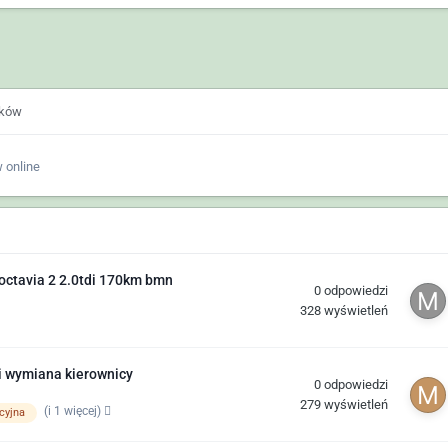
ików
 online
octavia 2 2.0tdi 170km bmn
0
odpowiedzi
328
wyświetleń
i wymiana kierownicy
0
odpowiedzi
279
wyświetleń
(i 1 więcej)
cyjna