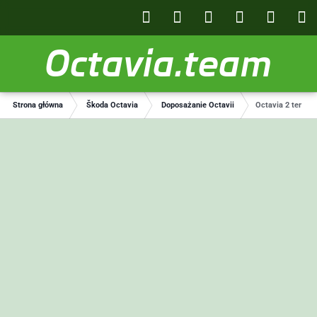
Octavia.team
Strona główna
Škoda Octavia
Doposażanie Octavii
Octavia 2 tempo