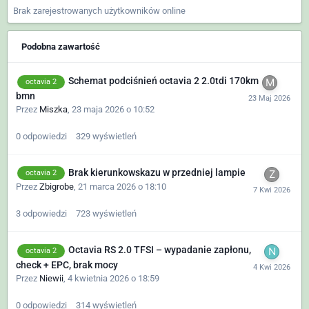
Brak zarejestrowanych użytkowników online
Podobna zawartość
Schemat podciśnień octavia 2 2.0tdi 170km
octavia 2
bmn
Przez
Miszka
,
23 maja 2026 o 10:52
0
odpowiedzi
329
wyświetleń
Brak kierunkowskazu w przedniej lampie
octavia 2
Przez
Zbigrobe
,
21 marca 2026 o 18:10
3
odpowiedzi
723
wyświetleń
Octavia RS 2.0 TFSI – wypadanie zapłonu,
octavia 2
check + EPC, brak mocy
Przez
Niewii
,
4 kwietnia 2026 o 18:59
0
odpowiedzi
314
wyświetleń