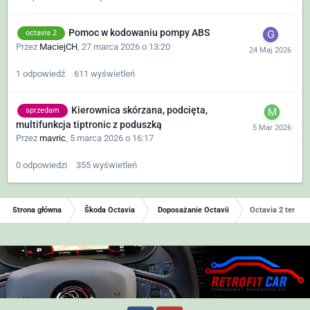
Pomoc w kodowaniu pompy ABS
octavia 2
Przez
MaciejCH
,
27 marca 2026 o 13:20
1
odpowiedź
611
wyświetleń
Kierownica skórzana, podcięta,
sprzedam
multifunkcja tiptronic z poduszką
Przez
mavric
,
5 marca 2026 o 16:17
0
odpowiedzi
355
wyświetleń
Strona główna
Škoda Octavia
Doposażanie Octavii
Octavia 2 tempo